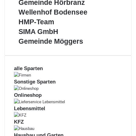
Gemeinde
Gemeinde Hörbranz
die
Hörbranz
Region
Wellenhof
Wellenhof Bodensee
Bodensee
HMP-
HMP-Team
Team
SIMA
SIMA GmbH
GmbH
Gemeinde
Gemeinde Möggers
Möggers
alle Sparten
Sonstige Sparten
Onlineshop
Lebensmittel
KFZ
Hausbau und Garten