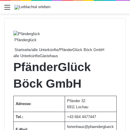
Menü
Pfänderglück
Startseite
/
alle Unterkünfte
/
PfänderGlück Böck GmbH
alle Unterkünfte
Gästehaus
PfänderGlück
Böck GmbH
Pfänder 32
Adresse:
6911 Lochau
Tel.:
+43 664 4477447
ferienhaus@pfaenderglueck
E-Mail: