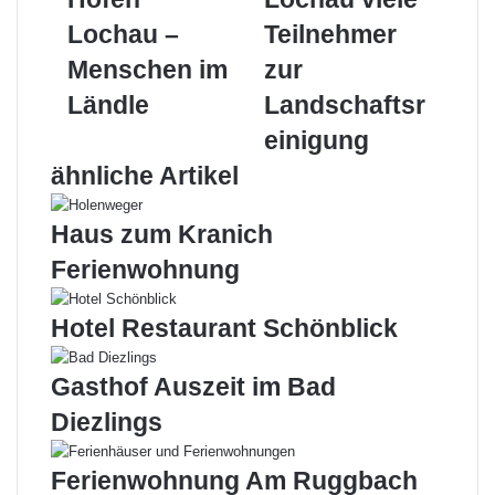
–
viele
Lochau –
Teilnehmer
Menschen
Teilnehmer
im
zur
Menschen im
zur
Ländle
Landschaftsreinigung
Ländle
Landschaftsr
einigung
ähnliche Artikel
Haus zum Kranich
Ferienwohnung
Hotel Restaurant Schönblick
Gasthof Auszeit im Bad
Diezlings
Ferienwohnung Am Ruggbach