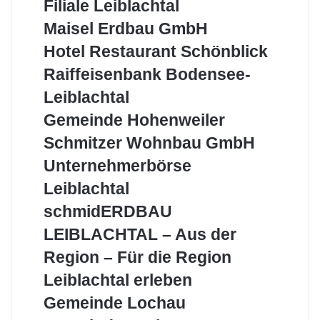
Filiale Leiblachtal
AG
–
Maisel
Maisel Erdbau GmbH
Filiale
Erdbau
Hotel
Hotel Restaurant Schönblick
Leiblachtal
GmbH
Restaurant
Raiffeisenbank
Raiffeisenbank Bodensee-
Schönblick
Bodensee-
Leiblachtal
Leiblachtal
Gemeinde
Gemeinde Hohenweiler
Hohenweiler
Schmitzer
Schmitzer Wohnbau GmbH
Wohnbau
Unternehmerbörse
Unternehmerbörse
GmbH
Leiblachtal
Leiblachtal
schmidERDBAU
schmidERDBAU
LEIBLACHTAL
LEIBLACHTAL – Aus der
–
Aus
Region – Für die Region
der
Leiblachtal
Leiblachtal erleben
Region
erleben
–
Gemeinde
Gemeinde Lochau
Für
Lochau