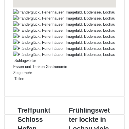
Schlagwörter
Essen und Trinken
Gastronomie
Zeige mehr
Teilen
Facebook
X
LinkedIn
Pinterest
WhatsApp
Teile
Drucken
per
E-
Mail
Treffpunkt
Frühlingswetter
Treffpunkt
Frühlingswet
Schloss
lockte
Schloss
ter lockte in
Hofen
in
Lochau
Lochau
Hofen
Lochau viele