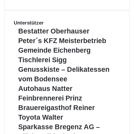
Unterstützer
Bestatter
Bestatter Oberhauser
Oberhauser
Peter
Peter´s KFZ Meisterbetrieb
´s
Gemeinde
Gemeinde Eichenberg
KFZ
Eichenberg
Meisterbetrieb
Tischlerei
Tischlerei Sigg
Sigg
Genusskiste
Genusskiste – Delikatessen
–
vom Bodensee
Delikatessen
vom
Autohaus
Autohaus Natter
Bodensee
Natter
Feinbrennerei
Feinbrennerei Prinz
Prinz
Brauereigasthof
Brauereigasthof Reiner
Reiner
Toyota
Toyota Walter
Walter
Sparkasse
Sparkasse Bregenz AG –
Bregenz