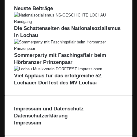
c
T
a
r
l
o
b
h
k
A
Neuste Beiträge
u
e
f
a
t
L
G
r
R
n
a
–
m
e
k
l
A
b
Die Schattenseiten des Nationalsozialismus
i
B
u
H
in Lochau
n
o
s
e
d
d
r
e
e
Sommerparty mit Faschingsflair beim
n
r
Hörbranzer Prinzenpaar
s
R
e
e
Viel Applaus für das erfolgreiche 52.
e
g
Lochauer Dorffest des MV Lochau
-
i
L
o
e
n
i
–
Impressum und Datenschutz
b
F
l
Datenschutzerklärung
ü
a
Impressum
r
c
d
h
i