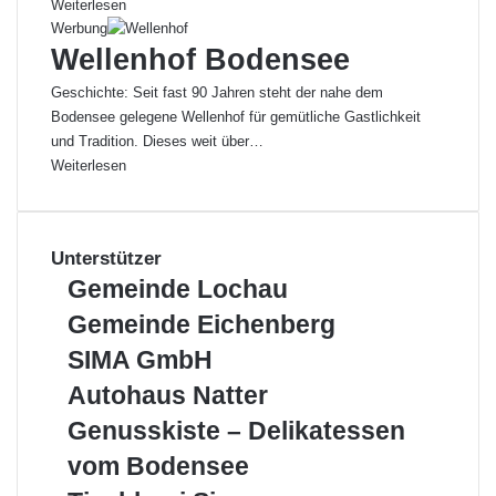
Weiterlesen
Werbung
Wellenhof Bodensee
Geschichte: Seit fast 90 Jahren steht der nahe dem
Bodensee gelegene Wellenhof für gemütliche Gastlichkeit
und Tradition. Dieses weit über…
Weiterlesen
Unterstützer
G
Gemeinde Lochau
e
G
Gemeinde Eichenberg
m
e
e
S
SIMA GmbH
m
i
I
e
A
Autohaus Natter
n
M
i
u
d
A
G
Genusskiste – Delikatessen
n
t
e
G
e
d
o
vom Bodensee
L
m
n
e
h
o
b
u
T