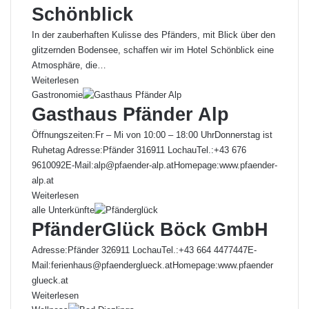
Schönblick
In der zauberhaften Kulisse des Pfänders, mit Blick über den
glitzernden Bodensee, schaffen wir im Hotel Schönblick eine
Atmosphäre, die…
Weiterlesen
Gastronomie
Gasthaus Pfänder Alp
Öffnungszeiten:Fr – Mi von 10:00 – 18:00 UhrDonnerstag ist
Ruhetag Adresse:Pfänder 316911 LochauTel.:+43 676
9610092E-Mail:alp@pfaender-alp.atHomepage:www.pfaender-
alp.at
Weiterlesen
alle Unterkünfte
PfänderGlück Böck GmbH
Adresse:Pfänder 326911 LochauTel.:+43 664 4477447E-
Mail:ferienhaus@pfaenderglueck.atHomepage:www.pfaender
glueck.at
Weiterlesen