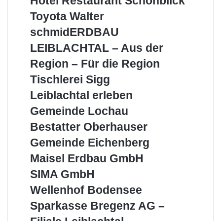
Hotel Restaurant Schönblick
Restaurant
Toyota
Toyota Walter
Schönblick
Walter
schmidERDBAU
schmidERDBAU
LEIBLACHTAL
LEIBLACHTAL – Aus der
–
Aus
Region – Für die Region
der
Tischlerei
Tischlerei Sigg
Region
Sigg
–
Leiblachtal
Leiblachtal erleben
Für
erleben
Gemeinde
Gemeinde Lochau
die
Lochau
Region
Bestatter
Bestatter Oberhauser
Oberhauser
Gemeinde
Gemeinde Eichenberg
Eichenberg
Maisel
Maisel Erdbau GmbH
Landstraße 2
Adresse:
Erdbau
6911 Lochau
SIMA
SIMA GmbH
GmbH
GmbH
Tel.:
Wellenhof
+43 5573/822480
Wellenhof Bodensee
Bodensee
Sparkasse
Sparkasse Bregenz AG –
E-Mail:
bodenseebank@raiba.at
Bregenz
Homepage:
www.bodenseebank.at