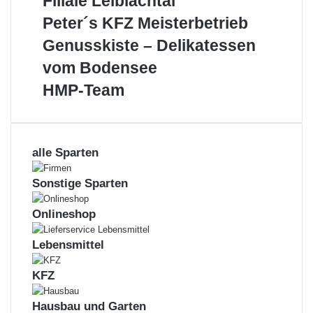
Filiale Leiblachtal
AG
–
Peter
Peter´s KFZ Meisterbetrieb
Filiale
´s
Genusskiste
Genusskiste – Delikatessen
Öffnungszeiten:
Leiblachtal
KFZ
–
Meisterbetrieb
vom Bodensee
Delikatessen
Mo – Fr.:
08:00 – 12:15 Uhr
vom
HMP-
HMP-Team
Bodensee
Team
Mo, Mi.:
13:45 – 16:00 Uhr
alle Sparten
Sonstige Sparten
Onlineshop
Lebensmittel
KFZ
Dein Job mit Mehrwert – offene Stellen
Hausbau und Garten