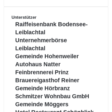
E-Mail:
bodenseebank@raiba.at
Homepage:
www.bodenseebank.at
Unterstützer
Raiffeisenbank
Raiffeisenbank Bodensee-
Öffnungszeiten:
Bodensee-
Leiblachtal
Leiblachtal
Unternehmerbörse
Unternehmerbörse
Mo – Fr.:
08:00 – 12:15 Uhr
Leiblachtal
Leiblachtal
Mo, Mi.:
13:45 – 16:00 Uhr
Gemeinde
Gemeinde Hohenweiler
Hohenweiler
Autohaus
Autohaus Natter
Natter
Feinbrennerei
Feinbrennerei Prinz
Prinz
Brauereigasthof
Brauereigasthof Reiner
Reiner
Gemeinde
Gemeinde Hörbranz
Hörbranz
Schmitzer
Schmitzer Wohnbau GmbH
Wohnbau
Gemeinde
Gemeinde Möggers
GmbH
Möggers
Hotel