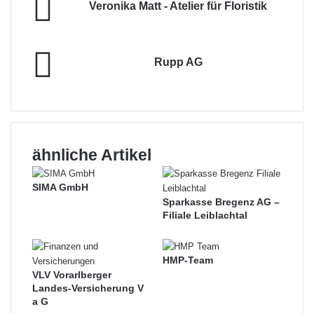
Veronika Matt - Atelier für Floristik
Matt
-
Atelier
Rupp
für
Rupp AG
AG
Floristik
ähnliche Artikel
SIMA GmbH
Sparkasse Bregenz AG –
Filiale Leiblachtal
Heribrandstraße 1
Adresse:
6912 Hörbranz
HMP-Team
VLV Vorarlberger
Tel.:
+43 5573/82248
Landes-Versicherung V
Fax.:
+43 5573/82248-380
a G