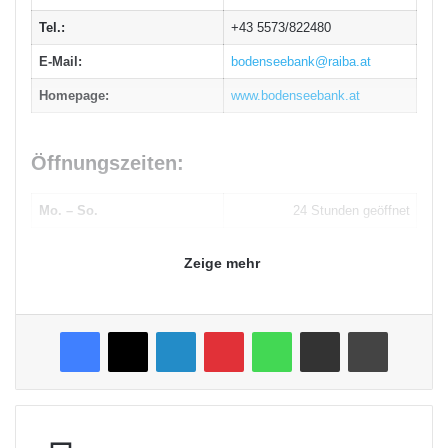
Tel.:
+43 5573/822480
E-Mail:
bodenseebank@raiba.at
Homepage:
www.bodenseebank.at
Öffnungszeiten:
Mo. – So.
24 Stunden geöffnet
Zeige mehr
Facebook
X
LinkedIn
Pinterest
WhatsApp
Teile per E-Mail
Drucken
Veronika