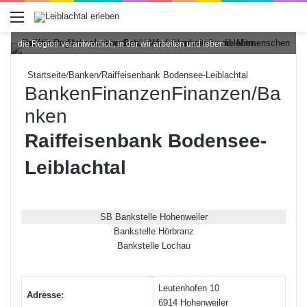
Menü
Raiffeisen. Mehr als eine Bank. Wir fühlen uns für die Mitmenschen und
die Region verantwortlich, in der wir arbeiten und leben.
Startseite
/
Banken
/
Raiffeisenbank Bodensee-Leiblachtal
Banken
Finanzen
Finanzen/Ba
nken
Raiffeisenbank Bodensee-
Leiblachtal
SB Bankstelle Hohenweiler
Bankstelle Hörbranz
Bankstelle Lochau
Leutenhofen 10
Adresse:
6914 Hohenweiler