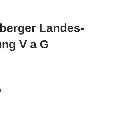
lberger Landes-
ung V a G
g