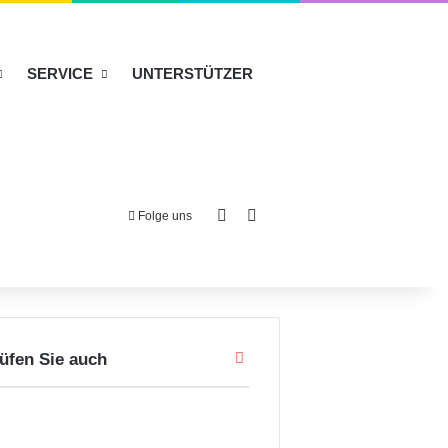
SERVICE
UNTERSTÜTZER
Sidebar
Suche nach
Folge uns
S
üfen Sie auch
c
h
l
i