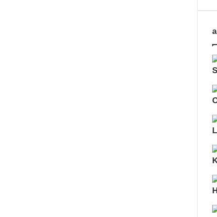
a
S
O
L
H