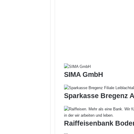
a
u
-
S
c
h
l
o
s
s
e
r
SIMA GmbH
e
i
Sparkasse Bregenz AG
Raiffeisenbank Bode