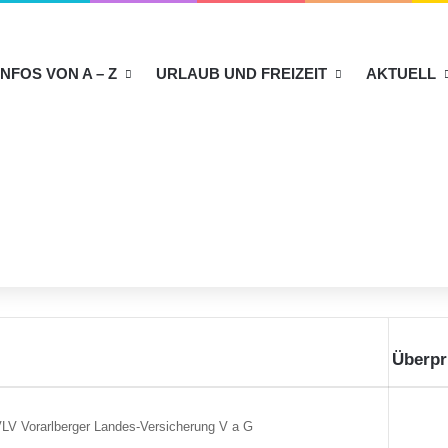
INFOS VON A – Z
URLAUB UND FREIZEIT
AKTUELL
Überpr
LV Vorarlberger Landes-Versicherung V a G