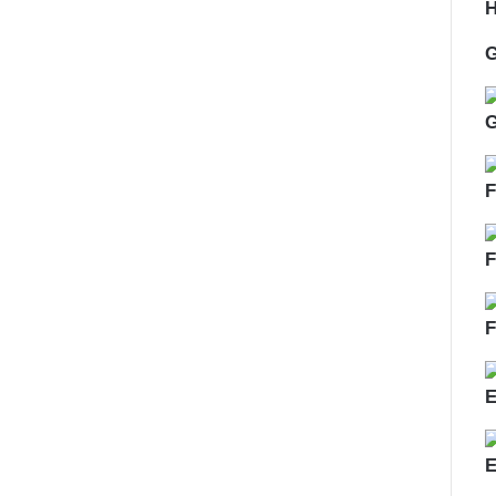
H
G
G
F
F
F
E
E