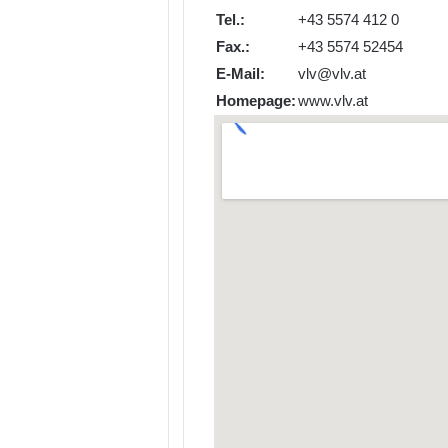
Tel.:
+43 5574 412 0
Fax.:
+43 5574 52454
E-Mail:
vlv@vlv.at
Homepage:
www.vlv.at