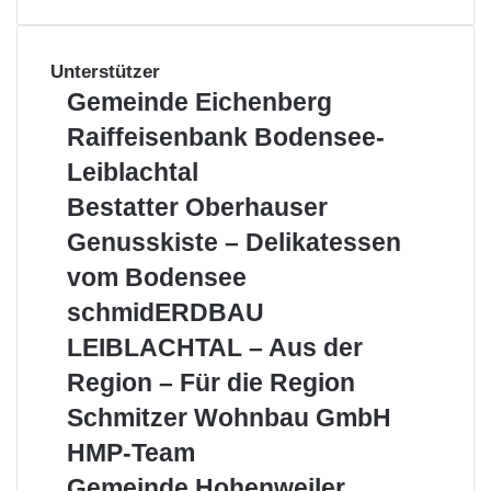
Unterstützer
Gemeinde
Gemeinde Eichenberg
Eichenberg
Raiffeisenbank
Raiffeisenbank Bodensee-
Bodensee-
Leiblachtal
Leiblachtal
Bestatter
Bestatter Oberhauser
Oberhauser
Genusskiste
Genusskiste – Delikatessen
–
vom Bodensee
Delikatessen
vom
schmidERDBAU
schmidERDBAU
Bodensee
LEIBLACHTAL
LEIBLACHTAL – Aus der
–
Aus
Region – Für die Region
der
Schmitzer
Schmitzer Wohnbau GmbH
Region
Wohnbau
–
HMP-
HMP-Team
GmbH
Für
Team
Gemeinde
Gemeinde Hohenweiler
die