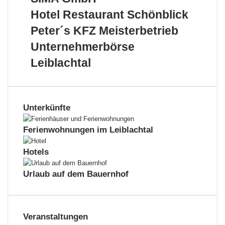
GmbH
Hotel
Hotel Restaurant Schönblick
Restaurant
Peter
Peter´s KFZ Meisterbetrieb
Schönblick
´s
Unternehmerbörse
Unternehmerbörse
KFZ
Leiblachtal
Meisterbetrieb
Leiblachtal
Unterkünfte
Ferienwohnungen im Leiblachtal
Hotels
Urlaub auf dem Bauernhof
Veranstaltungen