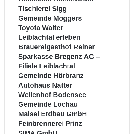
Hohenweiler
Region
Tischlerei
Tischlerei Sigg
Sigg
Gemeinde
Gemeinde Möggers
Möggers
Toyota
Toyota Walter
Walter
Leiblachtal
Leiblachtal erleben
erleben
Brauereigasthof
Brauereigasthof Reiner
Reiner
Sparkasse
Sparkasse Bregenz AG –
Bregenz
Filiale Leiblachtal
AG
–
Gemeinde
Gemeinde Hörbranz
Filiale
Hörbranz
Autohaus
Autohaus Natter
Leiblachtal
Natter
Wellenhof
Wellenhof Bodensee
Bodensee
Gemeinde
Gemeinde Lochau
Lochau
Maisel
Maisel Erdbau GmbH
Erdbau
Feinbrennerei
Feinbrennerei Prinz
GmbH
Prinz
SIMA
SIMA GmbH