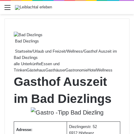
Menü
Bad Diezlings
Startseite
/
Urlaub und Freizeit
/
Wellness
/
Gasthof Auszeit im
Bad Diezlings
alle Unterkünfte
Essen und
Trinken
Gästehaus
Gasthäuser
Gastronomie
Hotel
Wellness
Gasthof Auszeit
im Bad Diezlings
Diezlingerstr. 52
Adresse:
6912 Hörbranz