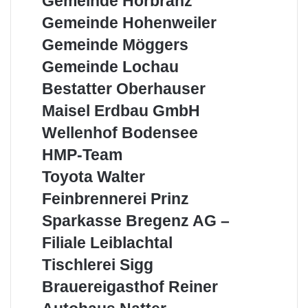
Gemeinde Hörbranz
Hörbranz
Gemeinde
Gemeinde Hohenweiler
Hohenweiler
Gemeinde
Gemeinde Möggers
Möggers
Gemeinde
Gemeinde Lochau
Lochau
Bestatter
Bestatter Oberhauser
Oberhauser
Maisel
Maisel Erdbau GmbH
Erdbau
Wellenhof
Wellenhof Bodensee
GmbH
Bodensee
HMP-
HMP-Team
Team
Toyota
Toyota Walter
Walter
Feinbrennerei
Feinbrennerei Prinz
Prinz
Sparkasse
Sparkasse Bregenz AG –
Bregenz
Filiale Leiblachtal
AG
–
Tischlerei
Tischlerei Sigg
Filiale
Sigg
Brauereigasthof
Brauereigasthof Reiner
Leiblachtal
Reiner
Autohaus