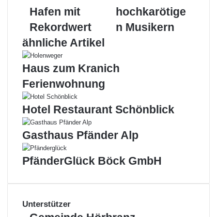
mit
in
Hafen mit
hochkarötige
Rekordwert
Lochau
mit
Rekordwert
n Musikern
hochkarötigen
ähnliche Artikel
Musikern
Haus zum Kranich
Ferienwohnung
Hotel Restaurant Schönblick
Gasthaus Pfänder Alp
PfänderGlück Böck GmbH
Unterstützer
Gemeinde