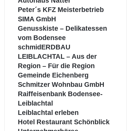
Autohaus Natter
Natter
Peter
Peter´s KFZ Meisterbetrieb
´s
SIMA
SIMA GmbH
KFZ
GmbH
Meisterbetrieb
Genusskiste
Genusskiste – Delikatessen
–
vom Bodensee
Delikatessen
vom
schmidERDBAU
schmidERDBAU
Bodensee
LEIBLACHTAL
LEIBLACHTAL – Aus der
–
Aus
Region – Für die Region
der
Gemeinde
Gemeinde Eichenberg
Region
Eichenberg
–
Schmitzer
Schmitzer Wohnbau GmbH
Für
Wohnbau
Raiffeisenbank
Raiffeisenbank Bodensee-
die
GmbH
Bodensee-
Region
Leiblachtal
Leiblachtal
Leiblachtal
Leiblachtal erleben
erleben
Hotel
Hotel Restaurant Schönblick
Restaurant
Unternehmerbörse