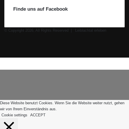
Finde uns auf Facebook
© Copyright 2026, All Rights Reserved |
Leiblachtal erleben
Facebook
X
Instagram
WhatsApp
Facebook
X
WhatsApp
Leiblachtal-
Telegram
Viber
Schaltfläche
App
"Zurück
zum
Anfang"
Diese Website benutzt Cookies. Wenn Sie die Website weiter nutzt, gehen
wir von Ihrem Einverständnis aus.
Cookie settings
ACCEPT