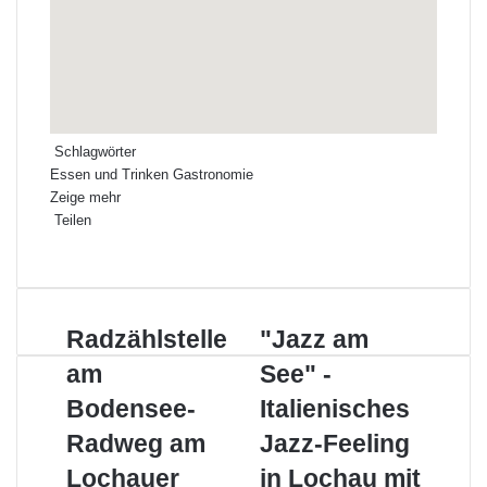
Schlagwörter
Essen und Trinken
Gastronomie
Zeige mehr
Teilen
Facebook
X
LinkedIn
Pinterest
WhatsApp
Teile
Drucken
per
E-
Mail
Radzählstelle
"Jazz
Radzählstelle
"Jazz am
am
am
am
See" -
Bodensee-
See"
Radweg
-
Bodensee-
Italienisches
am
Italienisches
Radweg am
Jazz-Feeling
Lochauer
Jazz-
Hafen
Feeling
Lochauer
in Lochau mit