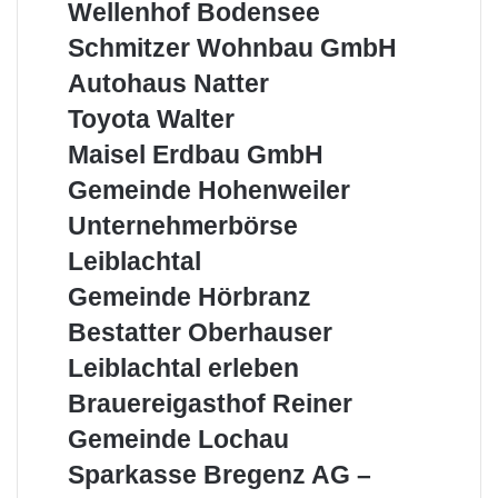
Wellenhof
Wellenhof Bodensee
Bodensee
Schmitzer
Schmitzer Wohnbau GmbH
Wohnbau
Autohaus
Autohaus Natter
GmbH
Natter
Toyota
Toyota Walter
Walter
Maisel
Maisel Erdbau GmbH
Erdbau
Gemeinde
Gemeinde Hohenweiler
GmbH
Hohenweiler
Unternehmerbörse
Unternehmerbörse
Leiblachtal
Leiblachtal
Gemeinde
Gemeinde Hörbranz
Hörbranz
Bestatter
Bestatter Oberhauser
Oberhauser
Leiblachtal
Leiblachtal erleben
erleben
Brauereigasthof
Brauereigasthof Reiner
Reiner
Gemeinde
Gemeinde Lochau
Lochau
Sparkasse
Sparkasse Bregenz AG –
Bregenz