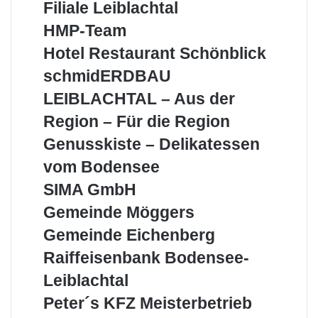
Filiale Leiblachtal
AG
–
HMP-
HMP-Team
Filiale
Team
Hotel
Hotel Restaurant Schönblick
Leiblachtal
Restaurant
schmidERDBAU
schmidERDBAU
Schönblick
LEIBLACHTAL
LEIBLACHTAL – Aus der
–
Aus
Region – Für die Region
der
Genusskiste
Genusskiste – Delikatessen
Region
–
–
vom Bodensee
Delikatessen
Für
vom
SIMA
SIMA GmbH
die
Bodensee
GmbH
Region
Gemeinde
Gemeinde Möggers
Möggers
Gemeinde
Gemeinde Eichenberg
Eichenberg
Raiffeisenbank
Raiffeisenbank Bodensee-
Bodensee-
Leiblachtal
Leiblachtal
Peter
Peter´s KFZ Meisterbetrieb
´s