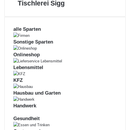
Tischlerei
Tischlerei Sigg
KFZ
Sigg
Meisterbetrieb
alle Sparten
Sonstige Sparten
Onlineshop
Lebensmittel
KFZ
Hausbau und Garten
Handwerk
Gesundheit