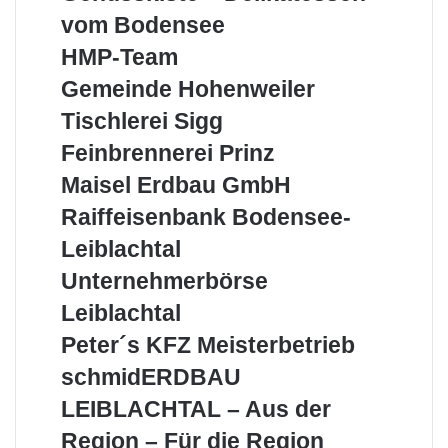
–
vom Bodensee
Delikatessen
vom
HMP-
HMP-Team
Bodensee
Team
Gemeinde
Gemeinde Hohenweiler
Hohenweiler
Tischlerei
Tischlerei Sigg
Sigg
Feinbrennerei
Feinbrennerei Prinz
Prinz
Maisel
Maisel Erdbau GmbH
Erdbau
Raiffeisenbank
Raiffeisenbank Bodensee-
GmbH
Bodensee-
Leiblachtal
Leiblachtal
Unternehmerbörse
Unternehmerbörse
Leiblachtal
Leiblachtal
Peter
Peter´s KFZ Meisterbetrieb
´s
schmidERDBAU
schmidERDBAU
KFZ
LEIBLACHTAL
Meisterbetrieb
LEIBLACHTAL – Aus der
–
Aus
Region – Für die Region