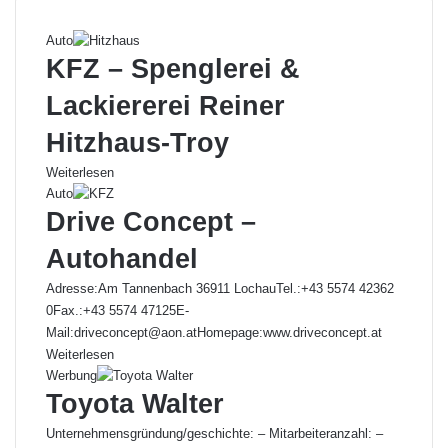
Auto
KFZ – Spenglerei &
Lackiererei Reiner
Hitzhaus-Troy
Weiterlesen
Auto
Drive Concept –
Autohandel
Adresse:Am Tannenbach 36911 LochauTel.:+43 5574 42362
0Fax.:+43 5574 47125E-
Mail:driveconcept@aon.atHomepage:www.driveconcept.at
Weiterlesen
Werbung
Toyota Walter
Unternehmensgründung/geschichte: – Mitarbeiteranzahl: –