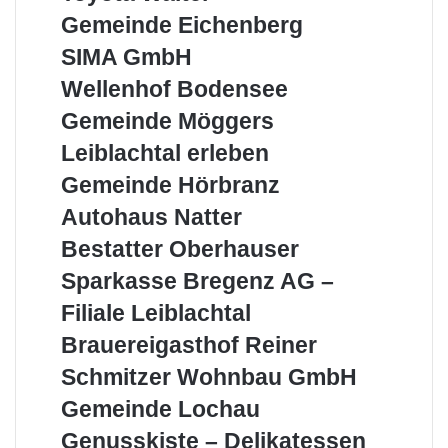
Walter
Gemeinde
Gemeinde Eichenberg
Eichenberg
SIMA
SIMA GmbH
GmbH
Wellenhof
Wellenhof Bodensee
Bodensee
Gemeinde
Gemeinde Möggers
Möggers
Leiblachtal
Leiblachtal erleben
erleben
Gemeinde
Gemeinde Hörbranz
Hörbranz
Autohaus
Autohaus Natter
Natter
Bestatter
Bestatter Oberhauser
Oberhauser
Sparkasse
Sparkasse Bregenz AG –
Bregenz
Filiale Leiblachtal
AG
–
Brauereigasthof
Brauereigasthof Reiner
Filiale
Reiner
Schmitzer
Schmitzer Wohnbau GmbH
Leiblachtal
Wohnbau
Gemeinde
Gemeinde Lochau
GmbH
Lochau
Genusskiste
Genusskiste – Delikatessen