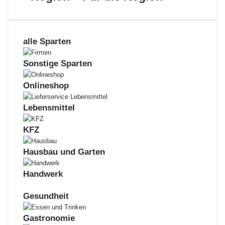
der
Region
–
Für
alle Sparten
die
Region
Sonstige Sparten
Onlineshop
Lebensmittel
KFZ
Hausbau und Garten
Handwerk
Gesundheit
Gastronomie