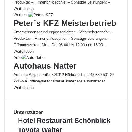
Produkte: – Firmenphilosophie: – Sonstige Leistungen: –
Weiterlesen
Werbung
Peter´s KFZ Meisterbetrieb
Unternehmensgründung/geschichte: – Mitarbeiteranzahl: –
Produkte: – Firmenphilosophie: – Sonstige Leistungen: –
Öffnungszeiten: Mo – Do: 08:00 bis 12:00 und 13:00…
Weiterlesen
Auto
Autohaus Natter
Adresse:Allgäustraße 506912 HörbranzTel.:+43 660 501 22
22E-Mail:office@autonatter.atHomepage:autonatter.at
Weiterlesen
Unterstützer
Hotel
Hotel Restaurant Schönblick
Restaurant
Toyota
Toyota Walter
Schönblick