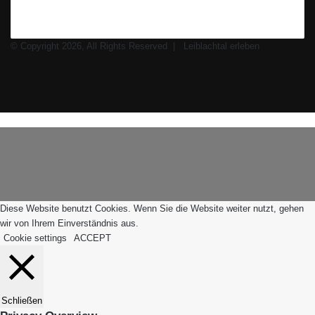
© Copyright 2026, All Rights Reserved |
Leiblachtal erleben
Facebook
X
Instagram
WhatsApp
Schaltfläche
Leiblachtal-
"Zurück
App
zum
Anfang"
Diese Website benutzt Cookies. Wenn Sie die Website weiter nutzt, gehen
wir von Ihrem Einverständnis aus.
Cookie settings
ACCEPT
Schließen