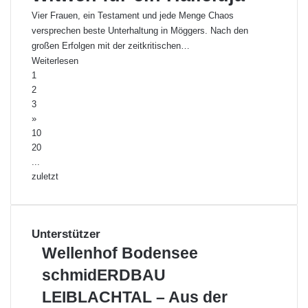
Vier Frauen, ein Testament und jede Menge Chaos
versprechen beste Unterhaltung in Möggers. Nach den
großen Erfolgen mit der zeitkritischen…
Weiterlesen
1
2
3
»
10
20
...
zuletzt
Unterstützer
Wellenhof
Wellenhof Bodensee
Bodensee
schmidERDBAU
schmidERDBAU
LEIBLACHTAL
LEIBLACHTAL – Aus der
–