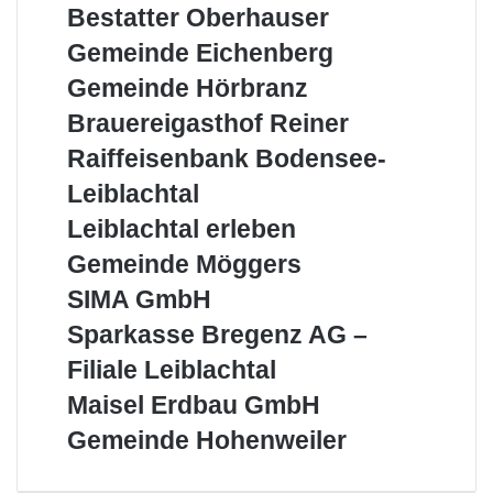
Bestatter
Bestatter Oberhauser
Schönblick
Oberhauser
Gemeinde
Gemeinde Eichenberg
Eichenberg
Gemeinde
Gemeinde Hörbranz
Hörbranz
Brauereigasthof
Brauereigasthof Reiner
Reiner
Raiffeisenbank
Raiffeisenbank Bodensee-
Bodensee-
Leiblachtal
Leiblachtal
Leiblachtal
Leiblachtal erleben
erleben
Gemeinde
Gemeinde Möggers
Möggers
SIMA
SIMA GmbH
GmbH
Sparkasse
Sparkasse Bregenz AG –
Bregenz
Filiale Leiblachtal
AG
–
Maisel
Maisel Erdbau GmbH
Filiale
Erdbau
Gemeinde
Gemeinde Hohenweiler
Leiblachtal
GmbH
Hohenweiler