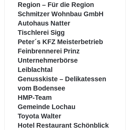
Aus
Region – Für die Region
der
Schmitzer
Schmitzer Wohnbau GmbH
Region
Wohnbau
–
Autohaus
Autohaus Natter
GmbH
Für
Natter
Tischlerei
Tischlerei Sigg
die
Sigg
Region
Peter
Peter´s KFZ Meisterbetrieb
´s
Feinbrennerei
Feinbrennerei Prinz
KFZ
Prinz
Meisterbetrieb
Unternehmerbörse
Unternehmerbörse
Leiblachtal
Leiblachtal
Genusskiste
Genusskiste – Delikatessen
–
vom Bodensee
Delikatessen
vom
HMP-
HMP-Team
Bodensee
Team
Gemeinde
Gemeinde Lochau
Lochau
Toyota
Toyota Walter
Walter
Hotel
Hotel Restaurant Schönblick
Restaurant