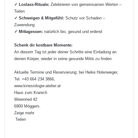
✓ Loslass-Rituale:
Zelebrieren von gemeinsamen Werten –
Teilen
✓ Schweigen & Mitgefühl:
Schutz vor Schaden –
Zuwendung
✓ Mittagessen:
natürlich bio, gesund und erdend
Schenk dir kostbare Momente:
An diesem Tag ist jeder deiner Schritte eine Einladung an
deinen Körper, wieder in seine gesunde Mitte zu finden.
Aktuelle Termine und Reservierung: bei Heike Holenweger,
Tel. +43 664 234 3866,
www.kinesiologie-atelier.at
Haus zum Kranich
Weienried 42
6900 Möggers.
Zeige mehr
Teilen
Facebook
X
LinkedIn
Pinterest
WhatsApp
Teile
Drucken
per