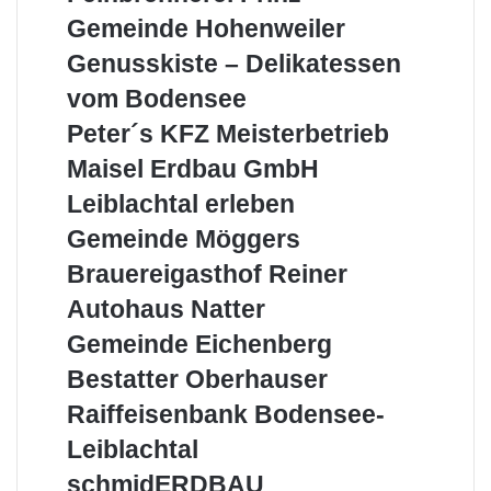
Prinz
Gemeinde
Gemeinde Hohenweiler
Hohenweiler
Genusskiste
Genusskiste – Delikatessen
–
vom Bodensee
Delikatessen
vom
Peter
Peter´s KFZ Meisterbetrieb
Bodensee
´s
Maisel
Maisel Erdbau GmbH
KFZ
Erdbau
Meisterbetrieb
Leiblachtal
Leiblachtal erleben
GmbH
erleben
Gemeinde
Gemeinde Möggers
Möggers
Brauereigasthof
Brauereigasthof Reiner
Reiner
Autohaus
Autohaus Natter
Natter
Gemeinde
Gemeinde Eichenberg
Eichenberg
Bestatter
Bestatter Oberhauser
Oberhauser
Raiffeisenbank
Raiffeisenbank Bodensee-
Bodensee-
Leiblachtal
Leiblachtal
schmidERDBAU
schmidERDBAU