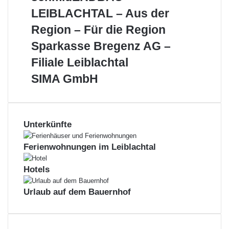
LEIBLACHTAL
LEIBLACHTAL – Aus der
–
Aus
Region – Für die Region
der
Sparkasse
Sparkasse Bregenz AG –
Region
Bregenz
–
Filiale Leiblachtal
AG
Für
–
SIMA
SIMA GmbH
die
Filiale
GmbH
Region
Leiblachtal
Unterkünfte
Ferienwohnungen im Leiblachtal
Hotels
Urlaub auf dem Bauernhof