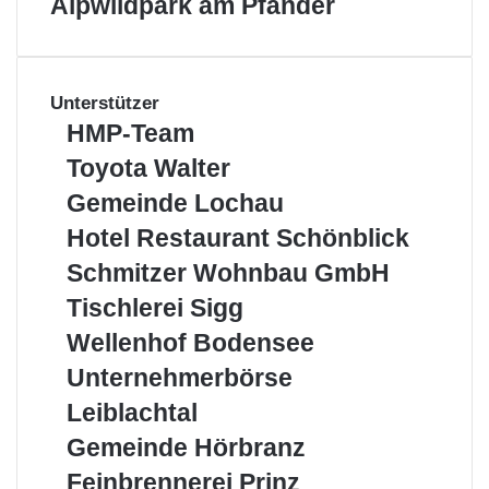
Alpwildpark am Pfänder
Unterstützer
HMP-
HMP-Team
Team
Toyota
Toyota Walter
Walter
Gemeinde
Gemeinde Lochau
Lochau
Hotel
Hotel Restaurant Schönblick
Restaurant
Schmitzer
Schmitzer Wohnbau GmbH
Schönblick
Wohnbau
Tischlerei
Tischlerei Sigg
GmbH
Sigg
Wellenhof
Wellenhof Bodensee
Bodensee
Unternehmerbörse
Unternehmerbörse
Leiblachtal
Leiblachtal
Gemeinde
Gemeinde Hörbranz
Hörbranz
Feinbrennerei
Feinbrennerei Prinz