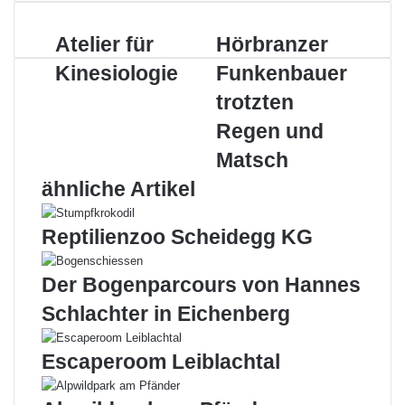
E-
Mail
Atelier
Hörbranzer
Atelier für
Hörbranzer
für
Funkenbauer
Kinesiologie
Funkenbauer
Kinesiologie
trotzten
Regen
trotzten
und
Regen und
Matsch
Matsch
ähnliche Artikel
Reptilienzoo Scheidegg KG
Der Bogenparcours von Hannes
Schlachter in Eichenberg
Escaperoom Leiblachtal