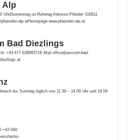
 Alp
00 UhrDonnerstag ist Ruhetag Adresse:Pfänder 316911
@pfaender-alp.atHomepage:www.pfaender-alp.at
m Bad Diezlings
Tel.:+43 677 63999371E-Mail:office@auszeit-bad-
iezlings.at
nz
woch bis Sonntag täglich von 11.30 – 14.00 Uhr und 18.00
…
l:+43 660
enzbistro