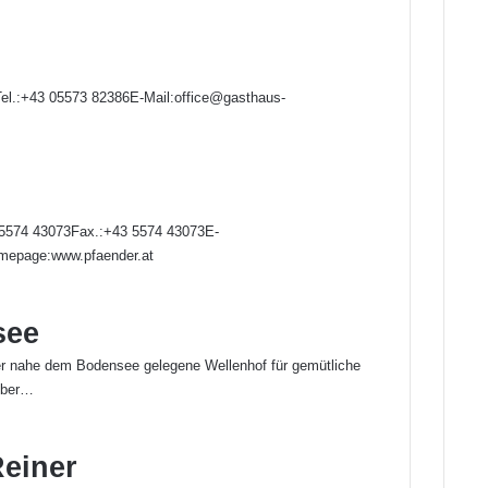
Tel.:+43 05573 82386E-Mail:office@gasthaus-
 5574 43073Fax.:+43 5574 43073E-
mepage:www.pfaender.at
see
der nahe dem Bodensee gelegene Wellenhof für gemütliche
 über…
Reiner