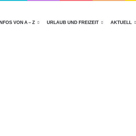
INFOS VON A – Z
URLAUB UND FREIZEIT
AKTUELL