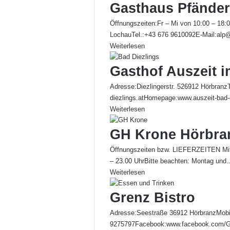
Gasthaus Pfänder
Öffnungszeiten:Fr – Mi von 10:00 – 18:
LochauTel.:+43 676 9610092E-Mail:alp
Weiterlesen
Gasthof Auszeit i
Adresse:Diezlingerstr. 526912 Hörbranz
diezlings.atHomepage:www.auszeit-bad-d
Weiterlesen
GH Krone Hörbra
Öffnungszeiten bzw. LIEFERZEITEN Mitt
– 23.00 UhrBitte beachten: Montag und
Weiterlesen
Grenz Bistro
Adresse:Seestraße 36912 HörbranzMobi
9275797Facebook:www.facebook.com/Gr