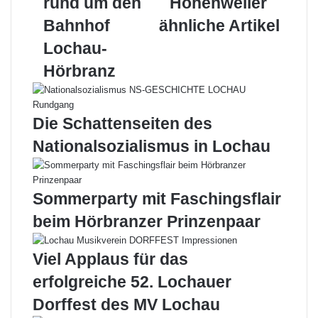
rund um den
Hohenweiler
um
Bahnhof
ähnliche Artikel
den
Bahnhof
Lochau-
Lochau-
Hörbranz
Hörbranz
Die Schattenseiten des
Nationalsozialismus in Lochau
Sommerparty mit Faschingsflair
beim Hörbranzer Prinzenpaar
Viel Applaus für das
erfolgreiche 52. Lochauer
Dorffest des MV Lochau