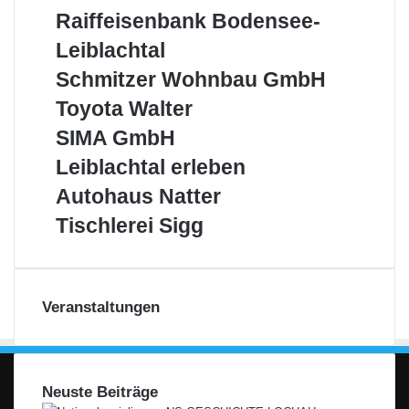
vom
Raiffeisenbank
Raiffeisenbank Bodensee-
Bodensee
Bodensee-
Leiblachtal
Leiblachtal
Schmitzer
Schmitzer Wohnbau GmbH
Wohnbau
Toyota
Toyota Walter
GmbH
Walter
SIMA
SIMA GmbH
GmbH
Leiblachtal
Leiblachtal erleben
erleben
Autohaus
Autohaus Natter
Natter
Tischlerei
Tischlerei Sigg
Sigg
Veranstaltungen
Neuste Beiträge