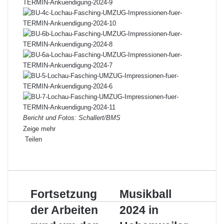
Bericht und Fotos: Schallert/BMS
Zeige mehr
Teilen
Facebook
X
LinkedIn
Pinterest
WhatsApp
Teile
Drucken
per
E-
Mail
Fortsetzung
Musikball
Fortsetzung
Musikball
der
2024
der Arbeiten
2024 in
Arbeiten
in
rund
Hohenweiler