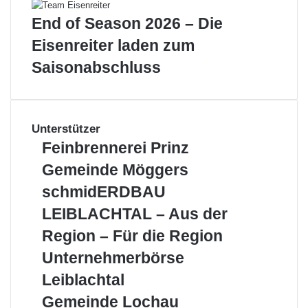
End of Season 2026 – Die
Eisenreiter laden zum
Saisonabschluss
Unterstützer
Feinbrennerei
Feinbrennerei Prinz
Prinz
Gemeinde
Gemeinde Möggers
Möggers
schmidERDBAU
schmidERDBAU
LEIBLACHTAL
LEIBLACHTAL – Aus der
–
Aus
Region – Für die Region
der
Unternehmerbörse
Unternehmerbörse
Region
Leiblachtal
–
Leiblachtal
Für
Gemeinde
Gemeinde Lochau
die