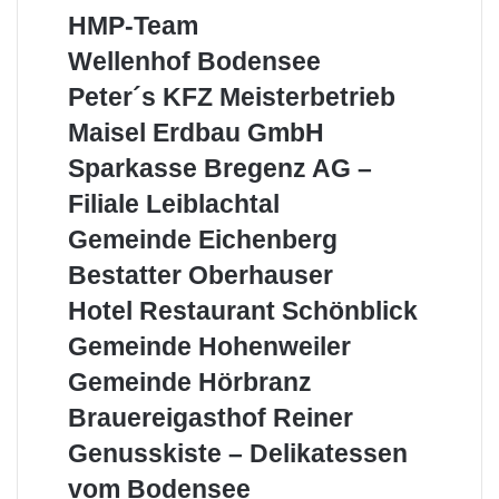
Lochau
Region
HMP-
HMP-Team
Team
Wellenhof
Wellenhof Bodensee
Bodensee
Peter
Peter´s KFZ Meisterbetrieb
´s
Maisel
Maisel Erdbau GmbH
KFZ
Erdbau
Meisterbetrieb
Sparkasse
Sparkasse Bregenz AG –
GmbH
Bregenz
Filiale Leiblachtal
AG
–
Gemeinde
Gemeinde Eichenberg
Filiale
Eichenberg
Bestatter
Bestatter Oberhauser
Leiblachtal
Oberhauser
Hotel
Hotel Restaurant Schönblick
Restaurant
Gemeinde
Gemeinde Hohenweiler
Schönblick
Hohenweiler
Gemeinde
Gemeinde Hörbranz
Hörbranz
Brauereigasthof
Brauereigasthof Reiner
Reiner
Genusskiste
Genusskiste – Delikatessen
–
vom Bodensee
Delikatessen