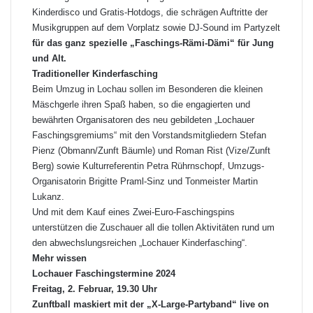
Kinderdisco und Gratis-Hotdogs, die schrägen Auftritte der
Musikgruppen auf dem Vorplatz sowie DJ-Sound im Partyzelt
für das ganz spezielle „Faschings-Rämi-Dämi“ für Jung
und Alt.
Traditioneller Kinderfasching
Beim Umzug in Lochau sollen im Besonderen die kleinen
Mäschgerle ihren Spaß haben, so die engagierten und
bewährten Organisatoren des neu gebildeten „Lochauer
Faschingsgremiums“ mit den Vorstandsmitgliedern Stefan
Pienz (Obmann/Zunft Bäumle) und Roman Rist (Vize/Zunft
Berg) sowie Kulturreferentin Petra Rührnschopf, Umzugs-
Organisatorin Brigitte Praml-Sinz und Tonmeister Martin
Lukanz.
Und mit dem Kauf eines Zwei-Euro-Faschingspins
unterstützen die Zuschauer all die tollen Aktivitäten rund um
den abwechslungsreichen „Lochauer Kinderfasching“.
Mehr wissen
Lochauer Faschingstermine 2024
Freitag, 2. Februar, 19.30 Uhr
Zunftball maskiert mit der „X-Large-Partyband“ live on