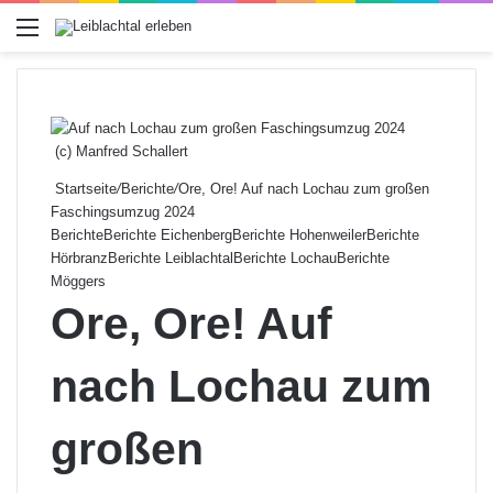
Menü
(c) Manfred Schallert
Startseite
/
Berichte
/
Ore, Ore! Auf nach Lochau zum großen
Faschingsumzug 2024
Berichte
Berichte Eichenberg
Berichte Hohenweiler
Berichte
Hörbranz
Berichte Leiblachtal
Berichte Lochau
Berichte
Möggers
Ore, Ore! Auf
nach Lochau zum
großen