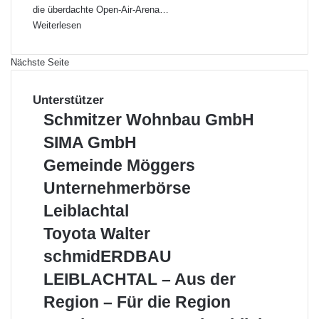
die überdachte Open-Air-Arena…
Weiterlesen
Nächste Seite
Unterstützer
S
Schmitzer Wohnbau GmbH
c
S
SIMA GmbH
h
I
m
G
Gemeinde Möggers
M
i
e
A
U
Unternehmerbörse
t
m
G
n
z
e
Leiblachtal
m
t
e
i
b
e
T
Toyota Walter
r
n
H
r
o
W
d
s
schmidERDBAU
n
y
o
e
c
e
o
LEIBLACHTAL – Aus der
h
M
h
h
t
n
ö
m
Region – Für die Region
m
a
b
g
i
e