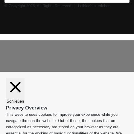
© Copyright 2026, All Rights Reserved |
Leiblachtal erleben
Facebook
X
Instagram
WhatsApp
Schaltfläche
Leiblachtal-
"Zurück
App
zum
Anfang"
Schließen
Privacy Overview
This website uses cookies to improve your experience while you
navigate through the website. Out of these, the cookies that are
categorized as necessary are stored on your browser as they are
essential for the working of basic functionalities of the website. We