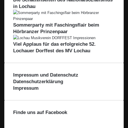
s
e
r
n
m
in Lochau
s
n
i
b
e
s
n
H
n
e
z
Sommerparty mit Faschingsflair beim
v
e
Hörbranzer Prinzenpaar
o
-
m
L
Viel Applaus für das erfolgreiche 52.
B
e
o
Lochauer Dorffest des MV Lochau
i
d
b
e
l
n
a
s
c
Impressum und Datenschutz
e
h
Datenschutzerklärung
e
t
Impressum
a
l
Finde uns auf Facebook