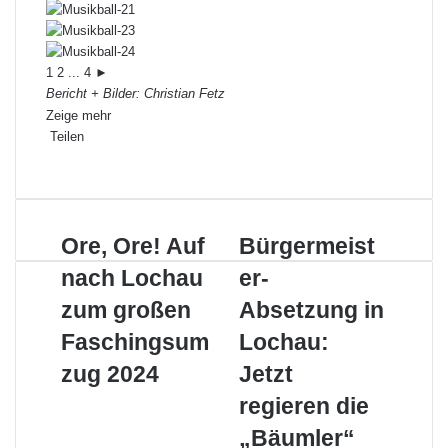
1
2
...
4
►
Bericht + Bilder: Christian Fetz
Zeige mehr
Teilen
Facebook
X
LinkedIn
Pinterest
WhatsApp
Teile
Drucken
per
E-
Mail
Ore,
Bürgermeister-
Ore, Ore! Auf
Bürgermeist
Ore!
Absetzung
nach Lochau
er-
Auf
in
nach
Lochau:
zum großen
Absetzung in
Lochau
Jetzt
Faschingsum
Lochau:
zum
regieren
großen
die
zug 2024
Jetzt
Faschingsumzug
„Bäumler“
regieren die
2024
„Bäumler“