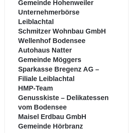
Meisterbetrieb
Gemeinde
Gemeinde Hohenweiler
Hohenweiler
Unternehmerbörse
Unternehmerbörse
Leiblachtal
Leiblachtal
Schmitzer
Schmitzer Wohnbau GmbH
Wohnbau
Wellenhof
Wellenhof Bodensee
GmbH
Bodensee
Autohaus
Autohaus Natter
Natter
Gemeinde
Gemeinde Möggers
Möggers
Sparkasse
Sparkasse Bregenz AG –
Bregenz
Filiale Leiblachtal
AG
–
HMP-
HMP-Team
Filiale
Team
Genusskiste
Genusskiste – Delikatessen
Leiblachtal
–
vom Bodensee
Delikatessen
vom
Maisel
Maisel Erdbau GmbH
Bodensee
Erdbau
Gemeinde
Gemeinde Hörbranz
GmbH
Hörbranz