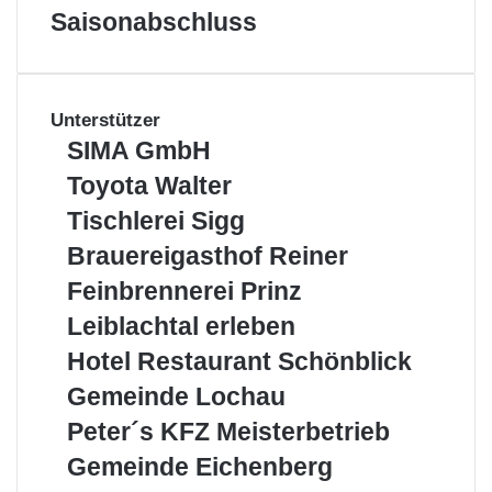
Saisonabschluss
Unterstützer
SIMA
SIMA GmbH
GmbH
Toyota
Toyota Walter
Walter
Tischlerei
Tischlerei Sigg
Sigg
Brauereigasthof
Brauereigasthof Reiner
Reiner
Feinbrennerei
Feinbrennerei Prinz
Prinz
Leiblachtal
Leiblachtal erleben
erleben
Hotel
Hotel Restaurant Schönblick
Restaurant
Gemeinde
Gemeinde Lochau
Schönblick
Lochau
Peter
Peter´s KFZ Meisterbetrieb
´s
Gemeinde
Gemeinde Eichenberg
KFZ
Eichenberg