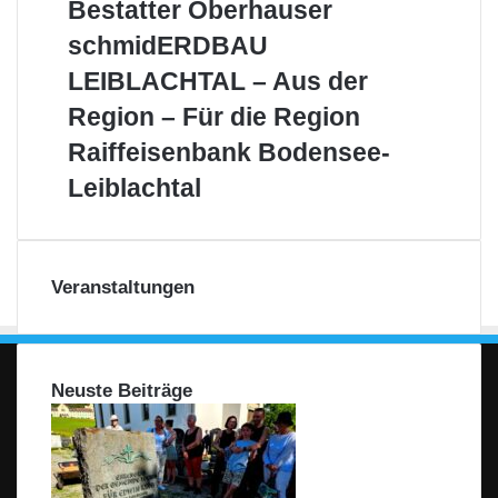
Bestatter
Bestatter Oberhauser
Oberhauser
schmidERDBAU
schmidERDBAU
LEIBLACHTAL
LEIBLACHTAL – Aus der
–
Aus
Region – Für die Region
der
Raiffeisenbank
Raiffeisenbank Bodensee-
Region
Bodensee-
–
Leiblachtal
Leiblachtal
Für
die
Region
Veranstaltungen
Neuste Beiträge