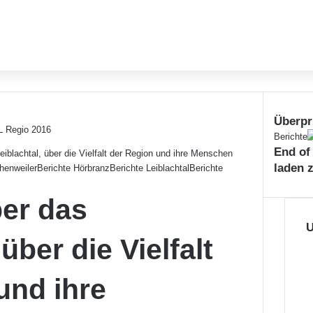
Überpr
S
Berichte
End of
c
iblachtal, über die Vielfalt der Region und ihre Menschen
h
laden 
henweiler
Berichte Hörbranz
Berichte Leiblachtal
Berichte
l
i
er das
e
ß
U
über die Vielfalt
e
n
und ihre