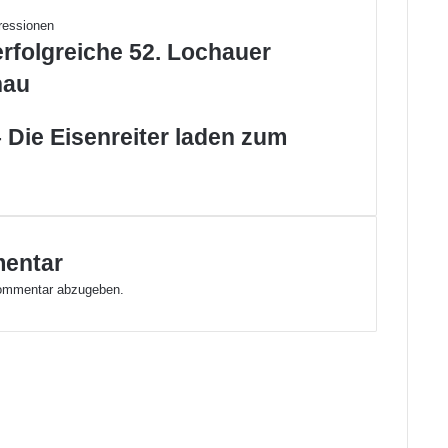
2
0
1
erfolgreiche 52. Lochauer
6
hau
 Die Eisenreiter laden zum
mentar
ommentar abzugeben.