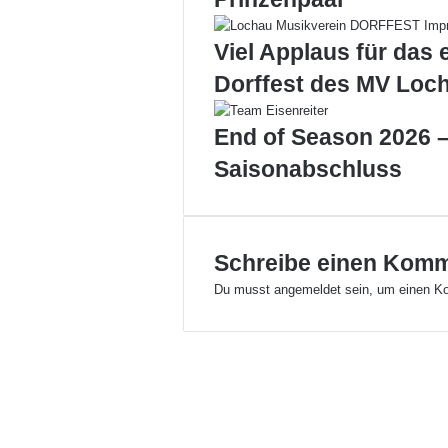
.
0
L
Viel Applaus für das 
e
Dorffest des MV Loc
i
b
l
End of Season 2026 –
a
Saisonabschluss
c
h
t
a
l
Schreibe einen Kom
m
Du musst
angemeldet
sein, um einen K
i
t
R
e
m
i
s
g