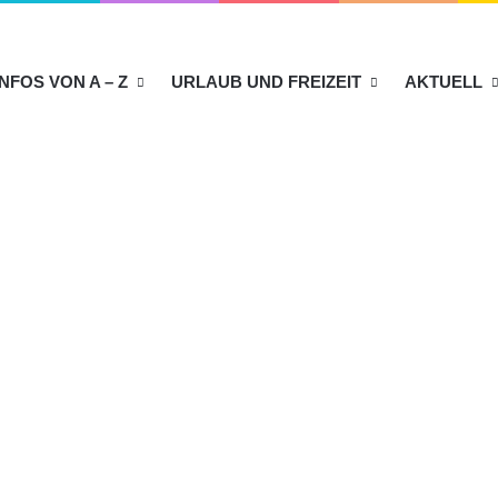
INFOS VON A – Z
URLAUB UND FREIZEIT
AKTUELL