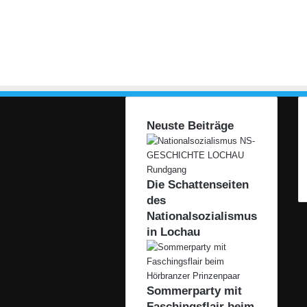
e
g
e
n
d
e
n
F
Neuste Beiträge
F
C
V
o
r
Die Schattenseiten
d
des
e
Nationalsozialismus
r
in Lochau
l
a
n
d
Sommerparty mit
1
Faschingsflair beim