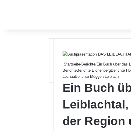
Startseite
/
Berichte
/
Ein Buch über das Le
Berichte
Berichte Eichenberg
Berichte Ho
Lochau
Berichte Möggers
Leiblach
Ein Buch üb
Leiblachtal, 
der Region 