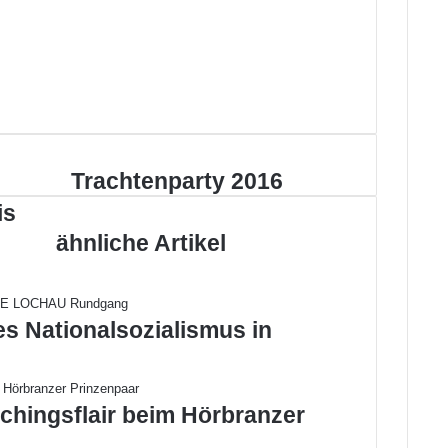
T
Trachtenparty 2016
r
is
a
ähnliche Artikel
c
h
t
e
n
es Nationalsozialismus in
p
a
r
t
chingsflair beim Hörbranzer
y