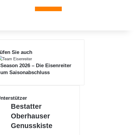
Leiblachtal-App
üfen Sie auch
 Season 2026 – Die Eisenreiter
zum Saisonabschluss
nterstützer
B
Bestatter
e
Oberhauser
s
t
G
Genusskiste
a
e