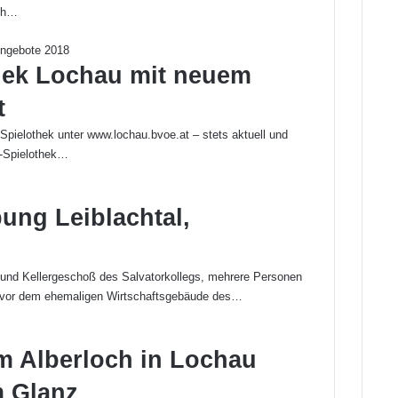
ch…
hek Lochau mit neuem
t
pielothek unter www.lochau.bvoe.at – stets aktuell und
i-Spielothek…
ung Leiblachtal,
nd Kellergeschoß des Salvatorkollegs, mehrere Personen
d vor dem ehemaligen Wirtschaftsgebäude des…
m Alberloch in Lochau
m Glanz