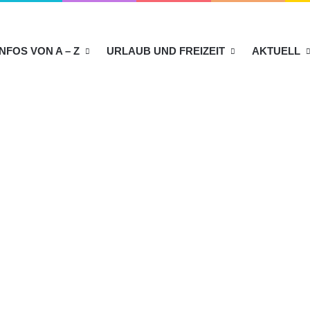
INFOS VON A – Z
URLAUB UND FREIZEIT
AKTUELL