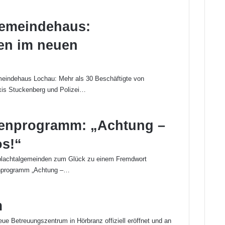
emeindehaus:
en im neuen
eindehaus Lochau: Mehr als 30 Beschäftigte von
xis Stuckenberg und Polizei…
rienprogramm: „Achtung –
os!“
Leiblachtalgemeinden zum Glück zu einem Fremdwort
enprogramm „Achtung –…
m
e Betreuungszentrum in Hörbranz offiziell eröffnet und an