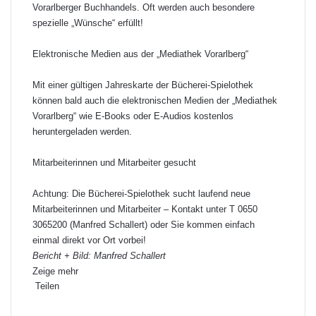
Vorarlberger Buchhandels. Oft werden auch besondere
spezielle „Wünsche“ erfüllt!
Elektronische Medien aus der „Mediathek Vorarlberg“
Mit einer gültigen Jahreskarte der Bücherei-Spielothek
können bald auch die elektronischen Medien der „Mediathek
Vorarlberg“ wie E-Books oder E-Audios kostenlos
heruntergeladen werden.
Mitarbeiterinnen und Mitarbeiter gesucht
Achtung: Die Bücherei-Spielothek sucht laufend neue
Mitarbeiterinnen und Mitarbeiter – Kontakt unter T 0650
3065200 (Manfred Schallert) oder Sie kommen einfach
einmal direkt vor Ort vorbei!
Bericht + Bild: Manfred Schallert
Zeige mehr
Teilen
F
X
L
P
W
T
D
a
i
i
h
e
r