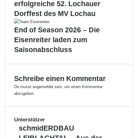
erfolgreiche 52. Lochauer
s
z
t
!
Dorffest des MV Lochau
o
c
End of Season 2026 – Die
k
e
Eisenreiter laden zum
s
Saisonabschluss
Schreibe einen Kommentar
Du musst
angemeldet
sein, um einen Kommentar
abzugeben.
Unterstützer
s
schmidERDBAU
c