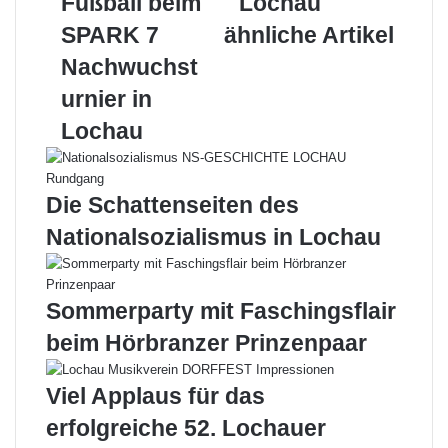
Fußball beim
Lochau
t
n
o
I
e
p
e
n
r
f
k
n
SPARK 7
s
p
r
ähnliche Artikel
a
t
t
E
Nachwuchst
k
b
-
t
a
M
urnier in
i
l
a
Lochau
v
l
i
e
L
l
r
o
F
c
Die Schattenseiten des
u
h
Nationalsozialismus in Lochau
ß
a
b
u
a
l
Sommerparty mit Faschingsflair
l
beim Hörbranzer Prinzenpaar
b
e
i
Viel Applaus für das
m
erfolgreiche 52. Lochauer
S