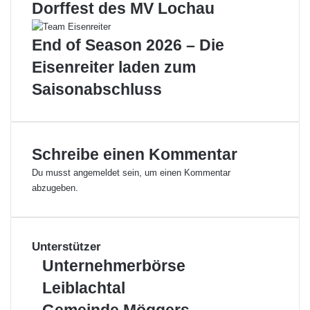
P
Dorffest des MV Lochau
A
R
End of Season 2026 – Die
K
7
Eisenreiter laden zum
N
Saisonabschluss
a
c
h
w
u
Schreibe einen Kommentar
c
Du musst
angemeldet
sein, um einen Kommentar
h
abzugeben.
s
t
u
r
Unterstützer
n
i
U
Unternehmerbörse
e
n
Leiblachtal
r
t
i
e
G