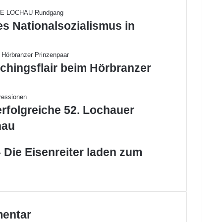
e
i
es Nationalsozialismus in
s
t
e
r
chingsflair beim Hörbranzer
-
A
b
s
erfolgreiche 52. Lochauer
e
t
hau
z
u
 Die Eisenreiter laden zum
n
g
i
n
L
o
mentar
c