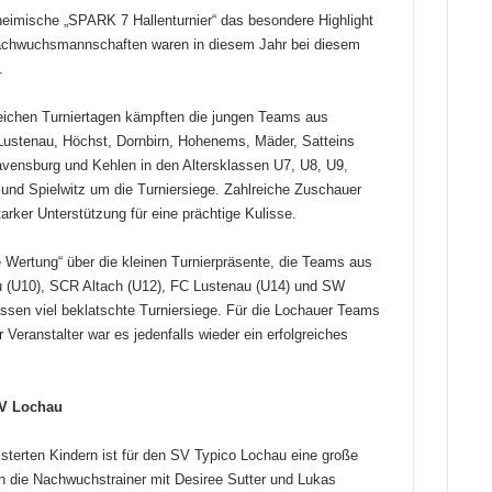
heimische „SPARK 7 Hallenturnier“ das besondere Highlight
achwuchsmannschaften waren in diesem Jahr bei diesem
.
eichen Turniertagen kämpften die jungen Teams aus
 Lustenau, Höchst, Dornbirn, Hohenems, Mäder, Satteins
avensburg und Kehlen in den Altersklassen U7, U8, U9,
und Spielwitz um die Turniersiege. Zahlreiche Zuschauer
arker Unterstützung für eine prächtige Kulisse.
 Wertung“ über die kleinen Turnierpräsente, die Teams aus
u (U10), SCR Altach (U12), FC Lustenau (U14) und SW
lassen viel beklatschte Turniersiege. Für die Lochauer Teams
Veranstalter war es jedenfalls wieder ein erfolgreiches
SV Lochau
sterten Kindern ist für den SV Typico Lochau eine große
n die Nachwuchstrainer mit Desiree Sutter und Lukas