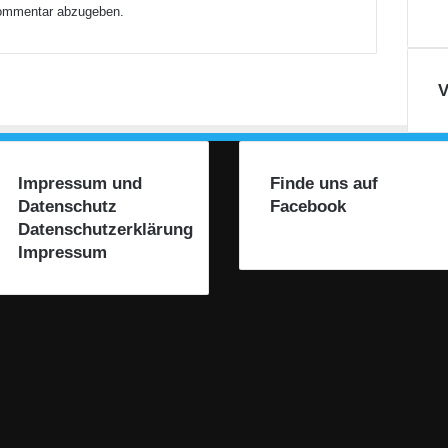
h
ommentar abzugeben.
a
u
:
V
J
e
t
z
t
Impressum und
Finde uns auf
r
Datenschutz
Facebook
e
Datenschutzerklärung
g
Impressum
i
e
r
t
d
i
e
„
R
A