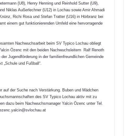
termann (U8), Henry Henning und Reinhold Sutter (U9),
 und Niklas Außerlechner (U12) in Lochau sowie Amir Ahmadi
nünz, Richi Rosa und Stefan Tratter (U16) in Hörbranz bei
samt einem gut funktionierenden Umfeld eine hervorragende
 gesamten Nachwuchsarbeit beim SV Typico Lochau obliegt
Yalcin Özenc mit den beiden Nachwuchsleitern Ralf Renoth
 der Jugendförderung in der familienfreundlichen Gemeinde
t „Schule und Fußball“.
mer auf der Suche nach Verstärkung. Buben und Mädchen
hwuchsmannschaften des SV Typico Lochau aktiv mit zu
ungen dazu beim Nachwuchsmanager Yalcin Özenc unter Tel.
oezenc.yalcin@svlochau.at