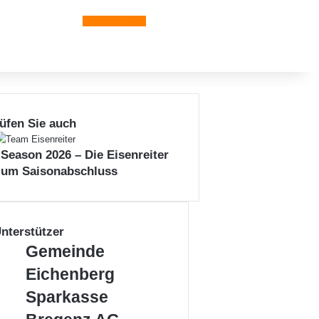
Leiblachtal-App
üfen Sie auch
 Season 2026 – Die Eisenreiter
zum Saisonabschluss
nterstützer
G
Gemeinde
e
Eichenberg
m
e
S
Sparkasse
i
p