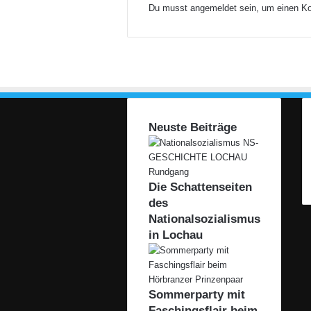
r
Du musst
angemeldet
sein, um einen K
S
c
h
a
l
m
e
i
Neuste Beiträge
e
n
Die Schattenseiten
des
Nationalsozialismus
in Lochau
Sommerparty mit
Faschingsflair beim