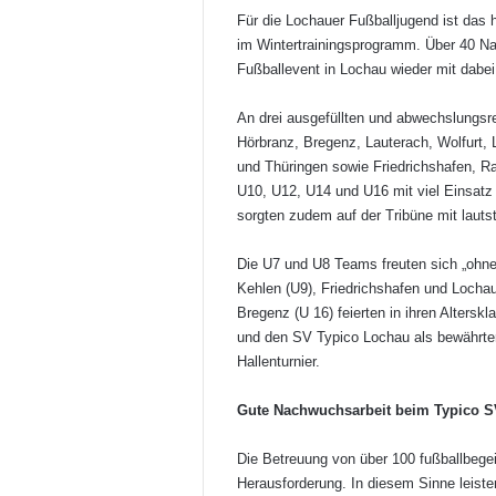
Für die Lochauer Fußballjugend ist das 
im Wintertrainingsprogramm. Über 40 N
Fußballevent in Lochau wieder mit dabei
An drei ausgefüllten und abwechslungsr
Hörbranz, Bregenz, Lauterach, Wolfurt,
und Thüringen sowie Friedrichshafen, R
U10, U12, U14 und U16 mit viel Einsatz 
sorgten zudem auf der Tribüne mit lautst
Die U7 und U8 Teams freuten sich „ohne
Kehlen (U9), Friedrichshafen und Locha
Bregenz (U 16) feierten in ihren Altersk
und den SV Typico Lochau als bewährter 
Hallenturnier.
Gute Nachwuchsarbeit beim Typico 
Die Betreuung von über 100 fußballbegei
Herausforderung. In diesem Sinne leiste