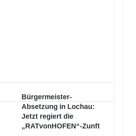
B
Bürgermeister-
ü
Absetzung in Lochau:
r
g
Jetzt regiert die
e
„RATvonHOFEN“-Zunft
r
m