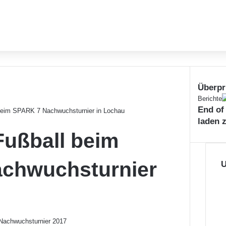
Überpr
S
Berichte
End of
c
 beim SPARK 7 Nachwuchsturnier in Lochau
h
laden 
l
 Fußball beim
i
e
chwuchsturnier
ß
U
e
n