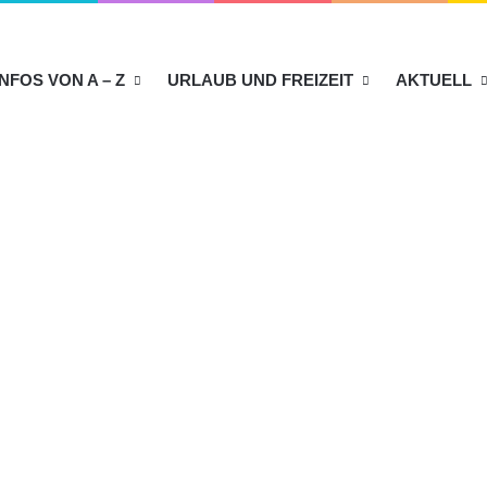
INFOS VON A – Z
URLAUB UND FREIZEIT
AKTUELL