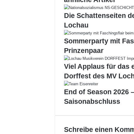
c
a
h
i
Die Schattenseiten d
i
l
n
Lochau
g
o
Sommerparty mit Fas
h
n
Prinzenpaar
e
L
Viel Applaus für das 
e
i
Dorffest des MV Loc
b
l
End of Season 2026 –
a
c
Saisonabschluss
h
t
a
l
Schreibe einen Kom
e