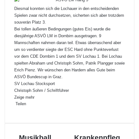
Diesmal konnten sich die Lochauer in den entscheidenden
Spielen zwar nicht durchsetzen, sicherten sich aber trotzdem
souverän Platz 3.
Bei tollen äußeren Bedingungen (gutes Eis) wurde die
diesjährige ASVÖ LM in Dornbirn ausgetragen. 9
Mannschaften nahmen daran teil. Etwas überraschend aber
um so verdienter siegte der ESC Hard ohne Punkteverlust
vor dem CDE Dornbirn 1 und dem SV Lochau 1. Bei Lochau
spielten Abraham und Christoph Sohm, Patrik Plangger sowie
Erich Pienz. Wir wünschen den Hardern alles Gute beim
ASVÖ Bundescup in Graz.
SV Lochau Stocksport
Christoph Sohm / Schriftführer
Zeige mehr
Teilen
F
X
L
P
W
T
D
a
i
i
h
e
r
c
n
n
a
i
u
e
k
t
t
l
c
M
Musikball
K
Krankenpfleg
b
e
e
s
e
k