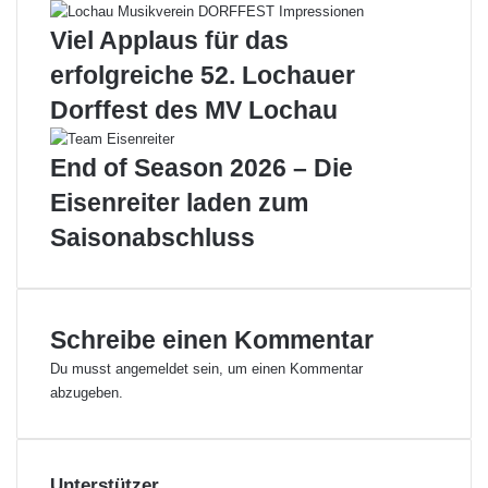
1
h
6
a
Viel Applaus für das
u
erfolgreiche 52. Lochauer
u
n
Dorffest des MV Lochau
t
e
End of Season 2026 – Die
r
s
Eisenreiter laden zum
t
Saisonabschluss
ü
t
z
t
d
Schreibe einen Kommentar
i
Du musst
angemeldet
sein, um einen Kommentar
e
abzugeben.
p
r
i
v
Unterstützer
a