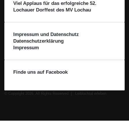
e
e
Viel Applaus für das erfolgreiche 52.
a
R
e
Lochauer Dorffest des MV Lochau
c
e
h
g
t
i
a
o
Impressum und Datenschutz
l
n
Datenschutzerklärung
Impressum
Finde uns auf Facebook
© Copyright 2026, All Rights Reserved |
Leiblachtal erleben
Facebook
X
Instagram
WhatsApp
Facebook
X
WhatsApp
Leiblachtal-
Telegram
Viber