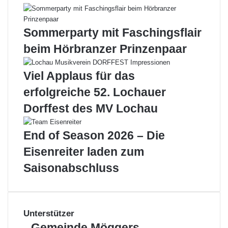
f
e
ü
n
r
e
Sommerparty mit Faschingsflair
L
V
beim Hörbranzer Prinzenpaar
o
e
c
r
h
a
Viel Applaus für das
a
n
erfolgreiche 52. Lochauer
u
s
e
t
Dorffest des MV Lochau
r
a
S
l
End of Season 2026 – Die
t
t
o
u
Eisenreiter laden zum
c
n
Saisonabschluss
k
g
s
:
p
„
o
K
r
n
Unterstützer
t
e
G
Gemeinde Möggers