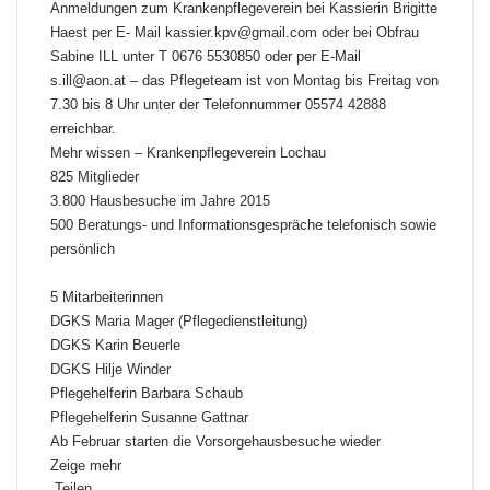
Anmeldungen zum Krankenpflegeverein bei Kassierin Brigitte
Haest per E- Mail kassier.kpv@gmail.com oder bei Obfrau
Sabine ILL unter T 0676 5530850 oder per E-Mail
s.ill@aon.at
– das Pflegeteam ist von Montag bis Freitag von
7.30 bis 8 Uhr unter der Telefonnummer 05574 42888
erreichbar.
Mehr wissen – Krankenpflegeverein Lochau
825 Mitglieder
3.800 Hausbesuche im Jahre 2015
500 Beratungs- und Informationsgespräche telefonisch sowie
persönlich
5 Mitarbeiterinnen
DGKS Maria Mager (Pflegedienstleitung)
DGKS Karin Beuerle
DGKS Hilje Winder
Pflegehelferin Barbara Schaub
Pflegehelferin Susanne Gattnar
Ab Februar starten die Vorsorgehausbesuche wieder
Zeige mehr
Teilen