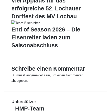
Viel Applaus für das
u
d
erfolgreiche 52. Lochauer
n
s
t
f
Dorffest des MV Lochau
e
e
r
s
End of Season 2026 – Die
s
t
t
2
Eisenreiter laden zum
ü
0
Saisonabschluss
t
1
z
3
e
/
n
2
0
Schreibe einen Kommentar
1
Du musst
angemeldet
sein, um einen Kommentar
4
abzugeben.
Unterstützer
H
HMP-Team