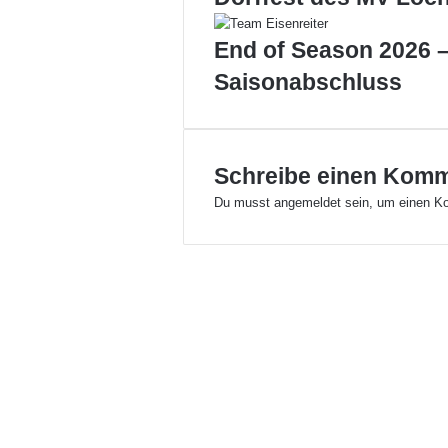
t
f
End of Season 2026 –
ü
Saisonabschluss
r
L
o
c
h
Schreibe einen Kom
a
Du musst
angemeldet
sein, um einen K
u
e
r
S
t
o
c
k
s
p
o
r