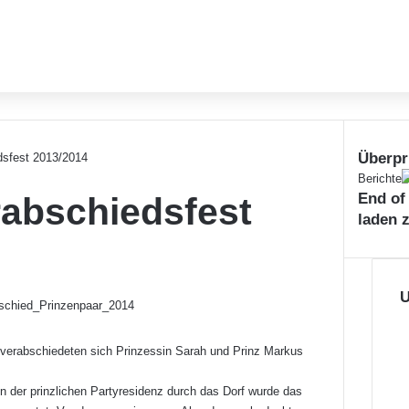
Überpr
dsfest 2013/2014
S
Berichte
End of
abschiedsfest
c
h
laden 
l
i
e
ß
U
e
n
verabschiedeten sich Prinzessin Sarah und Prinz Markus
der prinzlichen Partyresidenz durch das Dorf wurde das