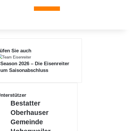
Leiblachtal-App
üfen Sie auch
 Season 2026 – Die Eisenreiter
zum Saisonabschluss
nterstützer
B
Bestatter
e
Oberhauser
s
t
G
Gemeinde
a
e