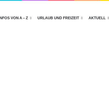
INFOS VON A – Z
URLAUB UND FREIZEIT
AKTUELL