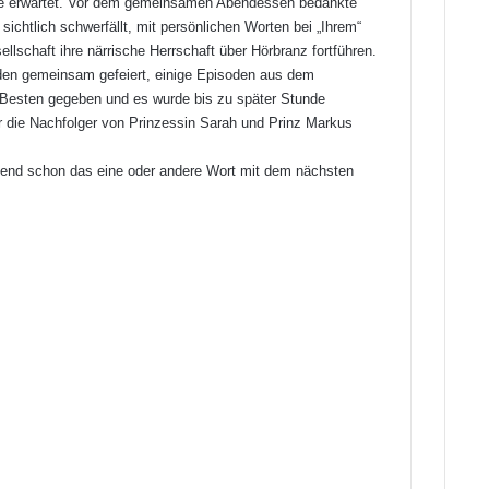
le erwartet. Vor dem gemeinsamen Abendessen bedankte
ichtlich schwerfällt, mit persönlichen Worten bei „Ihrem“
lschaft ihre närrische Herrschaft über Hörbranz fortführen.
den gemeinsam gefeiert, einige Episoden aus dem
Besten gegeben und es wurde bis zu später Stunde
 die Nachfolger von Prinzessin Sarah und Prinz Markus
bend schon das eine oder andere Wort mit dem nächsten