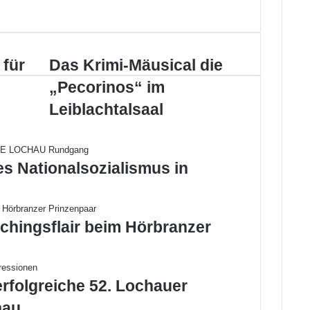
 für
D
Das Krimi-Mäusical die
a
„Pecorinos“ im
s
K
Leiblachtalsaal
r
i
m
i
es Nationalsozialismus in
-
M
ä
u
chingsflair beim Hörbranzer
s
i
c
a
erfolgreiche 52. Lochauer
l
hau
d