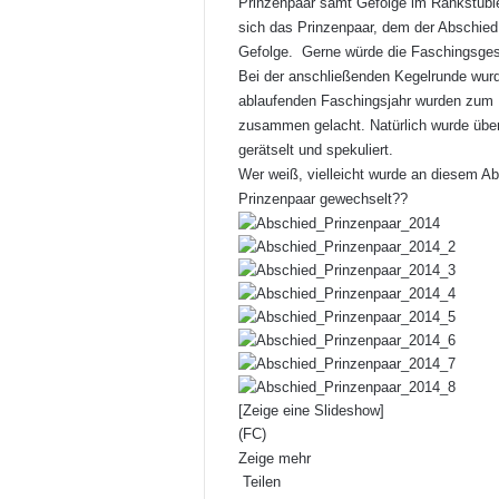
Prinzenpaar samt Gefolge im Rankstüb
sich das Prinzenpaar, dem der Abschied s
Gefolge. Gerne würde die Faschingsgesel
Bei der anschließenden Kegelrunde wur
ablaufenden Faschingsjahr wurden zum 
zusammen gelacht. Natürlich wurde über
gerätselt und spekuliert.
Wer weiß, vielleicht wurde an diesem A
Prinzenpaar gewechselt??
[Zeige eine Slideshow]
(FC)
Zeige mehr
Teilen