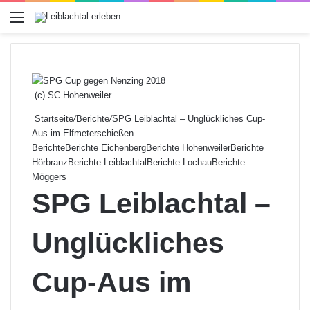
Menü
(c) SC Hohenweiler
Startseite
/
Berichte
/
SPG Leiblachtal – Unglückliches Cup-
Aus im Elfmeterschießen
Berichte
Berichte Eichenberg
Berichte Hohenweiler
Berichte
Hörbranz
Berichte Leiblachtal
Berichte Lochau
Berichte
Möggers
SPG Leiblachtal –
Unglückliches
Cup-Aus im