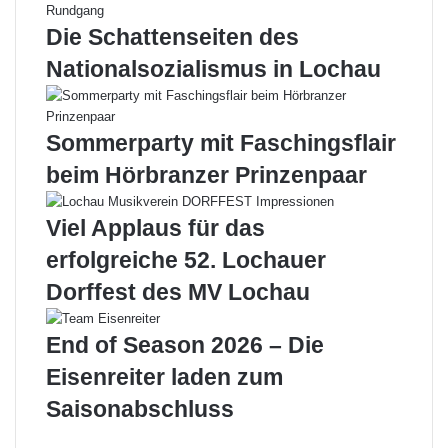
g
r
d
t
Die Schattenseiten des
e
r
Nationalsozialismus in Lochau
r
e
L
f
o
f
c
e
Sommerparty mit Faschingsflair
h
n
beim Hörbranzer Prinzenpaar
a
i
u
m
e
G
Viel Applaus für das
r
e
erfolgreiche 52. Lochauer
S
m
t
e
Dorffest des MV Lochau
o
i
c
n
End of Season 2026 – Die
k
s
s
c
Eisenreiter laden zum
p
h
Saisonabschluss
o
a
r
f