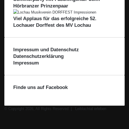
l
e
Hörbranzer Prinzenpaar
o
i
r
d
c
Viel Applaus für das erfolgreiche 52.
e
k
n
Lochauer Dorffest des MV Lochau
s
e
e
Impressum und Datenschutz
Datenschutzerklärung
Impressum
Finde uns auf Facebook
© Copyright 2026, All Rights Reserved |
Leiblachtal erleben
Facebook
X
Instagram