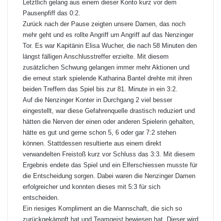
Letztlich gelang aus einem dieser Konto kurz vor dem
Pausenpfiff das 0:2.
Zurück nach der Pause zeigten unsere Damen, das noch
mehr geht und es rollte Angriff um Angriff auf das Nenzinger
Tor. Es war Kapitänin
Elisa Wucher
, die nach 58 Minuten den
längst fälligen Anschlusstreffer erzielte. Mit diesem
zusätzlichen Schwung gelangen immer mehr Aktionen und
die erneut stark spielende Katharina Bantel drehte mit ihren
beiden Treffern das Spiel bis zur 81. Minute in ein 3:2.
Auf die Nenzinger Konter in Durchgang 2 viel besser
eingestellt, war diese Gefahrenquelle drastisch reduziert und
hätten die Nerven der einen oder anderen Spielerin gehalten,
hätte es gut und gerne schon 5, 6 oder gar 7:2 stehen
können. Stattdessen resultierte aus einem direkt
verwandelten Freistoß kurz vor Schluss das 3:3. Mit diesem
Ergebnis endete das Spiel und ein Elferschiessen musste für
die Entscheidung sorgen. Dabei waren die Nenzinger Damen
erfolgreicher und konnten dieses mit 5:3 für sich
entscheiden.
Ein riesiges Kompliment an die Mannschaft, die sich so
zurückgekämpft hat und Teamgeist bewiesen hat. Dieser wird