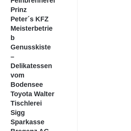
Feinbrennerei
Prinz
Prinz
Peter
Peter´s KFZ
´s
Meisterbetrie
KFZ
Meisterbetrieb
b
Genusskiste
Genusskiste
–
–
Delikatessen
vom
Delikatessen
Bodensee
vom
Bodensee
Toyota
Toyota Walter
Walter
Tischlerei
Tischlerei
Sigg
Sigg
Sparkasse
Sparkasse
Bregenz