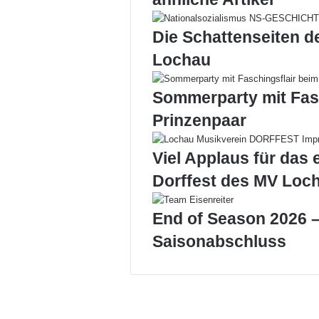
in
Oberlochau
Die Schattenseiten d
Lochau
Sommerparty mit Fas
Prinzenpaar
Viel Applaus für das 
Dorffest des MV Loc
End of Season 2026 –
Saisonabschluss