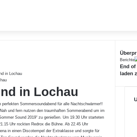
Überpr
Schließe
Berichte
End of
laden 
d in Lochau
chau
d in Lochau
U
en perfekten Sommersoundabend für alle Nachtschwärmer!!
s Nah und fern nutzen den traumhaften Sommerabend um im
Sommer Sound 2019“ zu genießen. Um 19.30 Uhr starteten
21.15 Uhr rockten Redrox die Bühne. Ab 22.45 Uhr
na in einen Discotempel der Extraklasse und sorgte für