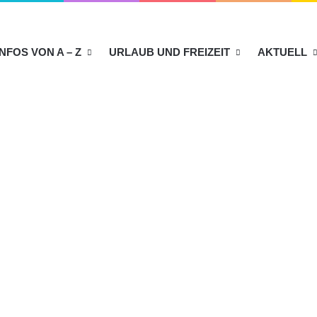
INFOS VON A – Z
URLAUB UND FREIZEIT
AKTUELL