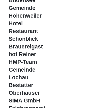
Bodensee
Gemeinde
Gemeinde
Hohenweiler
Hohenweiler
Hotel
Hotel
Restaurant
Restaurant
Schönblick
Schönblick
Brauereigasthof
Brauereigast
Reiner
hof Reiner
HMP-
HMP-Team
Team
Gemeinde
Gemeinde
Lochau
Lochau
Bestatter
Bestatter
Oberhauser
Oberhauser
SIMA
SIMA GmbH
GmbH
Feinbrennerei