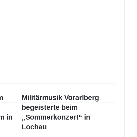
Militärmusik
m
Militärmusik Vorarlberg
Vorarlberg
begeisterte beim
begeisterte
beim
m in
„Sommerkonzert“ in
„Sommerkonzert“
Lochau
in
Lochau