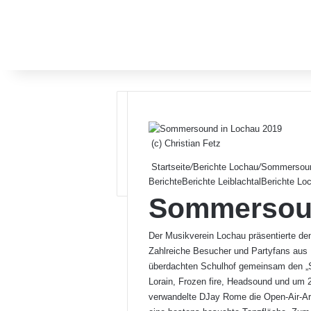
(c) Christian Fetz
Startseite
/
Berichte Lochau
/
Sommersoun
Berichte
Berichte Leiblachtal
Berichte Lo
Sommersoun
Der Musikverein Lochau präsentierte d
Zahlreiche Besucher und Partyfans au
überdachten Schulhof gemeinsam den „
Lorain, Frozen fire, Headsound und um 
verwandelte DJay Rome die Open-Air-Are