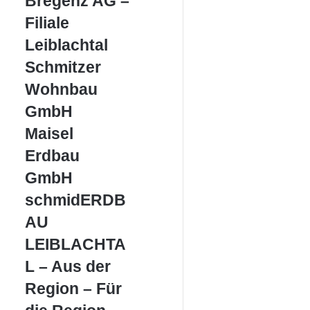
Bregenz AG –
AG
–
Filiale
Filiale
Leiblachtal
Leiblachtal
Schmitzer
Schmitzer
Wohnbau
Wohnbau
GmbH
GmbH
Maisel
Maisel
Erdbau
Erdbau
GmbH
GmbH
schmidERDBAU
schmidERDB
LEIBLACHTAL
AU
–
Aus
LEIBLACHTA
der
L – Aus der
Region
–
Region – Für
Für