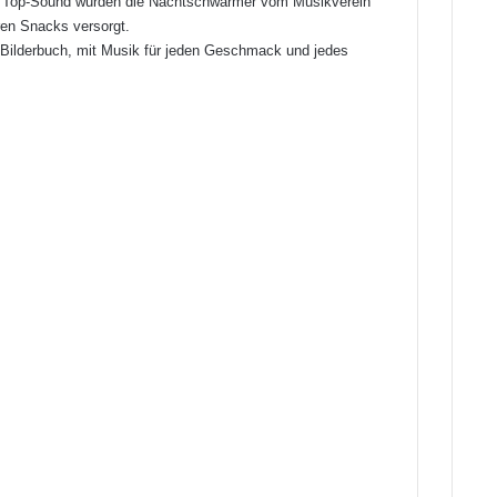
m Top-Sound wurden die Nachtschwärmer vom Musikverein
en Snacks versorgt.
ilderbuch, mit Musik für jeden Geschmack und jedes