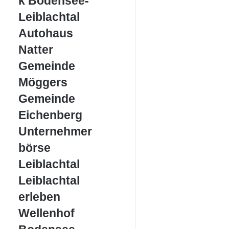
k Bodensee-
Leiblachtal
Leiblachtal
Autohaus
Autohaus
Natter
Natter
Gemeinde
Gemeinde
Möggers
Möggers
Gemeinde
Gemeinde
Eichenberg
Eichenberg
Unternehmerbörse
Unternehmer
Leiblachtal
börse
Leiblachtal
Leiblachtal
Leiblachtal
erleben
erleben
Wellenhof
Wellenhof
Bodensee