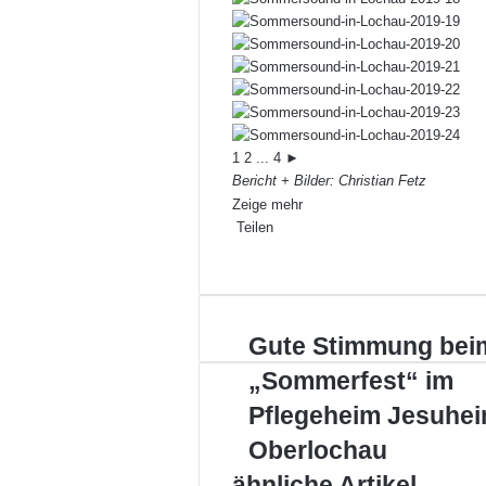
1
2
...
4
►
Bericht + Bilder: Christian Fetz
Zeige mehr
Teilen
Facebook
X
LinkedIn
Pinterest
WhatsApp
Teile
Drucken
per
E-
Mail
Gute
Gute Stimmung bei
Stimmung
„Sommerfest“ im
beim
„Sommerfest“
Pflegeheim Jesuhei
im
Oberlochau
Pflegeheim
Jesuheim
ähnliche Artikel