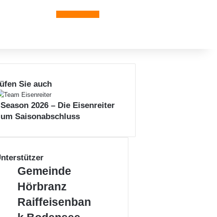
Leiblachtal-App
üfen Sie auch
n
 Season 2026 – Die Eisenreiter
zum Saisonabschluss
nterstützer
Gemeinde
Gemeinde
Hörbranz
Hörbranz
Raiffeisenbank
Raiffeisenban
Bodensee-