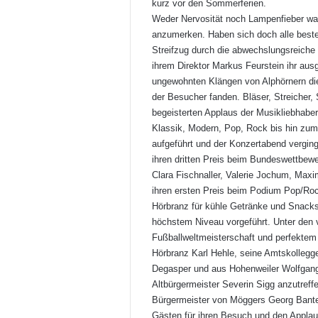
kurz vor den Sommerferien.
Weder Nervosität noch Lampenfieber war
anzumerken. Haben sich doch alle besten
Streifzug durch die abwechslungsreiche 
ihrem Direktor Markus Feurstein ihr au
ungewohnten Klängen von Alphörnern die
der Besucher fanden. Bläser, Streicher,
begeisterten Applaus der Musikliebhaber 
Klassik, Modern, Pop, Rock bis hin zum
aufgeführt und der Konzertabend verging
ihren dritten Preis beim Bundeswettbew
Clara Fischnaller, Valerie Jochum, Maxim
ihren ersten Preis beim Podium Pop/Ro
Hörbranz für kühle Getränke und Snacks.
höchstem Niveau vorgeführt. Unter den v
Fußballweltmeisterschaft und perfektem
Hörbranz Karl Hehle, seine Amtskolleg
Degasper und aus Hohenweiler Wolfgang
Altbürgermeister Severin Sigg anzutref
Bürgermeister von Möggers Georg Bante
Gästen für ihren Besuch und den Applau