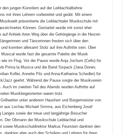
 den jungen Künstlern auf der Leiblachtalbühne
s mit ihren Lehrern vorbereitet und geübt. Mit einem
Musikwelt präsentierte die Leiblachtaler Musikschule mit
sgezeichnetes Können. Gestartet wurde mit sonst eher
 auf Anhieb ihren Weg über die Gehörgänge in die Herzen
 Sängerinnen und Tänzerinnen freuten sich über den
und konnten allesamt Stolz auf ihre Auftritte sein. Über
 Musical wurde fast die gesamte Palette der Musik
 wie im Flug. Vor der Pause wurde Anja Jochum (Cello) für
erb Prima la Musica und die Band Sixpack (Jana Donev,
ilian Kofler, Annelie Pilz und Anna-Katharina Schedler) für
ck/Jazz geehrt. Während der Pause sorgte der Musikverein
 Auch im zweiten Teil des Abends wurden Auftritte auf
ielen Musikbegeisterten waren trotz
 Grillwetter unter anderem Hausherr und Bürgermeister von
gen aus Lochau Michael Simma, aus Eichenberg Josef
 Langes sowie der treue und langjährige Besucher
fen. Der Obmann der Musikschule Leiblachtal und
l sowie Musikschuldirektor Markus Feurstein dankten den
s, dankten aber auch den Schülern und Lehrern für ihren