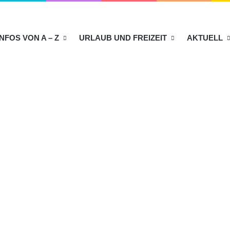
INFOS VON A – Z
URLAUB UND FREIZEIT
AKTUELL