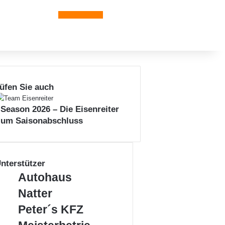
Leiblachtal-App
üfen Sie auch
 Season 2026 – Die Eisenreiter
zum Saisonabschluss
nterstützer
A
Autohaus
u
Natter
t
o
P
Peter´s KFZ
h
e