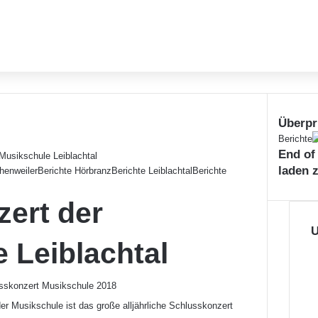
Überpr
S
Berichte
End of
c
Musikschule Leiblachtal
h
laden 
henweiler
Berichte Hörbranz
Berichte Leiblachtal
Berichte
l
i
ert der
e
ß
U
 Leiblachtal
e
n
er Musikschule ist das große alljährliche Schlusskonzert