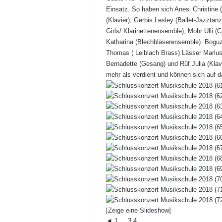
Einsatz. So haben sich Anesi Christine 
(Klavier), Gerbis Lesley (Ballet-Jazzta
Girls/ Klarinettenensemble), Mohr Ulli (
Katharina (Blechbläserensemble). Boguzek
Thomas ( Leiblach Brass) Lässer Marlus 
Bernadette (Gesang) und Rüf Julia (Kla
mehr als verdient und können sich auf d
[Zeige eine Slideshow]
◄
1
...
3
4