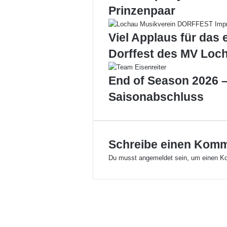
g
Prinzenpaar
d
e
Viel Applaus für das 
r
M
Dorffest des MV Loc
a
r
End of Season 2026 –
k
t
Saisonabschluss
g
e
m
e
Schreibe einen Kom
i
n
Du musst
angemeldet
sein, um einen K
d
e
H
ö
b
r