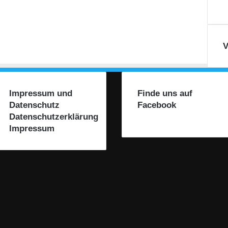
g
–
f
e
r
V
t
i
g
–
Impressum und
Finde uns auf
F
Datenschutz
Facebook
e
Datenschutzerklärung
r
Impressum
i
e
n
–
l
o
s
!
“