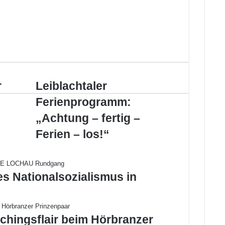
r
L
Leiblachtaler
e
Ferienprogramm:
i
b
„Achtung – fertig –
l
Ferien – los!“
a
c
h
t
es Nationalsozialismus in
a
l
e
r
chingsflair beim Hörbranzer
F