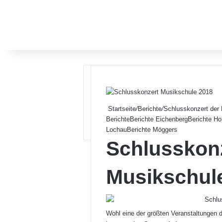
Startseite
/
Berichte
/
Schlusskonzert der 
Berichte
Berichte Eichenberg
Berichte Ho
Lochau
Berichte Möggers
Schlusskonz
Musikschule
Wohl eine der größten Veranstaltungen d