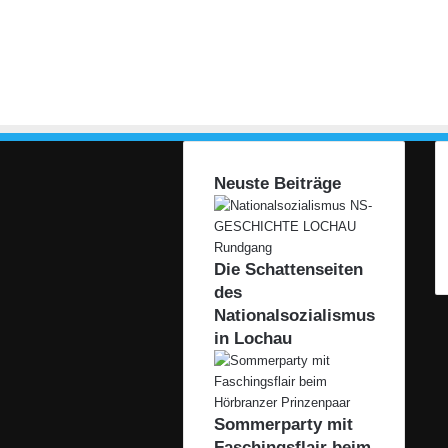
a
n
z
Neuste Beiträge
Die Schattenseiten
des
Nationalsozialismus
in Lochau
Sommerparty mit
Faschingsflair beim