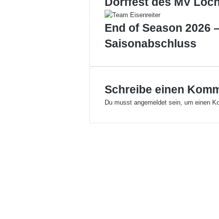
Dorffest des MV Loc
u
e
L
End of Season 2026 –
o
Saisonabschluss
c
h
a
u
e
Schreibe einen Kom
r
Du musst
angemeldet
sein, um einen K
G
e
m
e
i
n
s
c
h
a
f
t