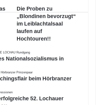
as
D
Die Proben zu
i
„Blondinen bevorzugt“
e
P
s
im Leiblachtalsaal
r
laufen auf
o
b
Hochtouren!!
e
n
z
u
es Nationalsozialismus in
„
B
l
o
chingsflair beim Hörbranzer
n
d
i
n
erfolgreiche 52. Lochauer
e