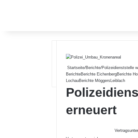
Startseite
/
Berichte
/
Polizeidienststelle w
Berichte
Berichte Eichenberg
Berichte Ho
Lochau
Berichte Möggers
Leiblach
Polizeidiens
erneuert
Vertragsunter