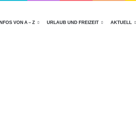
INFOS VON A – Z
URLAUB UND FREIZEIT
AKTUELL