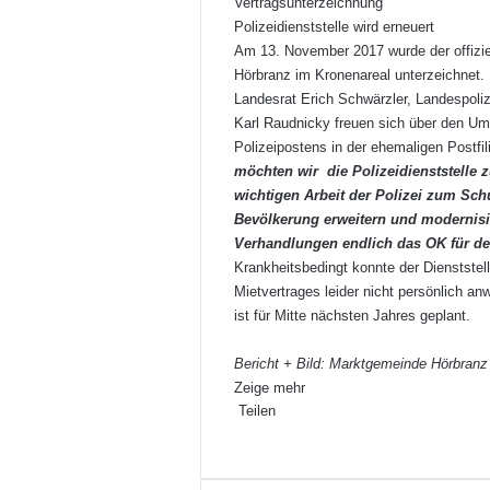
Vertragsunterzeichnung
Polizeidienststelle wird erneuert
Am 13. November 2017 wurde der offiziel
Hörbranz im Kronenareal unterzeichnet. 
Landesrat Erich Schwärzler, Landespoliz
Karl Raudnicky freuen sich über den Um
Polizeipostens in der ehemaligen Postfil
möchten wir die Polizeidienststelle 
wichtigen Arbeit der Polizei zum Sch
Bevölkerung erweitern und modernisie
Verhandlungen endlich das OK für 
Krankheitsbedingt konnte der Dienststel
Mietvertrages leider nicht persönlich an
ist für Mitte nächsten Jahres geplant.
Bericht + Bild: Marktgemeinde Hörbranz
Zeige mehr
Teilen
F
X
L
P
W
T
D
a
i
i
h
e
r
c
n
n
a
i
u