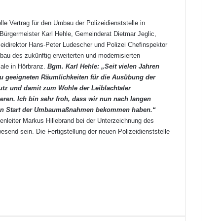
le Vertrag für den Umbau der Polizeidienststelle in
Bürgermeister Karl Hehle, Gemeinderat Dietmar Jeglic,
eidirektor Hans-Peter Ludescher und Polizei Chefinspektor
bau des zukünftig erweiterten und modernisierten
iale in Hörbranz.
Bgm. Karl Hehle: „Seit vielen Jahren
zu geeigneten Räumlichkeiten für die Ausübung der
utz und damit zum Wohle der Leiblachtaler
ren. Ich bin sehr froh, dass wir nun nach langen
den Start der Umbaumaßnahmen bekommen haben.“
lenleiter Markus Hillebrand bei der Unterzeichnung des
wesend sein. Die Fertigstellung der neuen Polizeidienststelle