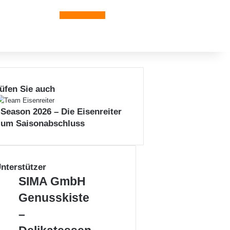
Leiblachtal-App
üfen Sie auch
 Season 2026 – Die Eisenreiter
zum Saisonabschluss
nterstützer
S
SIMA GmbH
I
G
Genusskiste
M
e
A
–
n
G
u