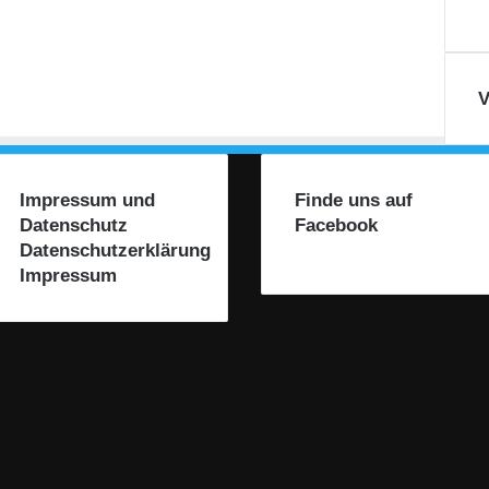
u
r
e
n
V
!
!
Impressum und
Finde uns auf
Datenschutz
Facebook
Datenschutzerklärung
Impressum