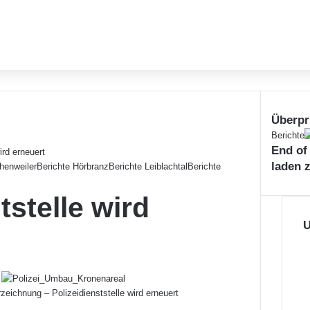
Überpr
S
Berichte
End of
c
ird erneuert
h
laden 
henweiler
Berichte Hörbranz
Berichte Leiblachtal
Berichte
l
i
tstelle wird
e
ß
U
e
n
zeichnung – Polizeidienststelle wird erneuert