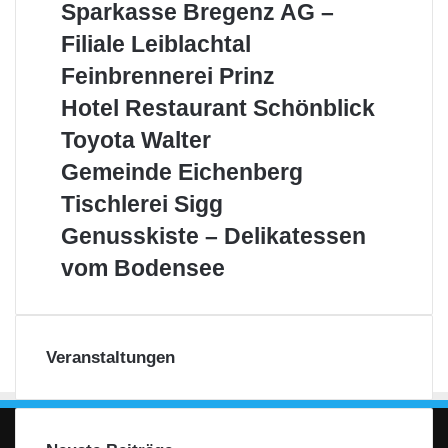
Region
Sparkasse
Sparkasse Bregenz AG –
Bregenz
Filiale Leiblachtal
AG
–
Feinbrennerei
Feinbrennerei Prinz
Filiale
Prinz
Hotel
Hotel Restaurant Schönblick
Leiblachtal
Restaurant
Toyota
Toyota Walter
Schönblick
Walter
Gemeinde
Gemeinde Eichenberg
Eichenberg
Tischlerei
Tischlerei Sigg
Sigg
Genusskiste
Genusskiste – Delikatessen
–
vom Bodensee
Delikatessen
vom
Bodensee
Veranstaltungen