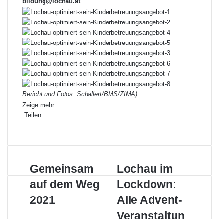
bildung@lochau.at
Bericht und Fotos: Schallert/BMS/ZIMA)
Zeige mehr
Teilen
Facebook
X
LinkedIn
Pinterest
WhatsApp
Teile
Drucken
per
E-
Mail
Gemeinsam
Lochau
Gemeinsam
Lochau im
auf
im
auf dem Weg
Lockdown:
dem
Lockdown:
Weg
Alle
2021
Alle Advent-
2021
Advent-
Veranstaltun
Veranstaltungen