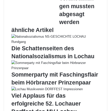
mussten
gen mussten
abgesagt
abgesagt
werden
werden
ähnliche Artikel
Die Schattenseiten des
Nationalsozialismus in Lochau
Sommerparty mit Faschingsflair
beim Hörbranzer Prinzenpaar
Viel Applaus für das
erfolgreiche 52. Lochauer