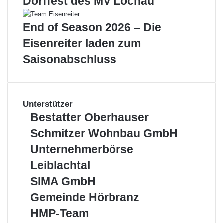
Dorffest des MV Lochau
End of Season 2026 – Die
Eisenreiter laden zum
Saisonabschluss
Unterstützer
Bestatter
Bestatter Oberhauser
Oberhauser
Schmitzer
Schmitzer Wohnbau GmbH
Wohnbau
Unternehmerbörse
Unternehmerbörse
GmbH
Leiblachtal
Leiblachtal
SIMA
SIMA GmbH
GmbH
Gemeinde
Gemeinde Hörbranz
Hörbranz
HMP-
HMP-Team
Team