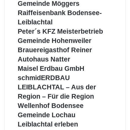
Gemeinde
Gemeinde Möggers
Möggers
Raiffeisenbank
Raiffeisenbank Bodensee-
Bodensee-
Leiblachtal
Leiblachtal
Peter
Peter´s KFZ Meisterbetrieb
´s
Gemeinde
Gemeinde Hohenweiler
KFZ
Hohenweiler
Meisterbetrieb
Brauereigasthof
Brauereigasthof Reiner
Reiner
Autohaus
Autohaus Natter
Natter
Maisel
Maisel Erdbau GmbH
Erdbau
schmidERDBAU
schmidERDBAU
GmbH
LEIBLACHTAL
LEIBLACHTAL – Aus der
–
Aus
Region – Für die Region
der
Wellenhof
Wellenhof Bodensee
Region
Bodensee
–
Gemeinde
Gemeinde Lochau
Für
Lochau
Leiblachtal
Leiblachtal erleben
die
erleben