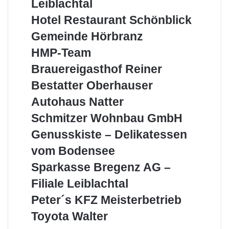
Leiblachtal
Leiblachtal
Hotel
Hotel Restaurant Schönblick
Restaurant
Gemeinde
Gemeinde Hörbranz
Schönblick
Hörbranz
HMP-
HMP-Team
Team
Brauereigasthof
Brauereigasthof Reiner
Reiner
Bestatter
Bestatter Oberhauser
Oberhauser
Autohaus
Autohaus Natter
Natter
Schmitzer
Schmitzer Wohnbau GmbH
Wohnbau
Genusskiste
Genusskiste – Delikatessen
GmbH
–
vom Bodensee
Delikatessen
vom
Sparkasse
Sparkasse Bregenz AG –
Bodensee
Bregenz
Filiale Leiblachtal
AG
–
Peter
Peter´s KFZ Meisterbetrieb
Filiale
´s
Toyota
Toyota Walter
Leiblachtal
KFZ
Walter
Meisterbetrieb