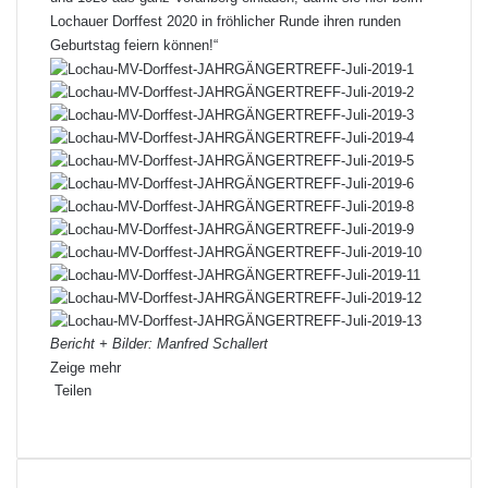
Lochauer Dorffest 2020 in fröhlicher Runde ihren runden
Geburtstag feiern können!“
Bericht + Bilder: Manfred Schallert
Zeige mehr
Teilen
Facebook
X
LinkedIn
Pinterest
WhatsApp
Teile
Drucken
per
E-
Mail