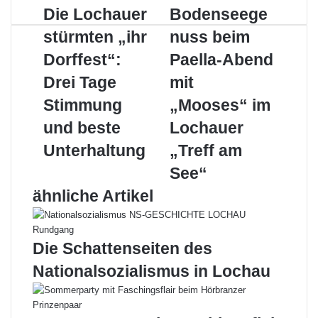
Die
Bodenseegenuss
Die Lochauer
Bodenseege
Lochauer
beim
stürmten „ihr
nuss beim
stürmten
Paella-
„ihr
Abend
Dorffest“:
Paella-Abend
Dorffest“:
mit
Drei Tage
mit
Drei
„Mooses“
Tage
im
Stimmung
„Mooses“ im
Stimmung
Lochauer
und beste
Lochauer
und
„Treff
beste
am
Unterhaltung
„Treff am
Unterhaltung
See“
See“
ähnliche Artikel
Die Schattenseiten des
Nationalsozialismus in Lochau