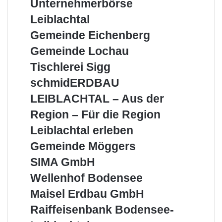
Unternehmerbörse
Unternehmerbörse
Leiblachtal
Leiblachtal
Gemeinde
Gemeinde Eichenberg
Eichenberg
Gemeinde
Gemeinde Lochau
Lochau
Tischlerei
Tischlerei Sigg
Sigg
schmidERDBAU
schmidERDBAU
LEIBLACHTAL
LEIBLACHTAL – Aus der
–
Aus
Region – Für die Region
der
Leiblachtal
Leiblachtal erleben
Region
erleben
–
Gemeinde
Gemeinde Möggers
Für
Möggers
SIMA
SIMA GmbH
die
GmbH
Region
Wellenhof
Wellenhof Bodensee
Bodensee
Maisel
Maisel Erdbau GmbH
Erdbau
Raiffeisenbank
Raiffeisenbank Bodensee-
GmbH
Bodensee-