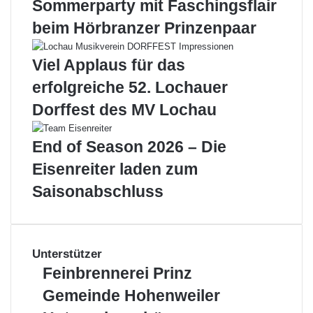
Sommerparty mit Faschingsflair
beim Hörbranzer Prinzenpaar
Viel Applaus für das
erfolgreiche 52. Lochauer
Dorffest des MV Lochau
End of Season 2026 – Die
Eisenreiter laden zum
Saisonabschluss
Unterstützer
Feinbrennerei
Feinbrennerei Prinz
Prinz
Gemeinde
Gemeinde Hohenweiler
Hohenweiler