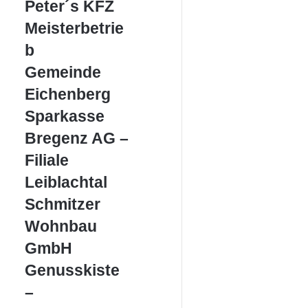
Peter
Peter´s KFZ
´s
Meisterbetrie
KFZ
Meisterbetrieb
b
Gemeinde
Gemeinde
Eichenberg
Eichenberg
Sparkasse
Sparkasse
Bregenz
Bregenz AG –
AG
–
Filiale
Filiale
Leiblachtal
Leiblachtal
Schmitzer
Schmitzer
Wohnbau
Wohnbau
GmbH
GmbH
Genusskiste
Genusskiste
–
–
Delikatessen