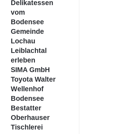
vom
Delikatessen
Bodensee
vom
Bodensee
Gemeinde
Gemeinde
Lochau
Lochau
Leiblachtal
Leiblachtal
erleben
erleben
SIMA
SIMA GmbH
GmbH
Toyota
Toyota Walter
Walter
Wellenhof
Wellenhof
Bodensee
Bodensee
Bestatter
Bestatter
Oberhauser
Oberhauser
Tischlerei
Tischlerei
Sigg