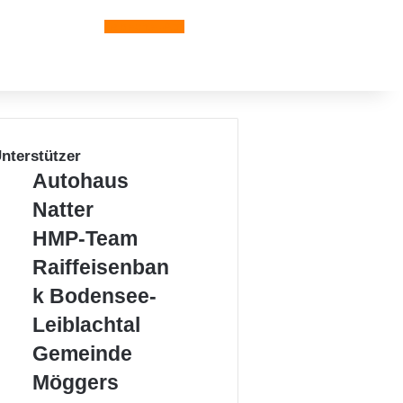
Leiblachtal-App
nterstützer
Autohaus
Autohaus
Natter
Natter
HMP-
HMP-Team
Team
Raiffeisenbank
Raiffeisenban
Bodensee-
k Bodensee-
Leiblachtal
Leiblachtal
Gemeinde
Gemeinde
Möggers
Möggers