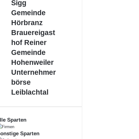
Sigg
Gemeinde
Gemeinde
Hörbranz
Hörbranz
Brauereigasthof
Brauereigast
Reiner
hof Reiner
Gemeinde
Gemeinde
Hohenweiler
Hohenweiler
Unternehmerbörse
Unternehmer
Leiblachtal
börse
Leiblachtal
lle Sparten
onstige Sparten