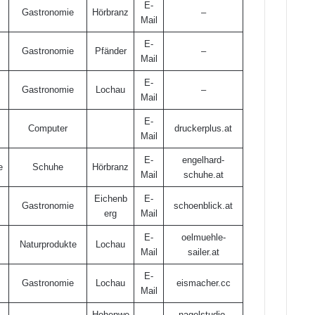
E-
Gastronomie
Hörbranz
–
Mail
E-
Gastronomie
Pfänder
–
Mail
E-
Gastronomie
Lochau
–
Mail
E-
Computer
druckerplus.at
Mail
E-
engelhard-
e
Schuhe
Hörbranz
Mai
l
schuhe.at
Eichenb
E-
Gastronomie
schoenblick.at
erg
Mail
E-
oelmuehle-
Naturprodukte
Lochau
Mai
l
sailer.at
E-
Gastronomie
Lochau
eismacher.cc
Mai
l
Hohenwe
nagelstudio-