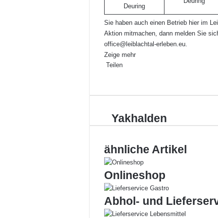
Deuring
Sie haben auch einen Betrieb hier im Le
Aktion mitmachen, dann melden Sie sich
office@leiblachtal-erleben.eu
.
Zeige mehr
Teilen
Facebook
X
LinkedIn
Pinterest
WhatsApp
Teile
Drucken
per
E-
Mail
Yakhalden
Yakhalden
ähnliche Artikel
Onlineshop
Abhol- und Lieferser