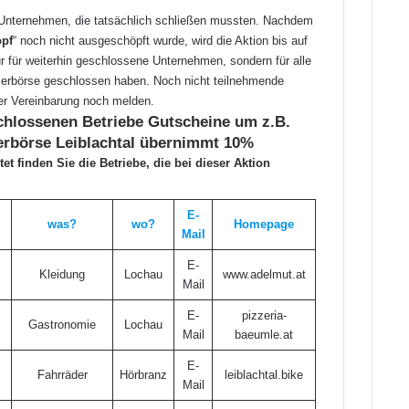
f Unternehmen, die tatsächlich schließen mussten. Nachdem
opf
“ noch nicht ausgeschöpft wurde, wird die Aktion bis auf
ur für weiterhin geschlossene Unternehmen, sondern für alle
merbörse geschlossen haben. Noch nicht teilnehmende
er Vereinbarung noch melden.
schlossenen Betriebe Gutscheine um z.B.
erbörse Leiblachtal übernimmt 10%
tet finden Sie die Betriebe, die bei dieser Aktion
E-
was?
wo?
Homepage
Mail
E
-
Kleidung
Lochau
www.adelmut.a
t
Mail
E-
pizzeria-
Gastronomie
Lochau
Mail
baeumle.at
E-
Fahrräder
Hörbranz
leiblachtal.bike
Mail