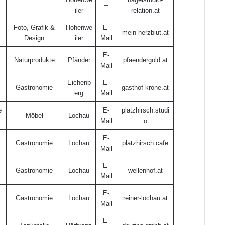
–
iler
relation.at
Foto, Grafik &
Hohenwe
E-
mein-herzblut.at
Design
iler
Mai
l
E-
Naturprodukte
Pfänder
pfaendergold.at
Mai
l
Eichenb
E-
Gastronomie
gasthof-krone.at
erg
Mail
e
E-
platzhirsch.studi
Möbel
Lochau
Mai
l
o
E-
Gastronomie
Lochau
platzhirsch.caf
e
Mail
E-
Gastronomie
Lochau
wellenhof.at
Mai
l
E-
Gastronomie
Lochau
reiner-lochau.at
Mai
l
E-