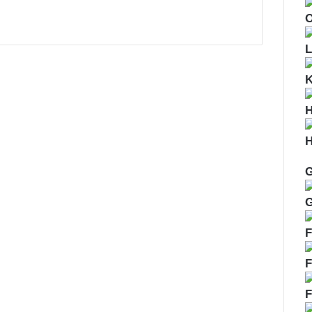
O
L
H
H
G
G
F
F
F