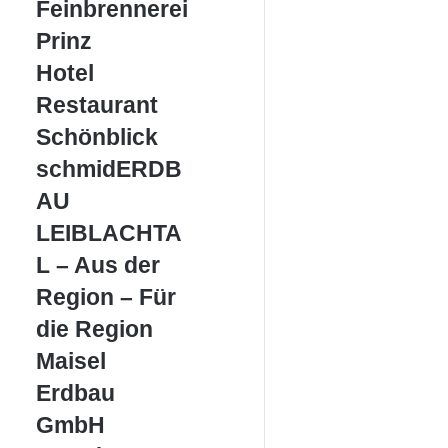
Feinbrennerei
Feinbrennerei
Prinz
Prinz
Hotel
Hotel
Restaurant
Restaurant
Schönblick
Schönblick
schmidERDBAU
schmidERDB
LEIBLACHTAL
AU
–
Aus
LEIBLACHTA
der
L – Aus der
Region
–
Region – Für
Für
die Region
die
Region
Maisel
Maisel
Erdbau
Erdbau
GmbH
GmbH