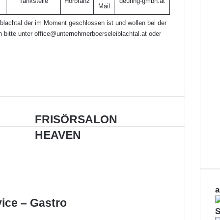
Tankstelle
Hörbranz
deuring-gmbh.at
Mai
l
iblachtal der im Moment geschlossen ist und wollen bei der
 bitte unter
office@unternehmerboerseleiblachtal.at
oder
FRISÖRSALON
FRISÖRSALON
HEAVEN
HEAVEN
a
vice – Gastro
S