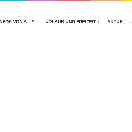
INFOS VON A – Z
URLAUB UND FREIZEIT
AKTUELL