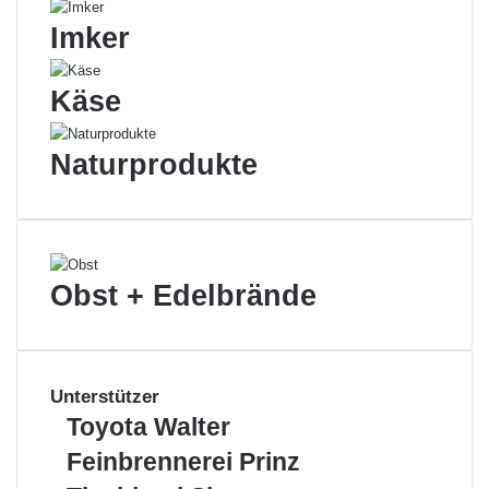
Imker
Käse
Naturprodukte
Obst + Edelbrände
Unterstützer
Toyota
Toyota Walter
Walter
Feinbrennerei
Feinbrennerei Prinz
Prinz