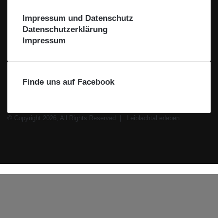
Impressum und Datenschutz
Datenschutzerklärung
Impressum
Finde uns auf Facebook
© Copyright 2026, All Rights Reserved |
Leiblachtal erleben
Facebook
X
Instagram
WhatsApp
Schaltfläche
Leiblachtal-
"Zurück
App
zum
Anfang"