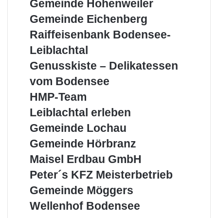
Gemeinde
Gemeinde Hohenweiler
Für
Hohenweiler
Gemeinde
Gemeinde Eichenberg
die
Eichenberg
Region
Raiffeisenbank
Raiffeisenbank Bodensee-
Bodensee-
Leiblachtal
Leiblachtal
Genusskiste
Genusskiste – Delikatessen
–
vom Bodensee
Delikatessen
vom
HMP-
HMP-Team
Bodensee
Team
Leiblachtal
Leiblachtal erleben
erleben
Gemeinde
Gemeinde Lochau
Lochau
Gemeinde
Gemeinde Hörbranz
Hörbranz
Maisel
Maisel Erdbau GmbH
Erdbau
Peter
Peter´s KFZ Meisterbetrieb
GmbH
´s
Gemeinde
Gemeinde Möggers
KFZ
Möggers
Meisterbetrieb
Wellenhof
Wellenhof Bodensee
Bodensee