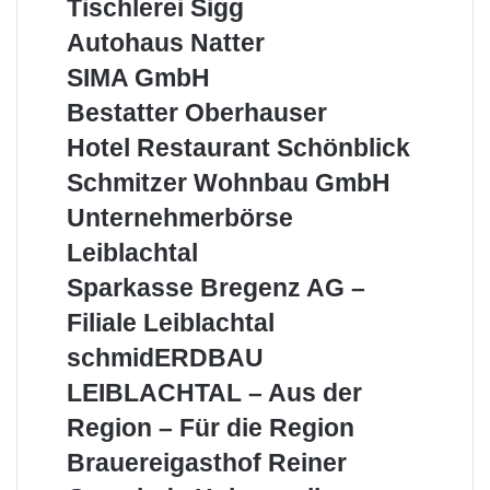
Tischlerei
Tischlerei Sigg
Sigg
Autohaus
Autohaus Natter
Natter
SIMA
SIMA GmbH
GmbH
Bestatter
Bestatter Oberhauser
Oberhauser
Hotel
Hotel Restaurant Schönblick
Restaurant
Schmitzer
Schmitzer Wohnbau GmbH
Schönblick
Wohnbau
Unternehmerbörse
Unternehmerbörse
GmbH
Leiblachtal
Leiblachtal
Sparkasse
Sparkasse Bregenz AG –
Bregenz
Filiale Leiblachtal
AG
–
schmidERDBAU
schmidERDBAU
Filiale
LEIBLACHTAL
LEIBLACHTAL – Aus der
Leiblachtal
–
Aus
Region – Für die Region
der
Brauereigasthof
Brauereigasthof Reiner
Region
Reiner
–