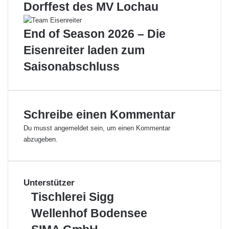
K
l
Dorffest des MV Lochau
7
l
F
u
End of Season 2026 – Die
u
d
ß
z
Eisenreiter laden zum
b
u
Saisonabschluss
a
e
l
i
l
n
N
e
a
m
Schreibe einen Kommentar
c
„
Du musst
angemeldet
sein, um einen Kommentar
h
T
abzugeben.
w
r
u
e
c
f
h
f
Unterstützer
s
a
C
m
T
Tischlerei Sigg
a
S
i
W
Wellenhof Bodensee
m
e
s
e
p
e
c
S