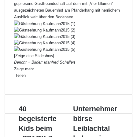
gepriesene Gastfreundschaft auf dem mit „Vier Blumen“
ausgezeichneten Bauernhof am Pfänderhang mit herrlichem
Ausblick weit über den Bodensee.
[Zeige eine Slideshow]
Bericht + Bilder: Manfred Schallert
Zeige mehr
Teilen
F
X
L
P
W
T
D
a
i
i
h
e
r
c
n
n
a
i
u
e
k
t
t
l
c
4
40
U
Unternehmer
b
e
e
s
e
k
0
n
o
d
r
A
p
e
begeisterte
börse
b
t
o
I
e
p
e
n
e
e
k
n
Kids beim
s
p
r
Leiblachtal
g
r
t
E