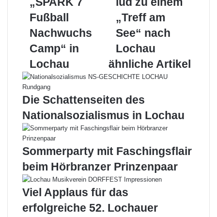
„SPARK 7
lud zu einem
e
n
-
i
e
M
Fußball
„Treff am
s
h
a
Nachwuchs
See“ nach
t
m
i
e
e
l
Camp“ in
Lochau
r
r
Lochau
ähnliche Artikel
t
b
e
ö
K
r
i
s
Die Schattenseiten des
d
e
Nationalsozialismus in Lochau
s
L
b
e
e
i
i
b
Sommerparty mit Faschingsflair
m
l
beim Hörbranzer Prinzenpaar
„
a
S
c
P
h
Viel Applaus für das
A
t
erfolgreiche 52. Lochauer
R
a