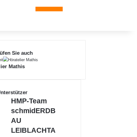
Leiblachtal-App
üfen Sie auch
n
it
lier Mathis
nterstützer
HMP-
HMP-Team
Team
schmidERDBAU
schmidERDB
LEIBLACHTAL
AU
–
Aus
LEIBLACHTA
der