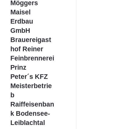
Möggers
Maisel
Maisel
Erdbau
Erdbau
GmbH
GmbH
Brauereigasthof
Brauereigast
Reiner
hof Reiner
Feinbrennerei
Feinbrennerei
Prinz
Prinz
Peter
Peter´s KFZ
´s
Meisterbetrie
KFZ
Meisterbetrieb
b
Raiffeisenbank
Raiffeisenban
Bodensee-
k Bodensee-
Leiblachtal
Leiblachtal