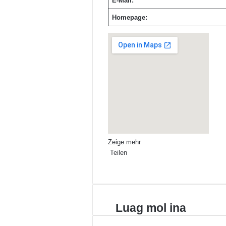
E-Mail:
Homepage:
Zeige mehr
Teilen
Facebook
X
LinkedIn
Pinterest
WhatsApp
Teile
Drucken
per
E-
Mail
Luag
Luag mol ina
mol
ina