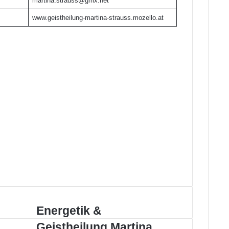
martina.strauss@gmx.net
www.geistheilung-martina-strauss.mozello.at
Energetik
Energetik &
&
Geistheilung Martina
Geistheilung