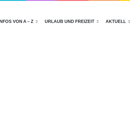
INFOS VON A – Z
URLAUB UND FREIZEIT
AKTUELL