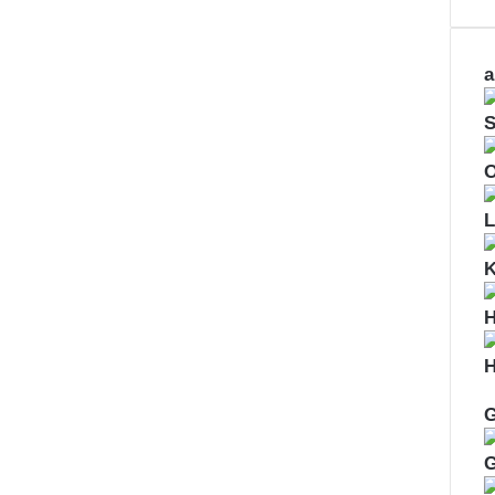
a
S
O
L
H
H
G
G