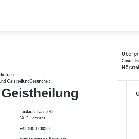
Überpr
Schließe
Gesundhe
Hörate
theilung
und Geistheilung
Gesundheit
 Geistheilung
U
Leiblachstrasse 43
6912 Hörbranz
+43 680 1230382