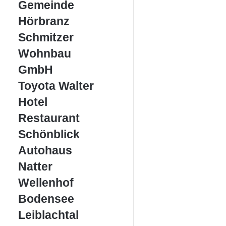
Gemeinde
Gemeinde
Hörbranz
Hörbranz
Schmitzer
Schmitzer
Wohnbau
Wohnbau
GmbH
GmbH
Toyota
Toyota Walter
Walter
Hotel
Hotel
Restaurant
Restaurant
Schönblick
Schönblick
Autohaus
Autohaus
Natter
Natter
Wellenhof
Wellenhof
Bodensee
Bodensee
Leiblachtal
Leiblachtal
erleben