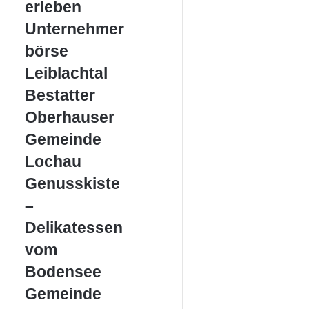
erleben
Unternehmerbörse
Unternehmer
Leiblachtal
börse
Leiblachtal
Bestatter
Bestatter
Oberhauser
Oberhauser
Gemeinde
Gemeinde
Lochau
Lochau
Genusskiste
Genusskiste
–
–
Delikatessen
vom
Delikatessen
Bodensee
vom
Bodensee
Gemeinde
Gemeinde
Möggers