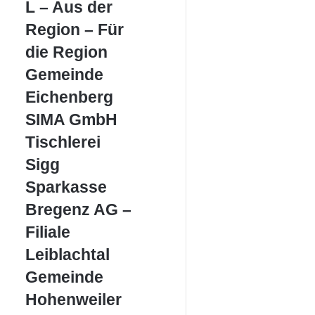
L – Aus der
Region
–
Region – Für
Für
die Region
die
Region
Gemeinde
Gemeinde
Eichenberg
Eichenberg
SIMA
SIMA GmbH
GmbH
Tischlerei
Tischlerei
Sigg
Sigg
Sparkasse
Sparkasse
Bregenz
Bregenz AG –
AG
–
Filiale
Filiale
Leiblachtal
Leiblachtal
Gemeinde
Gemeinde
Hohenweiler
Hohenweiler