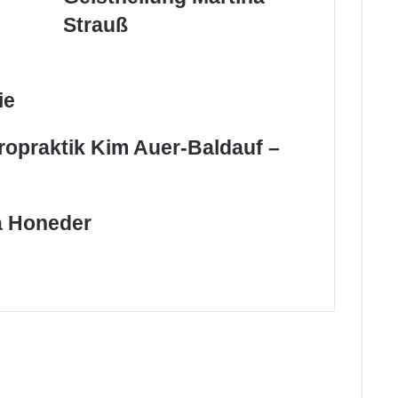
Martina
Strauß
Strauß
ie
ropraktik Kim Auer-Baldauf –
a Honeder