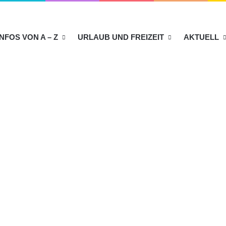
INFOS VON A – Z
URLAUB UND FREIZEIT
AKTUELL