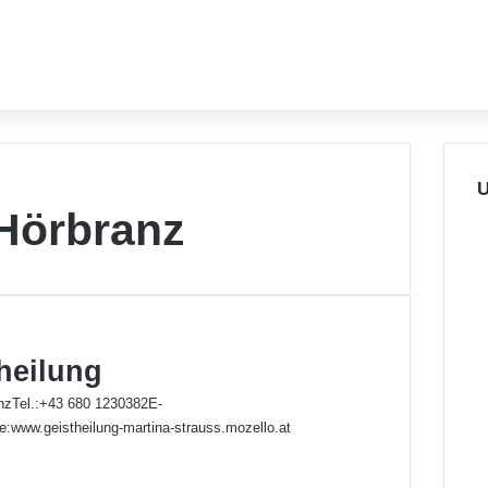
U
 Hörbranz
heilung
nzTel.:+43 680 1230382E-
www.geistheilung-martina-strauss.mozello.at