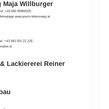
 Maja Willburger
Tel.:+43 660 8596832E-
Homepage:www.praxis-lebensweg.at
el.:+43 660 501 22 22E-
onatter.at
& Lackiererei Reiner
bau