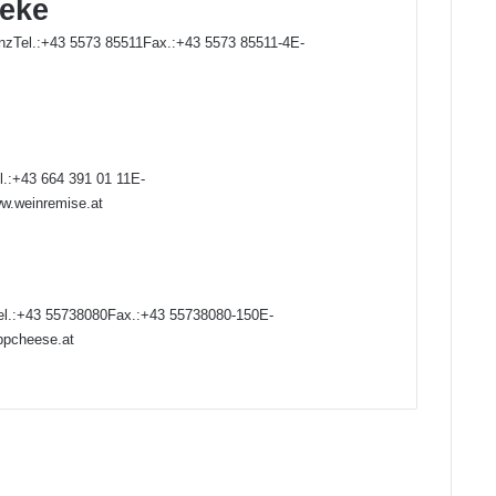
heke
nzTel.:+43 5573 85511Fax.:+43 5573 85511-4E-
l.:+43 664 391 01 11E-
w.weinremise.at
el.:+43 55738080Fax.:+43 55738080-150E-
ppcheese.at