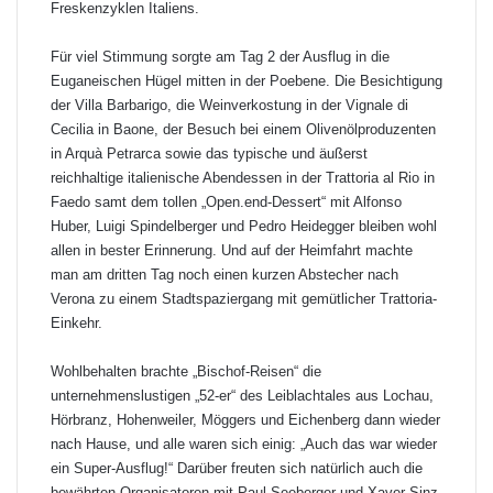
Freskenzyklen Italiens.
Für viel Stimmung sorgte am Tag 2 der Ausflug in die
Euganeischen Hügel mitten in der Poebene. Die Besichtigung
der Villa Barbarigo, die Weinverkostung in der Vignale di
Cecilia in Baone, der Besuch bei einem Olivenölproduzenten
in Arquà Petrarca sowie das typische und äußerst
reichhaltige italienische Abendessen in der Trattoria al Rio in
Faedo samt dem tollen „Open.end-Dessert“ mit Alfonso
Huber, Luigi Spindelberger und Pedro Heidegger bleiben wohl
allen in bester Erinnerung. Und auf der Heimfahrt machte
man am dritten Tag noch einen kurzen Abstecher nach
Verona zu einem Stadtspaziergang mit gemütlicher Trattoria-
Einkehr.
Wohlbehalten brachte „Bischof-Reisen“ die
unternehmenslustigen „52-er“ des Leiblachtales aus Lochau,
Hörbranz, Hohenweiler, Möggers und Eichenberg dann wieder
nach Hause, und alle waren sich einig: „Auch das war wieder
ein Super-Ausflug!“ Darüber freuten sich natürlich auch die
bewährten Organisatoren mit Paul Seeberger und Xaver Sinz