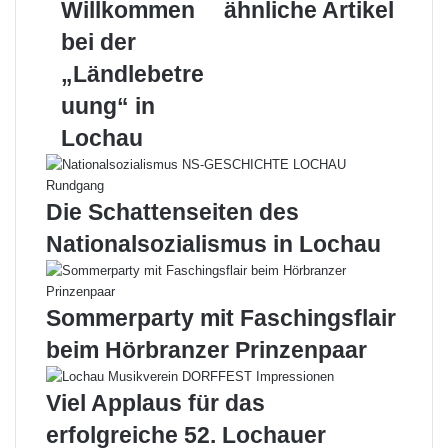
e
r
k
n
Willkommen
s
p
r
ähnliche Artikel
g
e
t
E
bei der
e
s
-
m
k
M
„Ländlebetre
i
o
a
uung“ in
t
n
i
H
z
l
Lochau
e
e
r
r
z
t
Die Schattenseiten des
:
2
W
0
Nationalsozialismus in Lochau
i
1
l
7
l
Sommerparty mit Faschingsflair
k
o
beim Hörbranzer Prinzenpaar
m
m
Viel Applaus für das
e
n
erfolgreiche 52. Lochauer
b