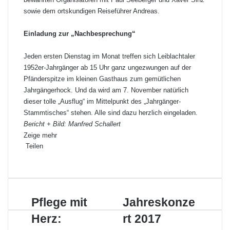
sowie dem ortskundigen Reiseführer Andreas.
Einladung zur „Nachbesprechung“
Jeden ersten Dienstag im Monat treffen sich Leiblachtaler
1952er-Jahrgänger ab 15 Uhr ganz ungezwungen auf der
Pfänderspitze im kleinen Gasthaus zum gemütlichen
Jahrgängerhock. Und da wird am 7. November natürlich
dieser tolle „Ausflug“ im Mittelpunkt des „Jahrgänger-
Stammtisches“ stehen. Alle sind dazu herzlich eingeladen.
Bericht + Bild: Manfred Schallert
Zeige mehr
Teilen
F
X
L
P
W
T
D
a
i
i
h
e
r
c
n
n
a
i
u
e
k
t
t
l
c
P
Pflege mit
J
Jahreskonze
b
e
e
s
e
k
f
a
o
d
r
A
p
e
Herz:
rt 2017
l
h
o
I
e
p
e
n