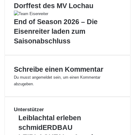
Dorffest des MV Lochau
e
i
d
End of Season 2026 – Die
e
Eisenreiter laden zum
r
„
Saisonabschluss
L
ä
n
d
Schreibe einen Kommentar
l
e
Du musst
angemeldet
sein, um einen Kommentar
b
abzugeben.
e
t
r
e
Unterstützer
u
L
Leiblachtal erleben
u
e
n
s
schmidERDBAU
i
g
c