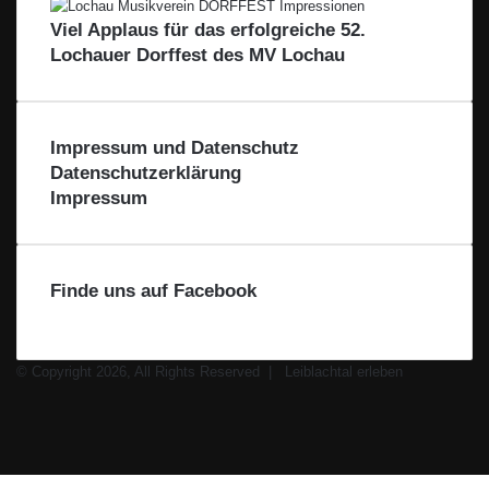
n
e
n
–
Viel Applaus für das erfolgreiche 52.
n
b
F
Lochauer Dorffest des MV Lochau
v
l
ü
o
i
r
m
c
d
B
k
i
Impressum und Datenschutz
o
e
Datenschutzerklärung
d
R
Impressum
e
e
n
g
s
i
e
o
Finde uns auf Facebook
e
n
© Copyright 2026, All Rights Reserved |
Leiblachtal erleben
Facebook
X
Instagram
WhatsApp
Facebook
X
WhatsApp
Leiblachtal-
Telegram
Viber