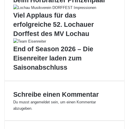
beim Hörbranzer Prinzenpaar
a
e
z
i
Viel Applaus für das
z
n
erfolgreiche 52. Lochauer
m
e
o
m
Dorffest des MV Lochau
p
„
s
n
End of Season 2026 – Die
“
a
i
s
Eisenreiter laden zum
m
s
Saisonabschluss
B
k
a
a
d
l
e
t
h
e
Schreibe einen Kommentar
a
n
Du musst
angemeldet
sein, um einen Kommentar
u
“
abzugeben.
s
L
a
o
m
c
L
h