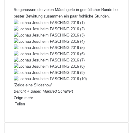
So genossen die vielen Mäschgerle in gemütlicher Runde bei
bester Bewirtung zusammen ein paar fröhliche Stunden.
[Zeige eine Slideshow]
Bericht + Bilder: Manfred Schallert
Zeige mehr
Teilen
F
X
L
P
W
T
D
a
i
i
h
e
r
c
n
n
a
i
u
e
k
t
t
l
c