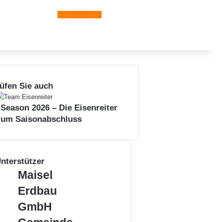
Leiblachtal-App
üfen Sie auch
 Season 2026 – Die Eisenreiter
zum Saisonabschluss
nterstützer
M
Maisel
a
Erdbau
i
s
GmbH
e
G