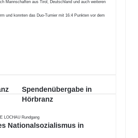
ch Mannschaften aus Tirol, Deutschland und auch weiteren
form und konnten das Duo-Turnier mit 16:4 Punkten vor dem
anz
S
Spendenübergabe in
p
Hörbranz
e
n
d
e
es Nationalsozialismus in
n
ü