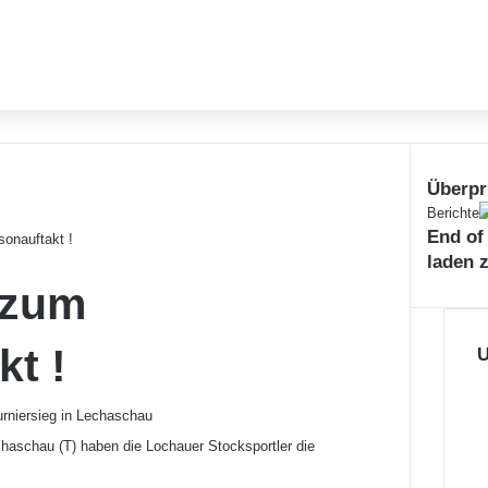
Überpr
S
Berichte
End of
c
sonauftakt !
h
laden 
l
 zum
i
e
kt !
ß
U
e
n
chaschau (T) haben die Lochauer Stocksportler die