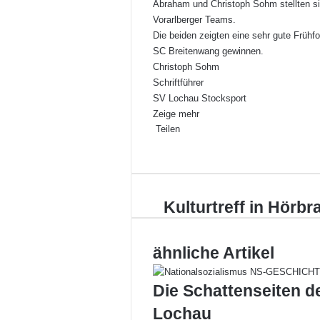
Abraham und Christoph Sohm stellten si
Vorarlberger Teams.
Die beiden zeigten eine sehr gute Früh
SC Breitenwang gewinnen.
Christoph Sohm
Schriftführer
SV Lochau Stocksport
Zeige mehr
Teilen
F
X
L
P
W
T
D
a
i
i
h
e
r
c
n
n
a
i
u
e
k
t
t
l
c
K
Kulturtreff in Hörbr
b
e
e
s
e
k
u
o
d
r
A
p
e
l
o
I
e
p
e
n
t
ähnliche Artikel
k
n
s
p
r
u
t
E
r
-
Die Schattenseiten d
t
M
r
a
Lochau