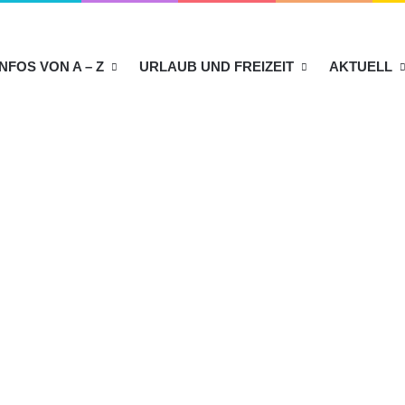
INFOS VON A – Z
URLAUB UND FREIZEIT
AKTUELL