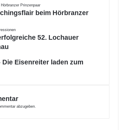
b
e
chingsflair beim Hörbranzer
r
g
a
b
erfolgreiche 52. Lochauer
e
i
hau
n
H
 Die Eisenreiter laden zum
ö
r
b
r
a
n
mentar
z
ommentar abzugeben.