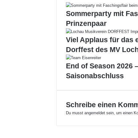
e
i
f
l
Sommerparty mit Fas
f
i
Prinzenpaar
n
H
Viel Applaus für das 
ö
r
Dorffest des MV Loc
b
r
End of Season 2026 –
a
n
Saisonabschluss
z
Schreibe einen Kom
Du musst
angemeldet
sein, um einen K