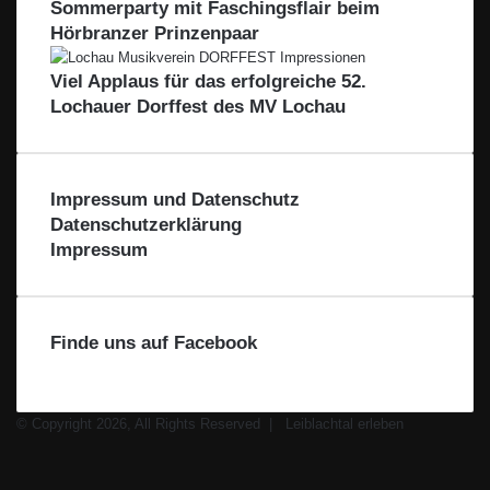
r
Sommerparty mit Faschingsflair beim
e
A
b
Hörbranzer Prinzenpaar
n
L
e
s
–
t
e
Viel Applaus für das erfolgreiche 52.
A
r
e
Lochauer Dorffest des MV Lochau
u
i
s
e
d
b
e
r
Impressum und Datenschutz
R
Datenschutzerklärung
e
Impressum
g
i
o
n
Finde uns auf Facebook
–
F
ü
© Copyright 2026, All Rights Reserved |
Leiblachtal erleben
r
Facebook
d
X
i