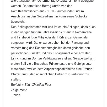
aller Ausgaben am Ostermontag Ortspfarrer Trenti übergeben
werden. Der stattliche Betrag wurde von den
Komitteemitgliedern auf € 1.111.- aufgerundet und im
Anschluss an den Gottesdienst in Form eines Schecks
überreicht.
Den Ballorganisatoren war und ist es ein Anliegen, dass auch
in der lustigen fünften Jahresszeit nicht auf in Notgeratene
und Hilfsbedürftige Mitglieder der Hörbranzer Gemeinde
vergessen wird. Daher wurde schon bei der Planung und
Vorbereitung des Rosenmontagballes daran gedacht, den
persönlichen Einsatz und das Engagement einer sozialen
Einrichtung im Dorf zu Verfügung zu stellen. Gerade weil am
ersten Ball viele Besucher, Prinzenpaare und Gefolgsleute
mitfeierten, war es dem Altprinzenpaarkomitee eine Freude
Pfarrer Trenti den ansehnlichen Betrag zur Verfügung zu
stellen.
Bericht + Bild: Christian Fetz
Zeige mehr
Teilen
F
X
L
P
W
T
D
a
i
i
h
e
r