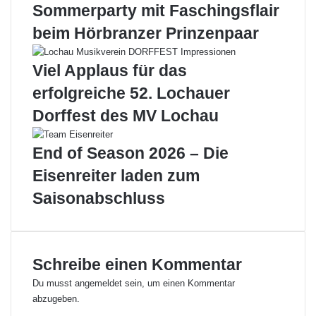
n
t
Sommerparty mit Faschingsflair
a
r
beim Hörbranzer Prinzenpaar
u
e
f
t
t
u
Viel Applaus für das
a
n
erfolgreiche 52. Lochauer
k
g
t
s
Dorffest des MV Lochau
!
t
a
End of Season 2026 – Die
r
t
Eisenreiter laden zum
e
Saisonabschluss
t
e
i
n
d
Schreibe einen Kommentar
i
Du musst
angemeldet
sein, um einen Kommentar
e
abzugeben.
n
e