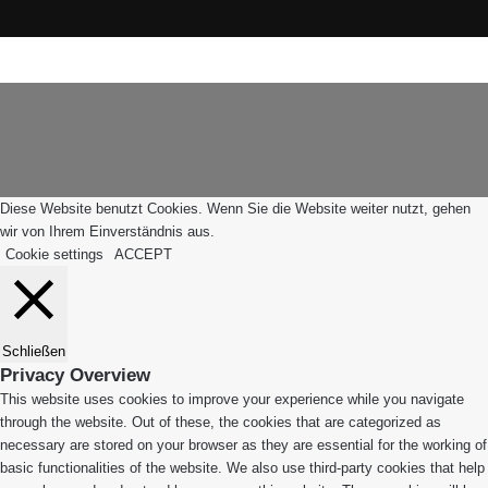
Instagram
e
WhatsApp
R
Facebook
X
WhatsApp
Leiblachtal-
Telegram
Viber
e
Schaltfläche
App
g
"Zurück
i
zum
o
Anfang"
n
Diese Website benutzt Cookies. Wenn Sie die Website weiter nutzt, gehen
wir von Ihrem Einverständnis aus.
Cookie settings
ACCEPT
Schließen
Privacy Overview
This website uses cookies to improve your experience while you navigate
through the website. Out of these, the cookies that are categorized as
necessary are stored on your browser as they are essential for the working of
basic functionalities of the website. We also use third-party cookies that help