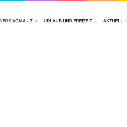
INFOS VON A – Z
URLAUB UND FREIZEIT
AKTUELL