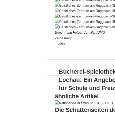
Bericht und Fotos: Schallert/BMS
Zeige mehr
Teilen
Facebook
X
LinkedIn
Pinterest
WhatsApp
Teile
Drucken
per
E-
Mail
Bücherei-
Bücherei-Spielothe
Spielothek
Lochau: Ein Angebo
Lochau:
Ein
für Schule und Freiz
Angebot
ähnliche Artikel
für
Schule
und
Die Schattenseiten d
Freizeit