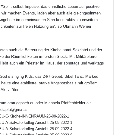
Spirit selbst Impulse, das christliche Leben auf positive
, wir machen Events, laden aber auch alle gleichgesinnten
 Angebote im gemeinsamen Sinn konstruktiv zu erweitern.
ichkeiten zur freien Nutzung an“, so Obmann Werner
ssen auch die Betreuung der Kirche samt Sakristei und der
e die Räumlichkeiten im ersten Stock. Mit Militärpfarrer
d lebt auch ein Priester im Haus, der sonntags und werktags
 God´s singing Kids, das 24/7 Gebet, Bibel Tanz, Marked
n heute eine etablierte, starke Angebotsbasis mit großem
Aktivitäten.
trum-amruggbach.eu oder Michaela Pfaffenbichler als
aelapfa@gmx.at