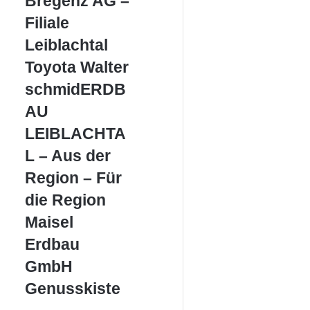
Bregenz AG –
AG
–
Filiale
Filiale
Leiblachtal
Leiblachtal
Toyota
Toyota Walter
Walter
schmidERDBAU
schmidERDB
LEIBLACHTAL
AU
–
Aus
LEIBLACHTA
der
L – Aus der
Region
–
Region – Für
Für
die Region
die
Region
Maisel
Maisel
Erdbau
Erdbau
GmbH
GmbH
Genusskiste
Genusskiste
–