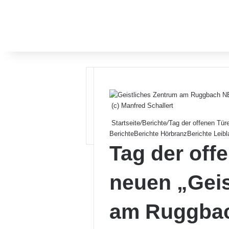
(c) Manfred Schallert
Startseite
/
Berichte
/
Tag der offenen Tür
Berichte
Berichte Hörbranz
Berichte Leibl
Tag der off
neuen „Geis
am Ruggbac