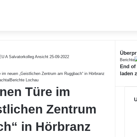
Überpr
Schließe
Berichte
End of
laden 
e im neuen „Geistlichen Zentrum am Ruggbach“ in Hörbranz
achtal
Berichte Lochau
enen Türe im
U
tlichen Zentrum
h“ in Hörbranz