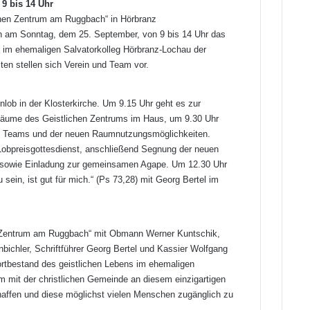
9 bis 14 Uhr
chen Zentrum am Ruggbach“ in Hörbranz
ch am Sonntag, dem 25. September, von 9 bis 14 Uhr das
 im ehemaligen Salvatorkolleg Hörbranz-Lochau der
ten stellen sich Verein und Team vor.
lob in der Klosterkirche. Um 9.15 Uhr geht es zur
äume des Geistlichen Zentrums im Haus, um 9.30 Uhr
hen Teams und der neuen Raumnutzungsmöglichkeiten.
Lobpreisgottesdienst, anschließend Segnung der neuen
t sowie Einladung zur gemeinsamen Agape. Um 12.30 Uhr
sein, ist gut für mich.“ (Ps 73,28) mit Georg Bertel im
s Zentrum am Ruggbach“ mit Obmann Werner Kuntschik,
nbichler, Schriftführer Georg Bertel und Kassier Wolfgang
ortbestand des geistlichen Lebens im ehemaligen
m mit der christlichen Gemeinde an diesem einzigartigen
chaffen und diese möglichst vielen Menschen zugänglich zu