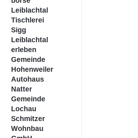
börse
Leiblachtal
Tischlerei
Tischlerei
Sigg
Sigg
Leiblachtal
Leiblachtal
erleben
erleben
Gemeinde
Gemeinde
Hohenweiler
Hohenweiler
Autohaus
Autohaus
Natter
Natter
Gemeinde
Gemeinde
Lochau
Lochau
Schmitzer
Schmitzer
Wohnbau
Wohnbau
GmbH