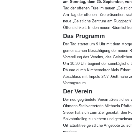
am Sonntag, dem 25. September, von 
Tag der offenen Türe im neuen „Geistli
Am Tag der offenen Türe präsentiert si
neue „Geistliche Zentrum am Ruggbach“
Öffentlichkeit. In den neuen Räumlichkei
Das Programm
Der Tag startet um 9 Uhr mit dem Morgen
gemeinsamen Besichtigung der neuen R
Vorstellung des Vereins, des Geistlic
Um 10.30 Uhr beginnt der sonntägliche 
Räume durch Kirchenrektor Alois Erhar
Abschluss mit Impuls 24/7 „Gott nahe zu 
Vortragsraum.
Der Verein
Der neu gegründete Verein „Geistliche
Obmann-Stellvertreterin Michaela Pfaffe
Sieber hat sich zum Ziel gesetzt, den F
Salvatorkolleg zu sichern und gemeinsa
Ort attraktive geistliche Angebote zu s
machen.