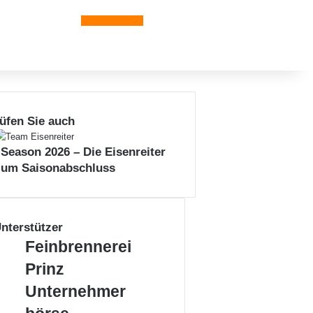
Leiblachtal-App
üfen Sie auch
n
 Season 2026 – Die Eisenreiter
zum Saisonabschluss
nterstützer
Feinbrennerei
Feinbrennerei
Prinz
Prinz
Unternehmerbörse
Unternehmer
Leiblachtal