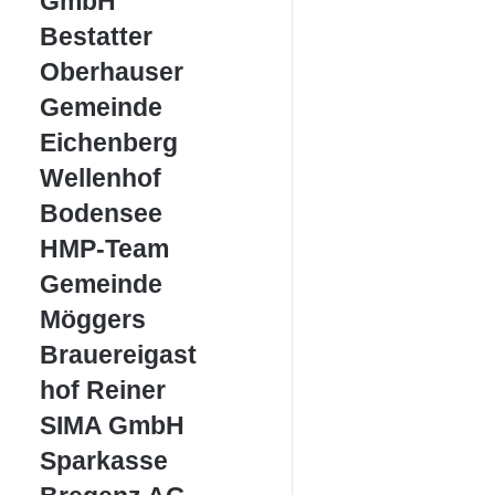
GmbH
Bestatter
Bestatter
Oberhauser
Oberhauser
Gemeinde
Gemeinde
Eichenberg
Eichenberg
Wellenhof
Wellenhof
Bodensee
Bodensee
HMP-
HMP-Team
Team
Gemeinde
Gemeinde
Möggers
Möggers
Brauereigasthof
Brauereigast
Reiner
hof Reiner
SIMA
SIMA GmbH
GmbH
Sparkasse
Sparkasse
Bregenz