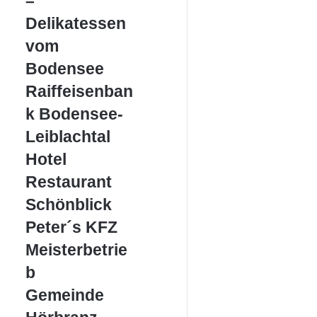
–
Delikatessen
vom
Delikatessen
Bodensee
vom
Bodensee
Raiffeisenbank
Raiffeisenban
Bodensee-
k Bodensee-
Leiblachtal
Leiblachtal
Hotel
Hotel
Restaurant
Restaurant
Schönblick
Schönblick
Peter
Peter´s KFZ
´s
Meisterbetrie
KFZ
Meisterbetrieb
b
Gemeinde
Gemeinde
Hörbranz