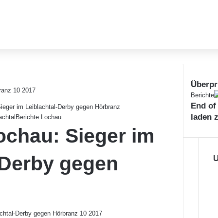
Überpr
S
Berichte
End of
c
ieger im Leiblachtal-Derby gegen Hörbranz
h
laden 
achtal
Berichte Lochau
l
ochau: Sieger im
i
e
-Derby gegen
ß
U
e
n