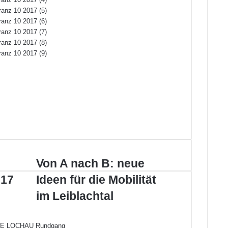
V
Von A nach B: neue
o
017
Ideen für die Mobilität
n
A
im Leiblachtal
n
a
c