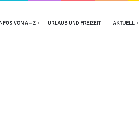
INFOS VON A – Z
URLAUB UND FREIZEIT
AKTUELL