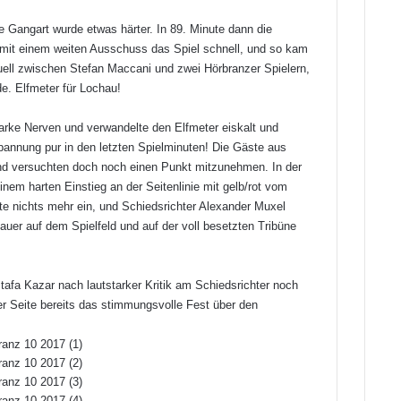
ie Gangart wurde etwas härter. In 89. Minute dann die
mit einem weiten Ausschuss das Spiel schnell, und so kam
ell zwischen Stefan Maccani und zwei Hörbranzer Spielern,
e. Elfmeter für Lochau!
arke Nerven und verwandelte den Elfmeter eiskalt und
pannung pur in den letzten Spielminuten! Die Gäste aus
nd versuchten doch noch einen Punkt mitzunehmen. In der
nem harten Einstieg an der Seitenlinie mit gelb/rot vom
te nichts mehr ein, und Schiedsrichter Alexander Muxel
auer auf dem Spielfeld und auf der voll besetzten Tribüne
afa Kazar nach lautstarker Kritik am Schiedsrichter noch
er Seite bereits das stimmungsvolle Fest über den