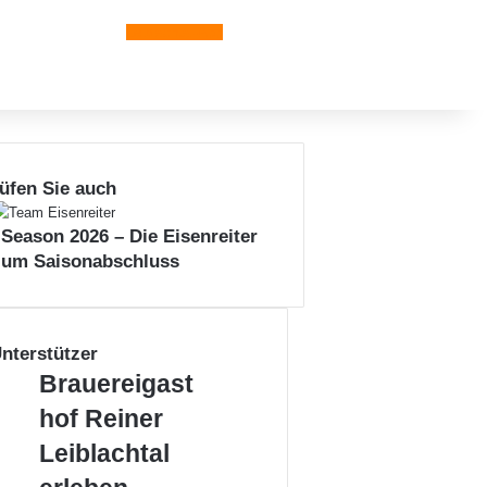
Leiblachtal-App
üfen Sie auch
 Season 2026 – Die Eisenreiter
zum Saisonabschluss
nterstützer
B
Brauereigast
r
hof Reiner
a
u
L
Leiblachtal
e
e