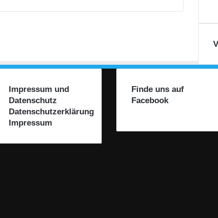
i
l
i
t
V
ä
t
i
m
L
Impressum und
Finde uns auf
e
Datenschutz
Facebook
i
Datenschutzerklärung
b
Impressum
l
a
c
h
t
a
l