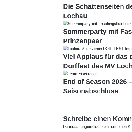
n
a
Die Schattenseiten d
u
i
Lochau
n
l
d
L
Sommerparty mit Fas
e
Prinzenpaar
d
e
r
Viel Applaus für das 
h
Dorffest des MV Loc
o
s
e
End of Season 2026 –
n
Saisonabschluss
p
a
r
t
y
Schreibe einen Kom
2
Du musst
angemeldet
sein, um einen K
0