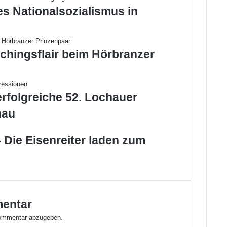
h
es Nationalsozialismus in
B
:
n
e
chingsflair beim Hörbranzer
u
e
I
d
erfolgreiche 52. Lochauer
e
hau
e
n
f
 Die Eisenreiter laden zum
ü
r
d
i
e
M
mentar
o
ommentar abzugeben.
b