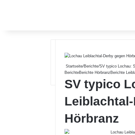
Startseite
/
Berichte
/
SV typico Lochau: S
Berichte
Berichte Hörbranz
Berichte Leibl
SV typico L
Leiblachtal
Hörbranz