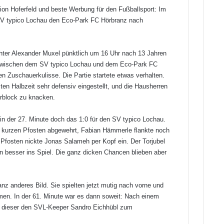
ion Hoferfeld und beste Werbung für den Fußballsport: Im
 SV typico Lochau den Eco-Park FC Hörbranz nach
hter Alexander Muxel pünktlich um 16 Uhr nach 13 Jahren
 zwischen dem SV typico Lochau und dem Eco-Park FC
en Zuschauerkulisse. Die Partie startete etwas verhalten.
ten Halbzeit sehr defensiv eingestellt, und die Hausherren
hrblock zu knacken.
in der 27. Minute doch das 1:0 für den SV typico Lochau.
kurzen Pfosten abgewehrt, Fabian Hämmerle flankte noch
Pfosten nickte Jonas Salameh per Kopf ein. Der Torjubel
 besser ins Spiel. Die ganz dicken Chancen blieben aber
anz anderes Bild. Sie spielten jetzt mutig nach vorne und
men. In der 61. Minute war es dann soweit: Nach einem
b dieser den SVL-Keeper Sandro Eichhübl zum