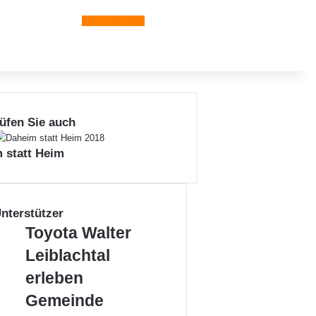
Leiblachtal-App
üfen Sie auch
 statt Heim
nterstützer
T
Toyota Walter
o
L
Leiblachtal
y
e
o
erleben
i
t
b
G
Gemeinde
a
l
e