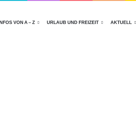
INFOS VON A – Z
URLAUB UND FREIZEIT
AKTUELL