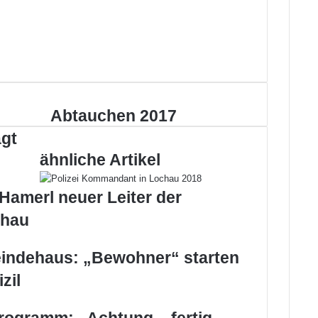
A
Abtauchen 2017
b
ägt
t
ähnliche Artikel
a
u
c
Hamerl neuer Leiter der
h
chau
e
n
2
indehaus: „Bewohner“ starten
0
1
zil
7