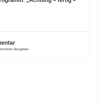
programm: „Achtung – fertig –
mentar
ommentar abzugeben.