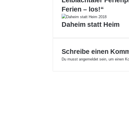
Leiblachtaler Ferien
V
t
Ferien – los!“
y
p
Daheim statt Heim
i
c
o
L
o
Schreibe einen Kom
c
Du musst
angemeldet
sein, um einen K
h
a
u
s
c
h
l
ä
g
t
B
r