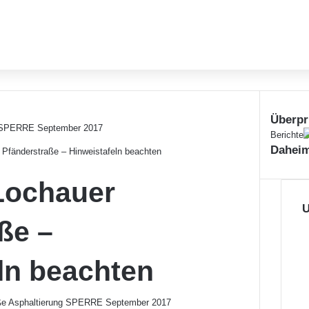
Überpr
S
Berichte
Daheim
c
 Pfänderstraße – Hinweistafeln beachten
h
l
Lochauer
i
e
U
ße –
ß
e
n
ln beachten