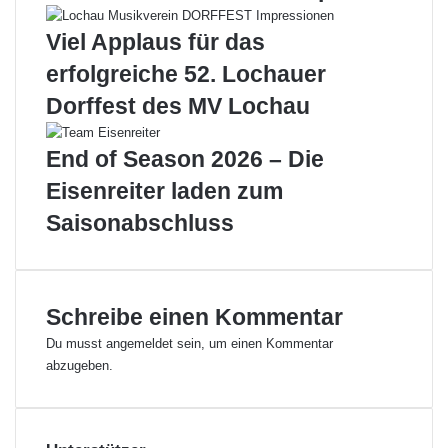
t
l
Viel Applaus für das
e
r
erfolgreiche 52. Lochauer
s
Dorffest des MV Lochau
c
h
a
End of Season 2026 – Die
f
Eisenreiter laden zum
f
e
Saisonabschluss
n
S
e
n
Schreibe einen Kommentar
s
a
Du musst
angemeldet
sein, um einen Kommentar
t
abzugeben.
i
o
n
!