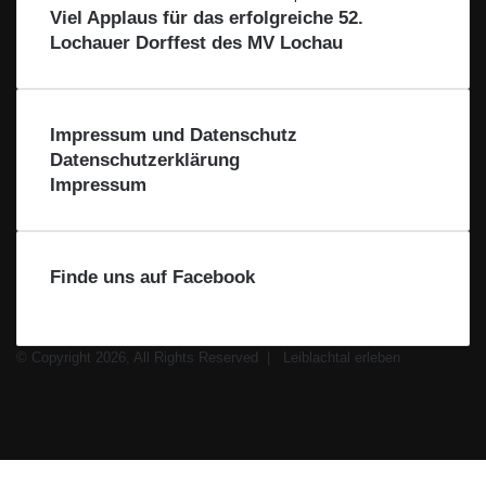
i
t
Viel Applaus für das erfolgreiche 52.
a
r
Lochauer Dorffest des MV Lochau
l
i
e
e
L
b
e
Impressum und Datenschutz
i
Datenschutzerklärung
b
Impressum
l
a
c
h
Finde uns auf Facebook
t
a
l
© Copyright 2026, All Rights Reserved |
Leiblachtal erleben
Facebook
X
Instagram
WhatsApp
Facebook
X
WhatsApp
Leiblachtal-
Telegram
Viber