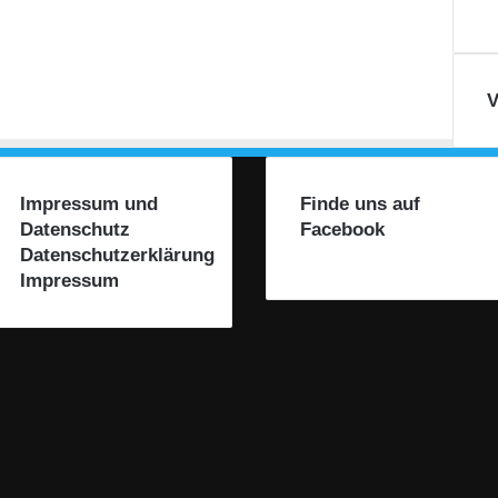
e
x
a
n
V
d
e
r
S
Impressum und
Finde uns auf
w
Datenschutz
Facebook
e
Datenschutzerklärung
t
e
Impressum