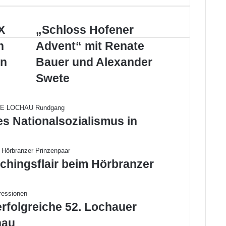
X
„
„Schloss Hofener
S
n
Advent“ mit Renate
c
h
in
Bauer und Alexander
l
Swete
o
s
s
H
es Nationalsozialismus in
o
f
e
n
chingsflair beim Hörbranzer
e
r
A
d
erfolgreiche 52. Lochauer
v
e
hau