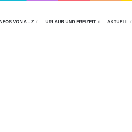
INFOS VON A – Z
URLAUB UND FREIZEIT
AKTUELL