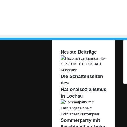
f
f
e
i
s
e
n
b
Neuste Beiträge
a
n
k
i
Die Schattenseiten
n
des
H
ö
Nationalsozialismus
r
in Lochau
b
r
a
n
Sommerparty mit
z
Faschingsflair beim