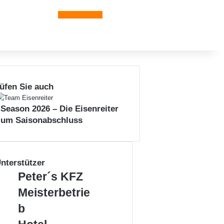
Leiblachtal-App
üfen Sie auch
 Season 2026 – Die Eisenreiter
zum Saisonabschluss
nterstützer
P
Peter´s KFZ
e
Meisterbetrie
t
e
b
r
H