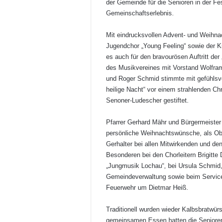
der Gemeinde für die Senioren in der F
Gemeinschaftserlebnis.
Mit eindrucksvollen Advent- und Weihnac
Jugendchor „Young Feeling“ sowie der K
es auch für den bravourösen Auftritt de
des Musikvereines mit Vorstand Wolfra
und Roger Schmid stimmte mit gefühlsv
heilige Nacht“ vor einem strahlenden Ch
Senoner-Ludescher gestiftet.
Pfarrer Gerhard Mähr und Bürgermeiste
persönliche Weihnachtswünsche, als Ob
Gerhalter bei allen Mitwirkenden und de
Besonderen bei den Chorleitern Brigitte 
„Jungmusik Lochau“, bei Ursula Schmid,
Gemeindeverwaltung sowie beim Servic
Feuerwehr um Dietmar Heiß.
Traditionell wurden wieder Kalbsbratwürs
gemeinsamen Essen hatten die Senioren 