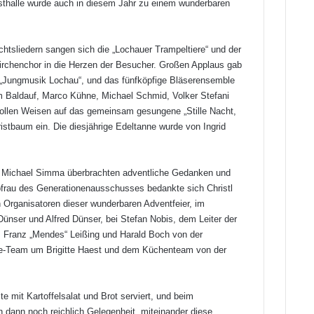
esthalle wurde auch in diesem Jahr zu einem wunderbaren
htsliedern sangen sich die „Lochauer Trampeltiere“ und der
irchenchor in die Herzen der Besucher. Großen Applaus gab
r „Jungmusik Lochau“, und das fünfköpfige Bläserensemble
m Baldauf, Marco Kühne, Michael Schmid, Volker Stefani
ollen Weisen auf das gemeinsam gesungene „Stille Nacht,
ristbaum ein. Die diesjährige Edeltanne wurde von Ingrid
r Michael Simma überbrachten adventliche Gedanken und
frau des Generationenausschusses bedankte sich Christl
n Organisatoren dieser wunderbaren Adventfeier, im
Dünser und Alfred Dünser, bei Stefan Nobis, dem Leiter der
 Franz „Mendes“ Leißing und Harald Boch von der
e-Team um Brigitte Haest und dem Küchenteam von der
te mit Kartoffelsalat und Brot serviert, und beim
dann noch reichlich Gelegenheit, miteinander diese