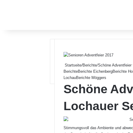
Startseite
/
Berichte
/
Schöne Adventfeier 
Berichte
Berichte Eichenberg
Berichte Ho
Lochau
Berichte Möggers
Schöne Adve
Lochauer S
Stimmungsvoll das Ambiente und abwechs