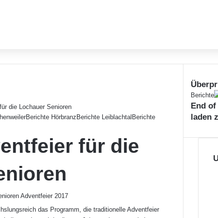
Überpr
S
Berichte
End of
c
für die Lochauer Senioren
h
laden 
henweiler
Berichte Hörbranz
Berichte Leiblachtal
Berichte
l
i
ntfeier für die
e
ß
U
enioren
e
n
lungsreich das Programm, die traditionelle Adventfeier