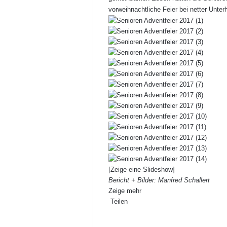
vorweihnachtliche Feier bei netter Unter
[Zeige eine Slideshow]
Bericht + Bilder: Manfred Schallert
Zeige mehr
Teilen
F
X
L
P
W
T
D
a
i
i
h
e
r