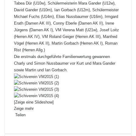
Tabea Dür (U10w), Schülermeisterin Mara Gander (U12w),
David Gander (U10m), Ian Gorbach (U12m), Schülermeister
Michael Fuchs (U14m), Elias Nussbaumer (U16m), Irmgard
Erath (Damen AK III), Conny Eberle (Damen AK II), Irene
Jürgens (Damen AK I), VM Verena Matt (U21w), Josef Loitz
(Herren AK IV), VM Roland Geiger (Herren AK III), Manfred
Vögel (Herren AK II), Martin Gorbach (Herren AK I), Roman
Rist (Herren Allg.)
Die erstmals durchgeführte Familienwertung gewannen
Charly und Simon Nussbaumer vor Kurt und Mara Gander
sowie Martin und Ian Gorbach.
[Zeige eine Slideshow]
Zeige mehr
Teilen
F
X
L
P
W
T
D
a
i
i
h
e
r
c
n
n
a
i
u