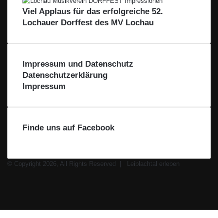
c
i
Viel Applaus für das erfolgreiche 52.
h
o
Lochauer Dorffest des MV Lochau
t
n
a
–
l
F
ü
Impressum und Datenschutz
r
Datenschutzerklärung
d
Impressum
i
e
R
e
Finde uns auf Facebook
g
i
o
n
© Copyright 2026, All Rights Reserved |
Leiblachtal erleben
Facebook
X
Instagram
WhatsApp
Facebook
X
WhatsApp
Leiblachtal-
Telegram
Viber