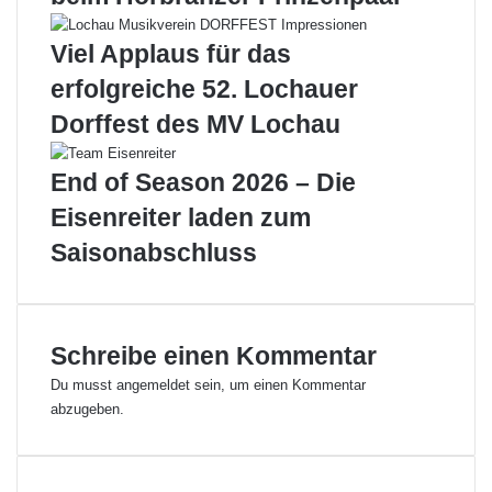
t
c
i
h
Viel Applaus für das
h
t
r
a
erfolgreiche 52. Lochauer
e
l
Dorffest des MV Lochau
b
e
e
r
s
E
End of Season 2026 – Die
t
n
Eisenreiter laden zum
e
e
n
r
Saisonabschluss
S
g
p
i
o
e
r
d
Schreibe einen Kommentar
t
e
l
t
Du musst
angemeldet
sein, um einen Kommentar
e
e
abzugeben.
r
k
i
t
n
i
n
v