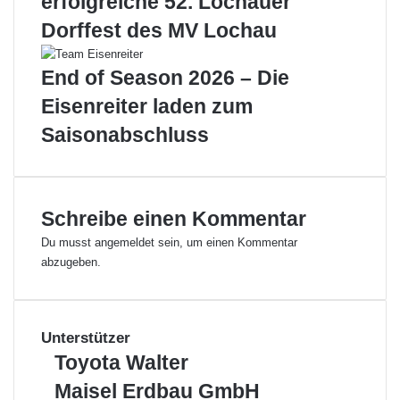
erfolgreiche 52. Lochauer
s
Dorffest des MV Lochau
i
s
c
End of Season 2026 – Die
h
Eisenreiter laden zum
e
n
Saisonabschluss
V
e
r
e
Schreibe einen Kommentar
i
n
Du musst
angemeldet
sein, um einen Kommentar
e
abzugeben.
b
e
i
m
Unterstützer
L
T
Toyota Walter
o
o
c
M
Maisel Erdbau GmbH
y