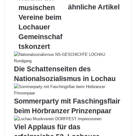
ähnliche Artikel
v
n
k
n
musischen
s
p
r
o
D
t
E
Vereine beim
u
o
-
r
o
M
Lochauer
ö
r
a
Gemeinschaf
s
s
i
e
!
l
tskonzert
r
!
A
u
Die Schattenseiten des
f
t
Nationalsozialismus in Lochau
r
i
t
Sommerparty mit Faschingsflair
t
d
beim Hörbranzer Prinzenpaar
e
r
Viel Applaus für das
m
u