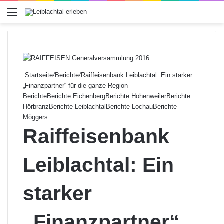
Menü
Startseite
/
Berichte
/
Raiffeisenbank Leiblachtal: Ein starker
„Finanzpartner“ für die ganze Region
Berichte
Berichte Eichenberg
Berichte Hohenweiler
Berichte
Hörbranz
Berichte Leiblachtal
Berichte Lochau
Berichte
Möggers
Raiffeisenbank
Leiblachtal: Ein
starker
„Finanzpartner“