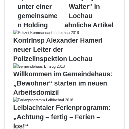
e
ü
M
unter einer
Walter“ in
r
h
a
gemeinsame
Lochau
e
l
i
i
i
l
n Holding
ähnliche Artikel
n
n
L
g
KontrInsp Alexander Hamerl
o
m
c
i
neuer Leiter der
h
t
Polizeiinspektion Lochau
a
z
u
w
m
e
Willkommen im Gemeindehaus:
i
i
„Bewohner“ starten im neuen
t
P
a
r
Arbeitsdomizil
c
e
h
m
Leiblachtaler Ferienprogramm:
t
i
S
e
„Achtung – fertig – Ferien –
p
r
los!“
o
e