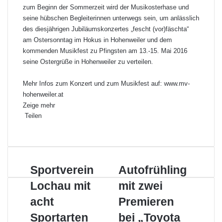
zum Beginn der Sommerzeit wird der Musikosterhase und
seine hübschen Begleiterinnen unterwegs sein, um anlässlich
des diesjährigen Jubiläumskonzertes „fescht (vor)fäschta“
am Ostersonntag im Hokus in Hohenweiler und dem
kommenden Musikfest zu Pfingsten am 13.-15. Mai 2016
seine Ostergrüße in Hohenweiler zu verteilen.
Mehr Infos zum Konzert und zum Musikfest auf:
www.mv-
hohenweiler.at
Zeige mehr
Teilen
F
X
L
P
W
T
D
a
i
i
h
e
r
c
n
n
a
i
u
e
k
t
t
l
c
S
Sportverein
A
Autofrühling
b
e
e
s
e
k
p
u
o
d
r
A
p
e
Lochau mit
mit zwei
o
t
o
I
e
p
e
n
r
o
k
n
acht
s
p
r
Premieren
t
f
t
E
Sportarten
bei „Toyota
v
r
-