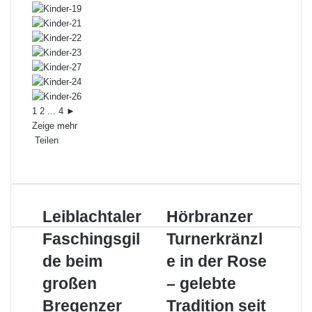
1
2
...
4
►
Zeige mehr
Teilen
Facebook
X
LinkedIn
Pinterest
WhatsApp
Teile
Drucken
per
E-
Mail
Leiblachtaler
Hörbranzer
Leiblachtaler
Hörbranzer
Faschingsgilde
Turnerkränzle
Faschingsgil
Turnerkränzl
beim
in
großen
der
de beim
e in der Rose
Bregenzer
Rose
großen
– gelebte
Umzug
–
gelebte
Bregenzer
Tradition seit