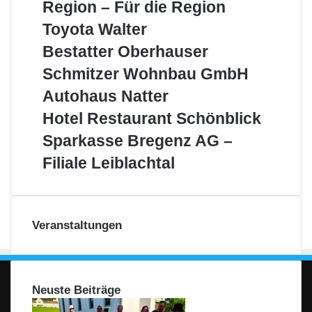
Aus
Region – Für die Region
der
Toyota
Toyota Walter
Region
Walter
–
Bestatter
Bestatter Oberhauser
Für
Oberhauser
Schmitzer
Schmitzer Wohnbau GmbH
die
Wohnbau
Region
Autohaus
Autohaus Natter
GmbH
Natter
Hotel
Hotel Restaurant Schönblick
Restaurant
Sparkasse
Sparkasse Bregenz AG –
Schönblick
Bregenz
Filiale Leiblachtal
AG
–
Filiale
Leiblachtal
Veranstaltungen
Neuste Beiträge