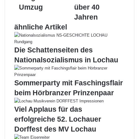
Tradition
Umzug
über 40
seit
über
Jahren
40
ähnliche Artikel
Jahren
Die Schattenseiten des
Nationalsozialismus in Lochau
Sommerparty mit Faschingsflair
beim Hörbranzer Prinzenpaar
Viel Applaus für das
erfolgreiche 52. Lochauer
Dorffest des MV Lochau