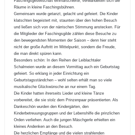
Faschingsgesellschaft einmarschierte, verwandelten sich die
Räume in kleine Faschingsbühnen.
Gemeinsam wurde getanzt, gelacht und gefeiert. Die Kinder
klatschten begeistert mit, staunten über den hohen Besuch
und ließen sich von der närrischen Stimmung anstecken. Für
die Mitglieder der Faschingsgilde zählen diese Besuche zu
den bewegendsten Momenten der Saison – denn hier steht
nicht der große Auftritt im Mittelpunkt, sondern die Freude,
die man direkt spüren kann.
Besonders schön: In den Reihen der Leiblachtaler
Schalmeien wurde an diesem Vormittag auch ein Geburtstag
gefeiert. So erklang in jeder Einrichtung ein
Geburtstagsständchen – wohl selten erhält man so viele
musikalische Glückwünsche an nur einem Tag.
Die Kinder hatten ihrerseits Lieder und kleine Tänze
vorbereitet, die sie stolz dem Prinzenpaar präsentierten. Als
Dankeschön wurden den Kindergärten, den
Kinderbetreuungsgruppen und der Lebenshilfe die prinzlichen
Orden verliehen. Auch die jungen Mäschgerle erhielten ein
kleines Andenken an den Besuch.
Die herzlichen Empfänge und die vielen strahlenden