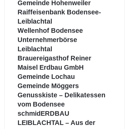
Meisterbetrieb
Gemeinde
Gemeinde Hohenweiler
Hohenweiler
Raiffeisenbank
Raiffeisenbank Bodensee-
Bodensee-
Leiblachtal
Leiblachtal
Wellenhof
Wellenhof Bodensee
Bodensee
Unternehmerbörse
Unternehmerbörse
Leiblachtal
Leiblachtal
Brauereigasthof
Brauereigasthof Reiner
Reiner
Maisel
Maisel Erdbau GmbH
Erdbau
Gemeinde
Gemeinde Lochau
GmbH
Lochau
Gemeinde
Gemeinde Möggers
Möggers
Genusskiste
Genusskiste – Delikatessen
–
vom Bodensee
Delikatessen
vom
schmidERDBAU
schmidERDBAU
Bodensee
LEIBLACHTAL
LEIBLACHTAL – Aus der
–