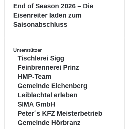
End of Season 2026 – Die
Eisenreiter laden zum
Saisonabschluss
Unterstützer
Tischlerei
Tischlerei Sigg
Sigg
Feinbrennerei
Feinbrennerei Prinz
Prinz
HMP-
HMP-Team
Team
Gemeinde
Gemeinde Eichenberg
Eichenberg
Leiblachtal
Leiblachtal erleben
erleben
SIMA
SIMA GmbH
GmbH
Peter
Peter´s KFZ Meisterbetrieb
´s
Gemeinde
Gemeinde Hörbranz
KFZ
Hörbranz