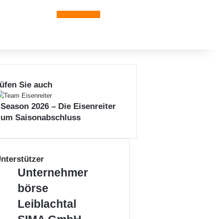
Leiblachtal-App
üfen Sie auch
n
 Season 2026 – Die Eisenreiter
zum Saisonabschluss
nterstützer
Unternehmerbörse
Unternehmer
Leiblachtal
börse
Leiblachtal
SIMA