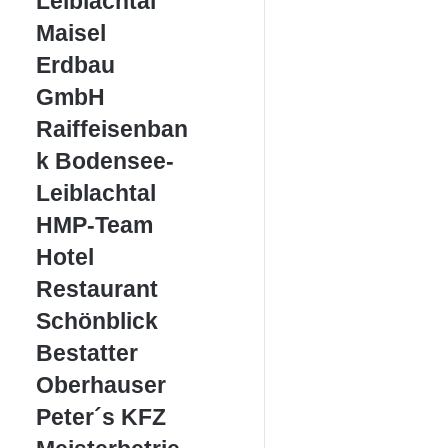
Leiblachtal
Leiblachtal
Maisel
Maisel
Erdbau
Erdbau
GmbH
GmbH
Raiffeisenbank
Raiffeisenban
Bodensee-
k Bodensee-
Leiblachtal
Leiblachtal
HMP-
HMP-Team
Team
Hotel
Hotel
Restaurant
Restaurant
Schönblick
Schönblick
Bestatter
Bestatter
Oberhauser
Oberhauser
Peter
Peter´s KFZ
´s