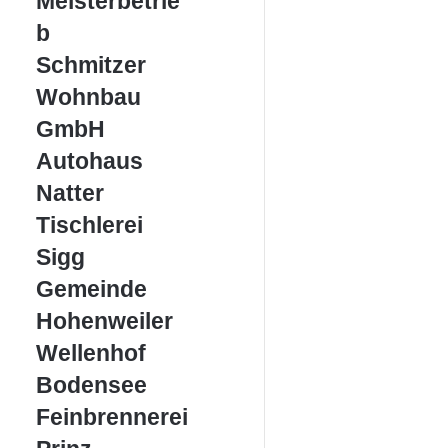
Meisterbetrie
KFZ
Meisterbetrieb
b
Schmitzer
Schmitzer
Wohnbau
Wohnbau
GmbH
GmbH
Autohaus
Autohaus
Natter
Natter
Tischlerei
Tischlerei
Sigg
Sigg
Gemeinde
Gemeinde
Hohenweiler
Hohenweiler
Wellenhof
Wellenhof
Bodensee
Bodensee
Feinbrennerei
Feinbrennerei
Prinz