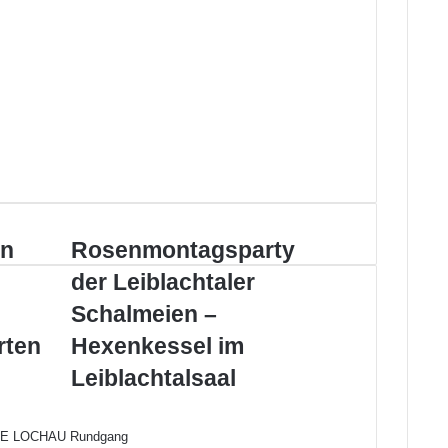
Rosenmontagsparty
in
Rosenmontagsparty
der
der Leiblachtaler
Leiblachtaler
Schalmeien
Schalmeien –
–
rten
Hexenkessel im
Hexenkessel
im
Leiblachtalsaal
Leiblachtalsaal