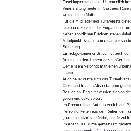
Faschingsgeschehens. Ursprünglich im G
Veranstaltung heute im Gasthaus Rose st
wechselnden Motto.
Für die Mitglieder des Turnvereins biet
feiern und zugleich das vergangene Turn
Neben sportlichen Erfolgen stehen dabe
Mittelpunkt. Kostüme und das passende M
Stimmung.
Ein liebgewonnener Brauch ist auch der
Ausflug zu den Turnern dazustoßen und
Gemeinsam verbringt man einen unterha
Laune.
Auch heuer durfte sich das Turnerkränzl
Oliver und Infantin Alisa statteten ge
Besuch ab. Begleitet wurden sie von den
gebührend eskortierten.
Im Rahmen ihres Auftritts verlieh das P
Persönlichkeiten aus den Reihen der Tu
„Turnergesetze“ verkündet, die für zahlr
Im Anschluss wurde gemeinsam getanzt 
ausklingen konnte. Das Turnerkränzle b