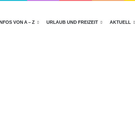
INFOS VON A – Z
URLAUB UND FREIZEIT
AKTUELL