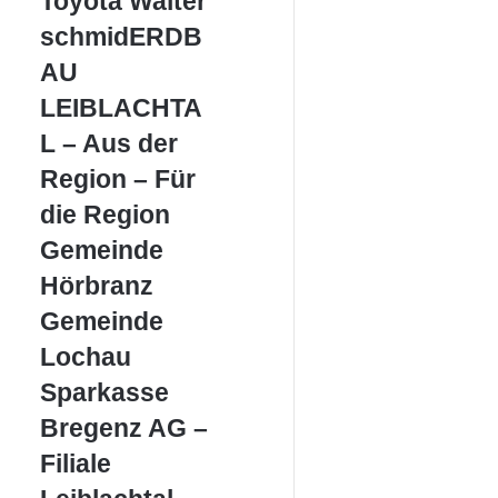
Toyota Walter
Walter
schmidERDBAU
schmidERDB
LEIBLACHTAL
AU
–
Aus
LEIBLACHTA
der
L – Aus der
Region
–
Region – Für
Für
die Region
die
Region
Gemeinde
Gemeinde
Hörbranz
Hörbranz
Gemeinde
Gemeinde
Lochau
Lochau
Sparkasse
Sparkasse
Bregenz
Bregenz AG –
AG
–
Filiale
Filiale