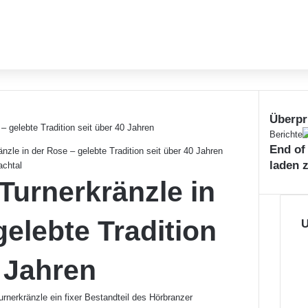
Überpr
Schließe
Berichte
End of
nzle in der Rose – gelebte Tradition seit über 40 Jahren
laden 
achtal
Turnerkränzle in
gelebte Tradition
U
0 Jahren
urnerkränzle ein fixer Bestandteil des Hörbranzer