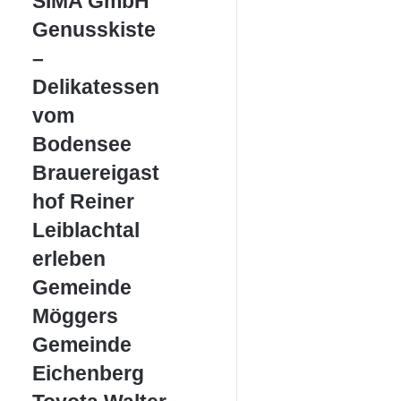
SIMA GmbH
GmbH
Genusskiste
Genusskiste
–
–
Delikatessen
vom
Delikatessen
Bodensee
vom
Bodensee
Brauereigasthof
Brauereigast
Reiner
hof Reiner
Leiblachtal
Leiblachtal
erleben
erleben
Gemeinde
Gemeinde
Möggers
Möggers
Gemeinde
Gemeinde
Eichenberg
Eichenberg
Toyota