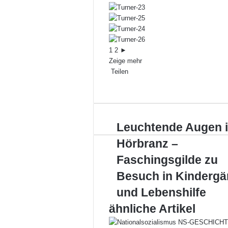
1
2
►
Zeige mehr
Teilen
Facebook
X
LinkedIn
Pinterest
WhatsApp
Teile
Drucken
per
E-
Mail
Leuchtende
Leuchtende Augen 
Augen
Hörbranz –
in
Hörbranz
Faschingsgilde zu
–
Besuch in Kindergä
Faschingsgilde
zu
und Lebenshilfe
Besuch
ähnliche Artikel
in
Kindergärten