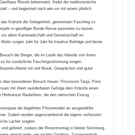
asthaus Rössle beheimatet, findet die traditionsreiche
att – und begeistert nach wie vor mit einem jährlich
et das Kränzle die Gelegenheit, gemeinsam Fasching zu
erjahr in geselliger Runde Revue passieren zu lassen.
i vor allem Kameradschaft und Gemeinschaft im
otto sorgen Jahr für Jahr für kreative Beiträge und beste
 Besuch der Berger, die im Laufe des Abends von ihrem
 so für zusätzliche Faschingsstimmung sorgen.
ltsamen Abend mit viel Musik, Gesprächen und guter
e über besonderen Besuch freuen: Prinzessin Tanja, Prinz
meinsam mit ihrem wunderbaren Gefolge dem Kränzle einen
 Hörbranzer Raubrittern, die den närrischen Einzug
rinzenpaar die begehrten Prinzenorden an ausgewählte
rner. Zudem wurden augenzwinkernd die eigens verfassten
eiche Lacher sorgten.
und gefeiert, sodass der Rosenmontag in bester Stimmung
ewies einmal mehr, wie wichtig Tradition, Zusammenhalt