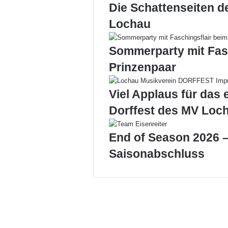
und
Die Schattenseiten d
Lebenshilfe
Lochau
Sommerparty mit Fas
Prinzenpaar
Viel Applaus für das 
Dorffest des MV Loc
End of Season 2026 –
Saisonabschluss