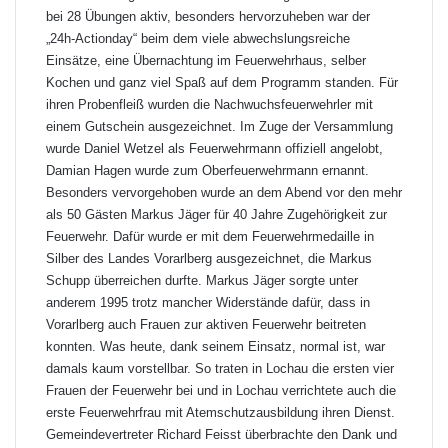
bei 28 Übungen aktiv, besonders hervorzuheben war der
„24h-Actionday“ beim dem viele abwechslungsreiche
Einsätze, eine Übernachtung im Feuerwehrhaus, selber
Kochen und ganz viel Spaß auf dem Programm standen. Für
ihren Probenfleiß wurden die Nachwuchsfeuerwehrler mit
einem Gutschein ausgezeichnet. Im Zuge der Versammlung
wurde Daniel Wetzel als Feuerwehrmann offiziell angelobt,
Damian Hagen wurde zum Oberfeuerwehrmann ernannt.
Besonders vervorgehoben wurde an dem Abend vor den mehr
als 50 Gästen Markus Jäger für 40 Jahre Zugehörigkeit zur
Feuerwehr. Dafür wurde er mit dem Feuerwehrmedaille in
Silber des Landes Vorarlberg ausgezeichnet, die Markus
Schupp überreichen durfte. Markus Jäger sorgte unter
anderem 1995 trotz mancher Widerstände dafür, dass in
Vorarlberg auch Frauen zur aktiven Feuerwehr beitreten
konnten. Was heute, dank seinem Einsatz, normal ist, war
damals kaum vorstellbar. So traten in Lochau die ersten vier
Frauen der Feuerwehr bei und in Lochau verrichtete auch die
erste Feuerwehrfrau mit Atemschutzausbildung ihren Dienst.
Gemeindevertreter Richard Feisst überbrachte den Dank und