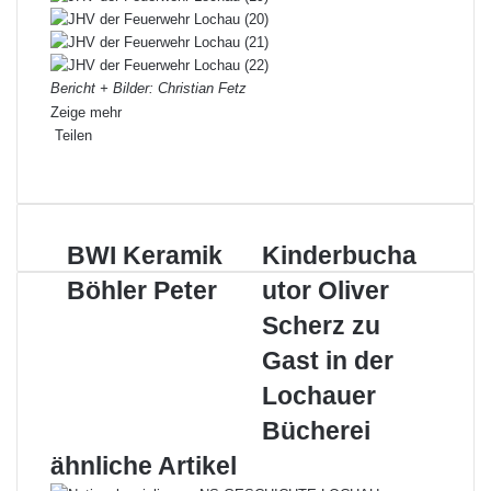
Bericht + Bilder: Christian Fetz
Zeige mehr
Teilen
Facebook
X
LinkedIn
Pinterest
WhatsApp
Teile
Drucken
per
E-
Mail
BWI
Kinderbuchautor
BWI Keramik
Kinderbucha
Keramik
Oliver
Böhler Peter
utor Oliver
Böhler
Scherz
Peter
zu
Scherz zu
Gast
Gast in der
in
der
Lochauer
Lochauer
Bücherei
Bücherei
ähnliche Artikel