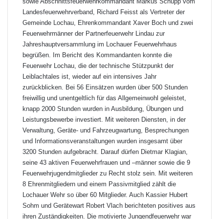
sowie Abschnittsfeuerwehrkommandant Markus Schupp vom
Landesfeuerwehrverband, Richard Feisst als Vertreter der
Gemeinde Lochau, Ehrenkommandant Xaver Boch und zwei
Feuerwehrmänner der Partnerfeuerwehr Lindau zur
Jahreshauptversammlung im Lochauer Feuerwehrhaus
begrüßen. Im Bericht des Kommandanten konnte die
Feuerwehr Lochau, die der technische Stützpunkt der
Leiblachtales ist, wieder auf ein intensives Jahr
zurückblicken. Bei 56 Einsätzen wurden über 500 Stunden
freiwillig und unentgeltlich für das Allgemeinwohl geleistet,
knapp 2000 Stunden wurden in Ausbildung, Übungen und
Leistungsbewerbe investiert. Mit weiteren Diensten, in der
Verwaltung, Geräte- und Fahrzeugwartung, Besprechungen
und Informationsveranstaltungen wurden insgesamt über
3200 Stunden aufgebracht. Darauf dürfen Dietmar Klagian,
seine 43 aktiven Feuerwehrfrauen und –männer sowie die 9
Feuerwehrjugendmitglieder zu Recht stolz sein. Mit weiteren
8 Ehrenmitgliedern und einem Passivmitglied zählt die
Lochauer Wehr so über 60 Mitglieder. Auch Kassier Hubert
Sohm und Gerätewart Robert Vlach berichteten positives aus
ihren Zuständigkeiten. Die motivierte Jungendfeuerwehr war