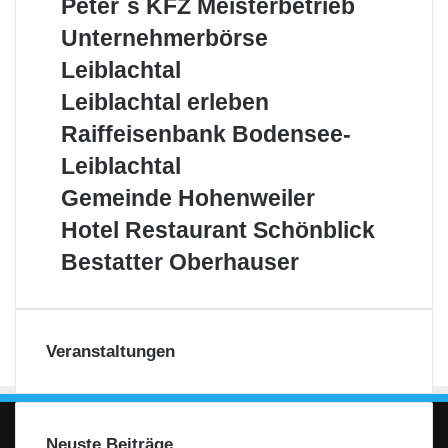
Peter´s KFZ Meisterbetrieb
´s
Unternehmerbörse
Unternehmerbörse
KFZ
Leiblachtal
Meisterbetrieb
Leiblachtal
Leiblachtal
Leiblachtal erleben
erleben
Raiffeisenbank
Raiffeisenbank Bodensee-
Bodensee-
Leiblachtal
Leiblachtal
Gemeinde
Gemeinde Hohenweiler
Hohenweiler
Hotel
Hotel Restaurant Schönblick
Restaurant
Bestatter
Bestatter Oberhauser
Schönblick
Oberhauser
Veranstaltungen
Neuste Beiträge