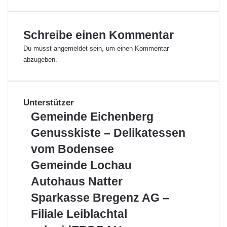
Schreibe einen Kommentar
Du musst
angemeldet
sein, um einen Kommentar
abzugeben.
Unterstützer
Gemeinde
Gemeinde Eichenberg
Eichenberg
Genusskiste
Genusskiste – Delikatessen
–
vom Bodensee
Delikatessen
vom
Gemeinde
Gemeinde Lochau
Bodensee
Lochau
Autohaus
Autohaus Natter
Natter
Sparkasse
Sparkasse Bregenz AG –
Bregenz
Filiale Leiblachtal
AG
–
schmidERDBAU