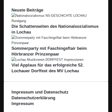
l
i
e
n
s
e
i
e
t
e
r
b
e
Neuste Beiträge
r
o
b
h
b
a
e
n
e
o
n
n
f
k
Die Schattenseiten des Nationalsozialismus
R
B
e
in Lochau
o
i
d
n
e
e
Sommerparty mit Faschingsflair beim
n
r
Hörbranzer Prinzenpaar
s
e
Viel Applaus für das erfolgreiche 52.
e
Lochauer Dorffest des MV Lochau
-
L
e
i
Impressum und Datenschutz
b
l
Datenschutzerklärung
a
Impressum
c