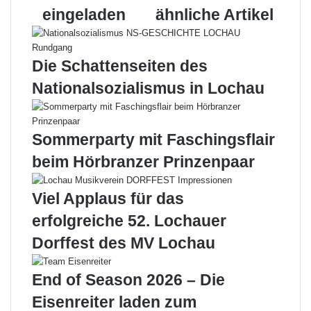
e
w
l
eingeladen
ähnliche Artikel
i
e
n
r
1
k
Die Schattenseiten des
9
i
5
m
Nationalsozialismus in Lochau
4
p
R
r
a
ä
Sommerparty mit Faschingsflair
i
c
b
h
beim Hörbranzer Prinzenpaar
a
t
L
i
Viel Applaus für das
o
g
c
e
erfolgreiche 52. Lochauer
h
n
Dorffest des MV Lochau
a
A
u
m
h
b
End of Season 2026 – Die
a
i
Eisenreiter laden zum
t
e